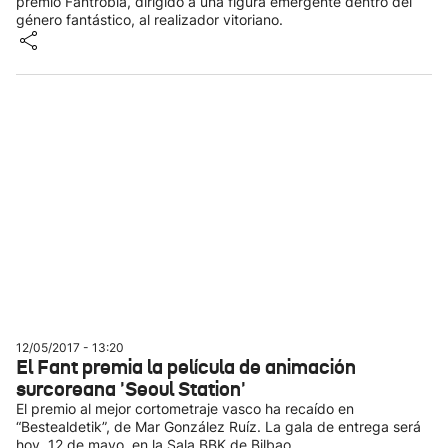
premio Fantrobia, dirigido a una figura emergente dentro del
género fantástico, al realizador vitoriano.
12/05/2017 - 13:20
El Fant premia la película de animación
surcoreana 'Seoul Station'
El premio al mejor cortometraje vasco ha recaído en
“Bestealdetik”, de Mar González Ruíz. La gala de entrega será
hoy, 12 de mayo, en la Sala BBK de Bilbao.