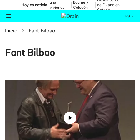
una
Edurne y
|
|
Hoy es noticia
de Elkano en
vivienda
Celedón
Getaria
de Bilbao
Txiki
ES
Inicio
Fant Bilbao
Actualidad
Buscador
Política
Fant Bilbao
Cultura
Ikusmiran
Eguraldia