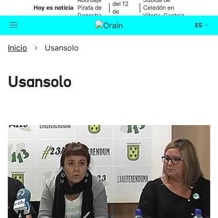
del 12
|
|
Hoy es noticia
Pirata de
Celedón en
de
Donostia
Vitoria-Gasteiz
agosto
ES
Inicio
Usansolo
Actualidad
Buscador
Política
Usansolo
Cultura
Ikusmiran
Eguraldia