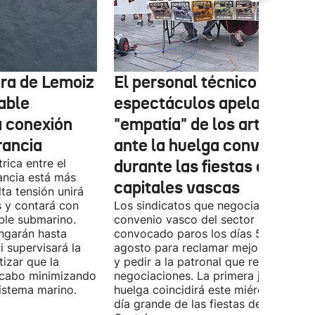
tura de Lemoiz
El personal técnico de
cable
espectáculos apela a la
a conexión
"empatía" de los artistas
rancia
ante la huelga convocada
rica entre el
durante las fiestas de las
ancia está más
capitales vascas
lta tensión unirá
 y contará con
Los sindicatos que negocian el prime
ble submarino.
convenio vasco del sector han
ongarán hasta
convocado paros los días 5, 14 y 26 
 supervisará la
agosto para reclamar mejoras labora
izar que la
y pedir a la patronal que retome las
a cabo minimizando
negociaciones. La primera jornada de
istema marino.
huelga coincidirá este miércoles con 
día grande de las fiestas de Vitoria-