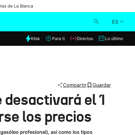
stas de La Blanca
ES
dia
Klisk
Para ti
Directos
Lo último
Klisk
Directos
Para ti
Compartir
Guardar
e desactivará el 1
Lo último
rse los precios
 gasóleo profesional), así como los tipos