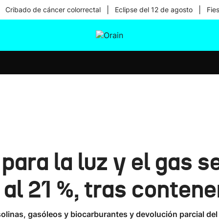
|
|
Cribado de cáncer colorrectal
Eclipse del 12 de agosto
Fie
tura
Ikusmiran
Egural
Salud
Tecnología
para la luz y el gas s
 al 21 %, tras contene
solinas, gasóleos y biocarburantes y devolución parcial del