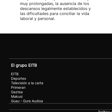
muy prolongadas, la ausencia de los
descansos legalmente establecidos y
las dificultades para conciliar la vida
laboral y personal.
El grupo EITB
EITB
Deportes
Televisión a la carta
Primeran
Gaztea
Makusi
Guau - Gure Audioa
Política