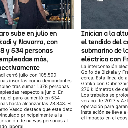
aro sube en julio en
Inician a la al
kadi y Navarra, con
el tendido del 
78 y 534 personas
submarino de l
empleadas más,
eléctrica con F
pectivamente
La interconexión eléct
Golfo de Bizkaia y Fr
di cerró julio con 105.590
cerca. Esta línea de a
nas inscritas como demandantes
Gatika con Cubnezais
pleo tras sumar 1.378 personas
276 kilómetros de ca
pleadas respecto a junio. En
Los trabajos se prol
ra, el paro aumentó en 534
verano de 2027 y Azti
nas hasta alcanzar las 28.843. El
operación para garant
rno Vasco destaca que este dato
instalación se lleve 
vinculado principalmente a la
el impacto en el ecos
poración de nuevas personas al
do laboral.