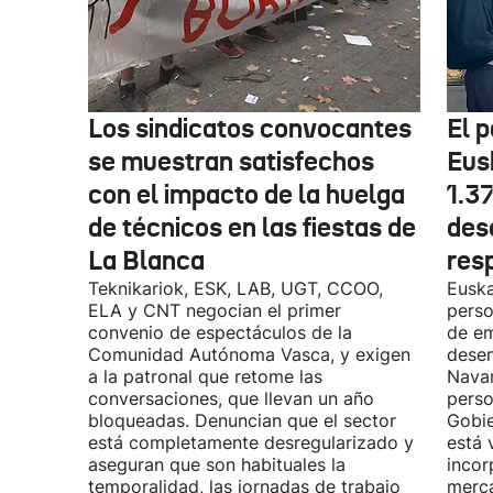
Los sindicatos convocantes
El p
se muestran satisfechos
Eus
con el impacto de la huelga
1.3
de técnicos en las fiestas de
des
La Blanca
res
Teknikariok, ESK, LAB, UGT, CCOO,
Euska
ELA y CNT negocian el primer
perso
convenio de espectáculos de la
de em
Comunidad Autónoma Vasca, y exigen
desem
a la patronal que retome las
Navar
conversaciones, que llevan un año
perso
bloqueadas. Denuncian que el sector
Gobie
está completamente desregularizado y
está 
aseguran que son habituales la
incor
temporalidad, las jornadas de trabajo
merca