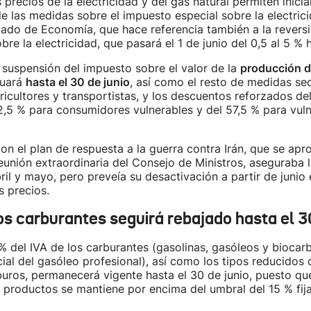
 precios de la electricidad y del gas natural permiten iniciar
e las medidas sobre el impuesto especial sobre la electricid
ado de Economía, que hace referencia también a la reversi
re la electricidad, que pasará el 1 de junio del 0,5 al 5 % h
 suspensión del impuesto sobre el valor de la
producción de
nuará
hasta el 30 de junio
, así como el resto de medidas se
ricultores y transportistas, y los descuentos reforzados de
42,5 % para consumidores vulnerables y del 57,5 % para vul
con el plan de respuesta a la guerra contra Irán, que se apr
unión extraordinaria del Consejo de Ministros, aseguraba l
bril y mayo, pero preveía su desactivación a partir de junio 
s precios.
os carburantes seguirá rebajado hasta el 3
 % del IVA de los carburantes (gasolinas, gasóleos y biocar
ial del gasóleo profesional), así como los tipos reducidos
uros, permanecerá vigente hasta el 30 de junio, puesto que 
s productos se mantiene por encima del umbral del 15 % fij