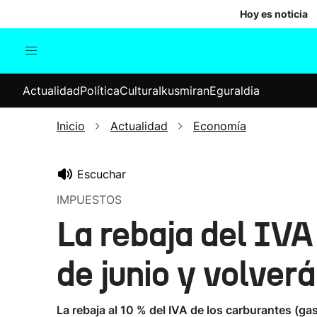
Hoy es noticia
Actualidad
Política
Cul
Actualidad
Política
Cultura
Ikusmiran
Eguraldia
Sociedad
Elecciones
Economía
Inicio
Actualidad
Economía
Internacional
Escuchar
IMPUESTOS
La rebaja del IVA 
de junio y volverá
La rebaja al 10 % del IVA de los carburantes (ga