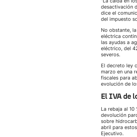
"La caída en los
desactivación d
dice el comunic
del impuesto sob
No obstante, la
eléctrica conti
las ayudas a ag
eléctrico, del 
severos.
El decreto ley 
marzo en una re
fiscales para a
evolución de lo
El IVA de l
La rebaja al 10
devolución parc
sobre hidrocarb
abril para esto
Ejecutivo.