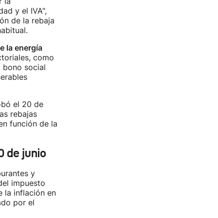
 la
ad y el IVA",
ón de la rebaja
abitual.
 la energía
ctoriales, como
l bono social
nerables
obó el 20 de
as rebajas
en función de la
0 de junio
burantes y
 del impuesto
la inflación en
ado por el