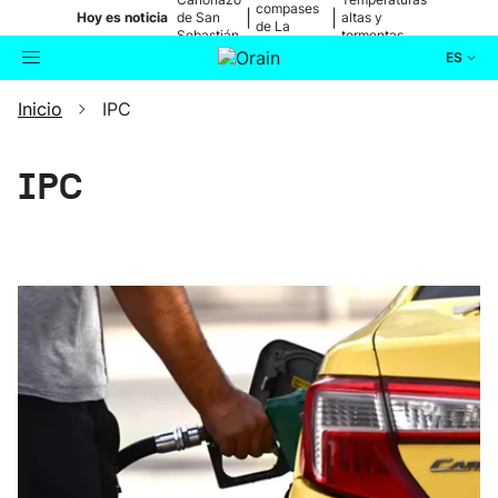
compases
|
|
Hoy es noticia
de San
altas y
de La
Sebastián
tormentas
Blanca
ES
Inicio
IPC
Actualidad
Buscador
Política
IPC
Cultura
Ikusmiran
Eguraldia