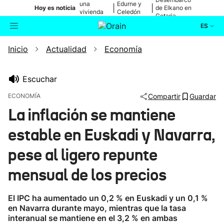
una
Edurne y
|
|
Hoy es noticia
de Elkano en
vivienda
Celedón
Getaria
de Bilbao
Txiki
ES
Inicio
Actualidad
Economía
Actualidad
Buscador
Política
Escuchar
ECONOMÍA
Compartir
Guardar
Cultura
La inflación se mantiene
estable en Euskadi y Navarra,
Ikusmiran
pese al ligero repunte
Eguraldia
mensual de los precios
El IPC ha aumentado un 0,2 % en Euskadi y un 0,1 %
en Navarra durante mayo, mientras que la tasa
interanual se mantiene en el 3,2 % en ambas