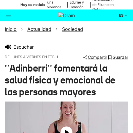
una
Edurne y
|
|
Hoy es noticia
de Elkano en
vivienda
Celedón
Getaria
de Bilbao
Txiki
ES
Inicio
Actualidad
Sociedad
Actualidad
Buscador
Política
Escuchar
DE LUNES A VIERNES EN ETB-1
Compartir
Guardar
Cultura
''Adinberri'' fomentará la
salud física y emocional de
Ikusmiran
las personas mayores
Eguraldia