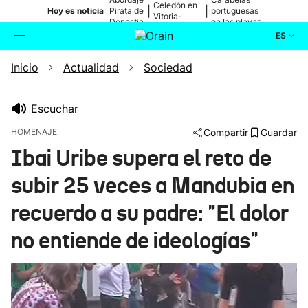
Celedón en
|
|
Hoy es noticia
Pirata de
portuguesas
Vitoria-
Donostia
en las playas
Gasteiz
ES
Inicio
Actualidad
Sociedad
Actualidad
Buscador
Política
Escuchar
HOMENAJE
Compartir
Guardar
Cultura
Ibai Uribe supera el reto de
subir 25 veces a Mandubia en
Ikusmiran
recuerdo a su padre: "El dolor
Eguraldia
no entiende de ideologías"