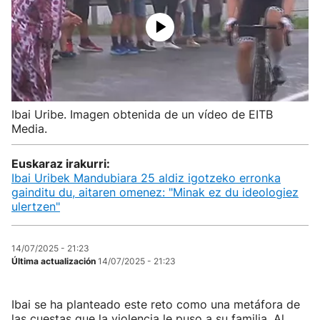
Ibai Uribe. Imagen obtenida de un vídeo de EITB
Media.
Euskaraz irakurri:
Ibai Uribek Mandubiara 25 aldiz igotzeko erronka
gainditu du, aitaren omenez: "Minak ez du ideologiez
ulertzen"
14/07/2025 - 21:23
Última actualización
14/07/2025 - 21:23
Ibai se ha planteado este reto como una metáfora de
las cuestas que la violencia le puso a su familia. Al