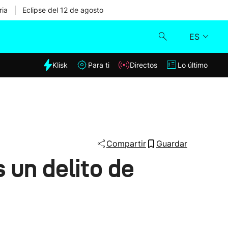
|
ria
Eclipse del 12 de agosto
ES
dia
Klisk
Para ti
Directos
Lo último
Klisk
Directos
Para ti
Compartir
Guardar
 un delito de
Lo último
"