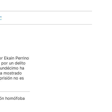
"
r Ekain Perrino
por un delito
l undécimo ha
ha mostrado
prisión no es
sión homófoba