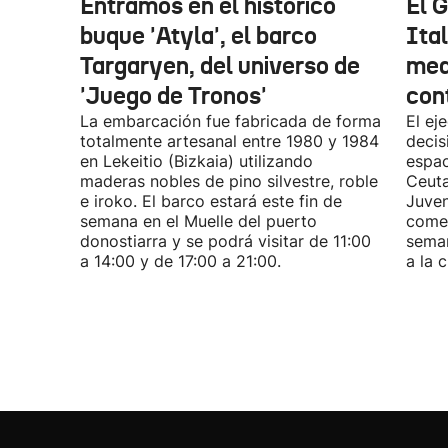
Entramos en el histórico
El 
buque 'Atyla', el barco
Ita
Targaryen, del universo de
med
'Juego de Tronos'
con
La embarcación fue fabricada de forma
El ej
totalmente artesanal entre 1980 y 1984
decis
en Lekeitio (Bizkaia) utilizando
espac
maderas nobles de pino silvestre, roble
Ceuta
e iroko. El barco estará este fin de
Juven
semana en el Muelle del puerto
comen
donostiarra y se podrá visitar de 11:00
seman
a 14:00 y de 17:00 a 21:00.
a la 