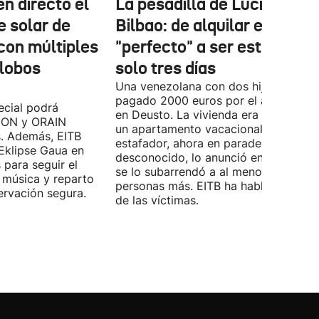
n directo el
La pesadilla de Lucía en
e solar de
Bilbao: de alquilar el piso
con múltiples
"perfecto" a ser estafada e
globos
solo tres días
Una venezolana con dos hijos ha
pagado 2000 euros por el alquiler pi
cial podrá
en Deusto. La vivienda era en realida
B ON y ORAIN
un apartamento vacacional. El
s. Además, EITB
estafador, ahora en paradero
 Eklipse Gaua en
desconocido, lo anunció en Idealista 
 para seguir el
se lo subarrendó a al menos nueve
 música y reparto
personas más. EITB ha hablado con u
ervación segura.
de las víctimas.