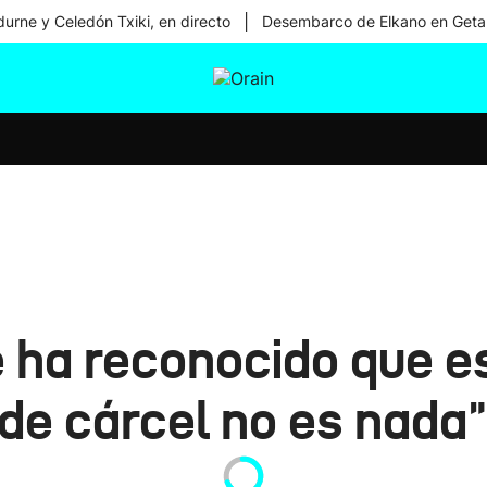
|
urne y Celedón Txiki, en directo
Desembarco de Elkano en Geta
tura
Ikusmiran
Egural
Salud
Tecnología
e ha reconocido que es
 de cárcel no es nada