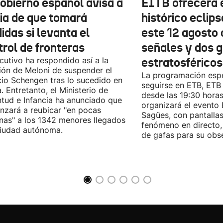
Gobierno español avisa a
EITB ofrecerá e
lia de que tomará
histórico eclips
idas si levanta el
este 12 agosto 
trol de fronteras
señales y dos 
ecutivo ha respondido así a la
estratosféricos
ión de Meloni de suspender el
La programación espe
io Schengen tras lo sucedido en
seguirse en ETB, ET
. Entretanto, el Ministerio de
desde las 19:30 hora
tud e Infancia ha anunciado que
organizará el evento
zará a reubicar "en pocas
Sagües, con pantallas
as" a los 1342 menores llegados
fenómeno en directo,
ciudad autónoma.
de gafas para su obs