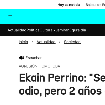
Hoy es noticia
Bajada de Ed
Actualidad
Política
Cul
Actualidad
Política
Cultura
Ikusmiran
Eguraldia
Sociedad
Elecciones
Economía
Inicio
Actualidad
Sociedad
Internacional
Escuchar
AGRESIÓN HOMÓFOBA
Ekain Perrino: "S
odio, pero 2 años