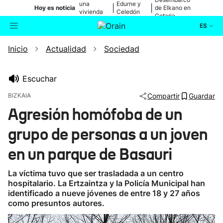
una
Edurne y
|
|
Hoy es noticia
de Elkano en
vivienda
Celedón
Getaria
de Bilbao
Txiki
ES
Inicio
Actualidad
Sociedad
Actualidad
Buscador
Política
Escuchar
BIZKAIA
Compartir
Guardar
Cultura
Agresión homófoba de un
grupo de personas a un joven
Ikusmiran
en un parque de Basauri
Eguraldia
La víctima tuvo que ser trasladada a un centro
hospitalario. La Ertzaintza y la Policía Municipal han
identificado a nueve jóvenes de entre 18 y 27 años
como presuntos autores.