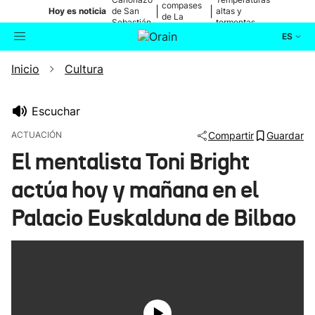
compases
|
|
Hoy es noticia
de San
altas y
de La
Sebastián
tormentas
Blanca
ES
Inicio
Cultura
Actualidad
Buscador
Política
Escuchar
ACTUACIÓN
Compartir
Guardar
Cultura
El mentalista Toni Bright
actúa hoy y mañana en el
Ikusmiran
Palacio Euskalduna de Bilbao
Eguraldia