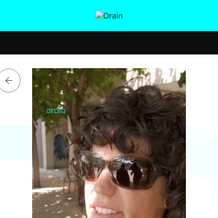
tura
Ikusmiran
Egural
Salud
Tecnología