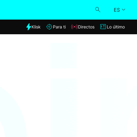
ES
dia
Klisk
Para ti
Directos
Lo último
Klisk
Directos
Para ti
Lo último