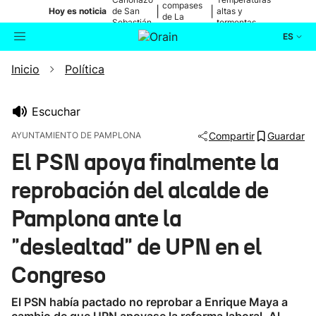
compases
|
|
Hoy es noticia
de San
altas y
de La
Sebastián
tormentas
Blanca
ES
Inicio
Política
Actualidad
Buscador
Política
Escuchar
AYUNTAMIENTO DE PAMPLONA
Compartir
Guardar
Cultura
El PSN apoya finalmente la
reprobación del alcalde de
Ikusmiran
Pamplona ante la
Eguraldia
"deslealtad" de UPN en el
Congreso
El PSN había pactado no reprobar a Enrique Maya a