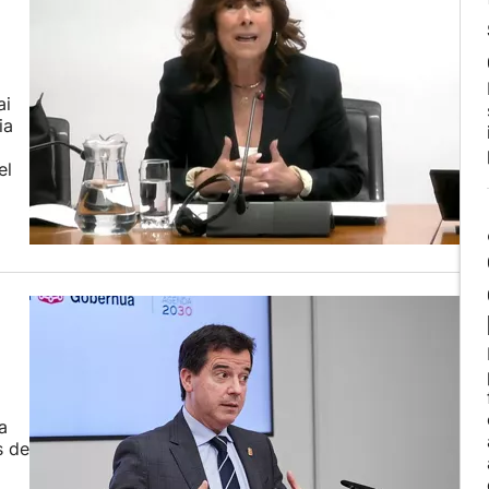
ai
ia
el
a
s de