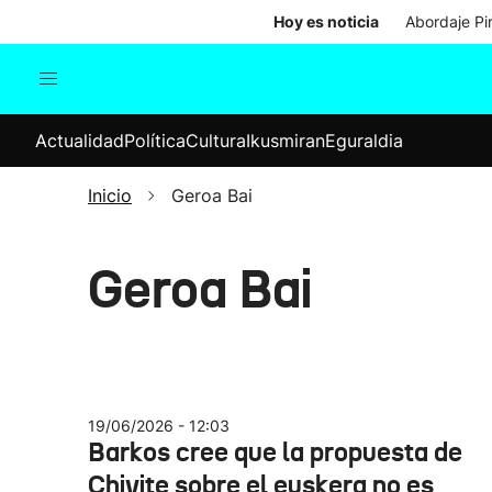
Hoy es noticia
Abordaje Pi
Actualidad
Política
Cul
Actualidad
Política
Cultura
Ikusmiran
Eguraldia
Sociedad
Elecciones
Economía
Inicio
Geroa Bai
Internacional
Geroa Bai
19/06/2026 - 12:03
Barkos cree que la propuesta de
Chivite sobre el euskera no es