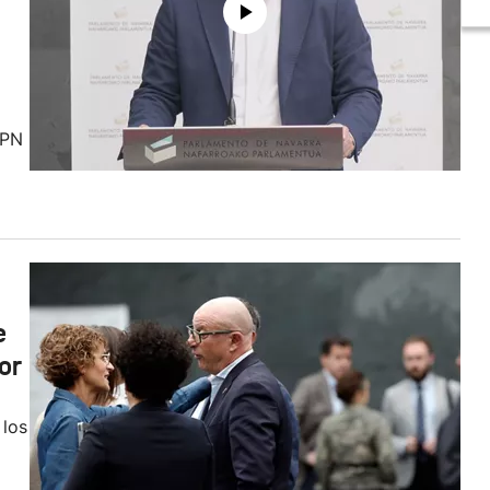
UPN
e
or
 los