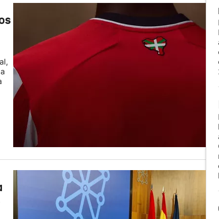
os
al,
la
a
a
e