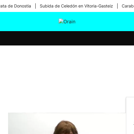
|
|
rata de Donostia
Subida de Celedón en Vitoria-Gasteiz
Carabe
tura
Ikusmiran
Egural
Salud
Tecnología