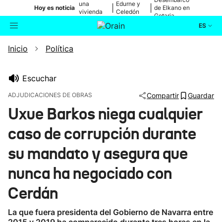
una
Edurne y
|
|
Hoy es noticia
de Elkano en
vivienda
Celedón
Getaria
de Bilbao
Txiki
ES
Inicio
Política
Actualidad
Buscador
Política
Escuchar
ADJUDICACIONES DE OBRAS
Compartir
Guardar
Cultura
Uxue Barkos niega cualquier
caso de corrupción durante
Ikusmiran
su mandato y asegura que
Eguraldia
nunca ha negociado con
Cerdán
La que fuera presidenta del Gobierno de Navarra entre