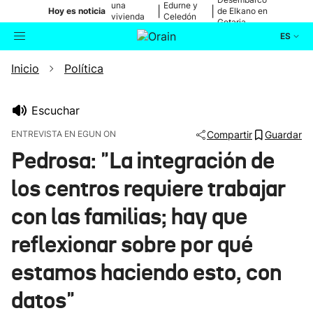
una
Edurne y
|
|
Hoy es noticia
de Elkano en
vivienda
Celedón
Getaria
de Bilbao
Txiki
ES
Inicio
Política
Actualidad
Buscador
Política
Escuchar
ENTREVISTA EN EGUN ON
Compartir
Guardar
Cultura
Pedrosa: "La integración de
los centros requiere trabajar
Ikusmiran
con las familias; hay que
Eguraldia
reflexionar sobre por qué
estamos haciendo esto, con
datos"