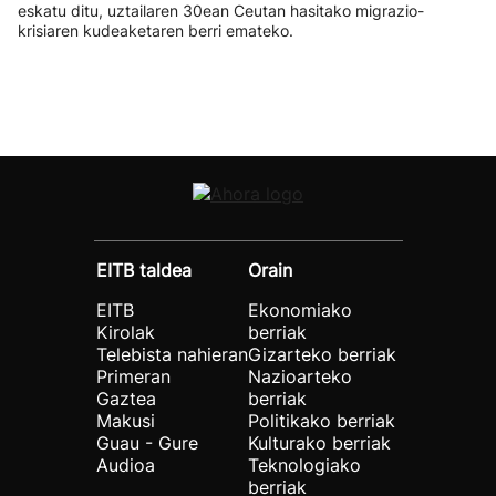
eskatu ditu, uztailaren 30ean Ceutan hasitako migrazio-
krisiaren kudeaketaren berri emateko.
EITB taldea
Orain
EITB
Ekonomiako
Kirolak
berriak
Telebista nahieran
Gizarteko berriak
Primeran
Nazioarteko
Gaztea
berriak
Makusi
Politikako berriak
Guau - Gure
Kulturako berriak
Audioa
Teknologiako
berriak