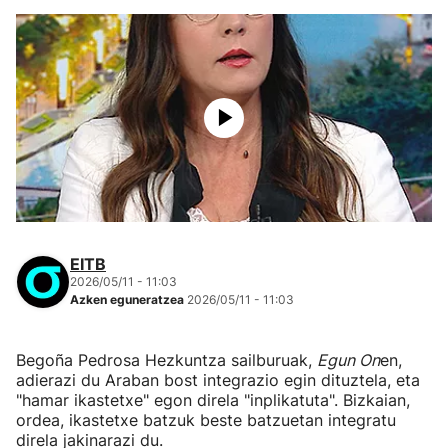
EITB
2026/05/11 - 11:03
Azken eguneratzea
2026/05/11 - 11:03
Begoña Pedrosa Hezkuntza sailburuak,
Egun On
en,
adierazi du Araban bost integrazio egin dituztela, eta
"hamar ikastetxe" egon direla "inplikatuta". Bizkaian,
ordea, ikastetxe batzuk beste batzuetan integratu
direla jakinarazi du.