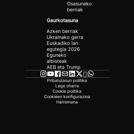
Osasuneko
berriak
Gaurkotasuna
Azken berriak
Ukrainako gerra
Euskadiko lan
egutegia 2026
Eguneko
albisteak
AEB eta Trump
Pribatutasun politika
Lege oharra
Cookie politika
Cookieen konfigurazioa
Harremana