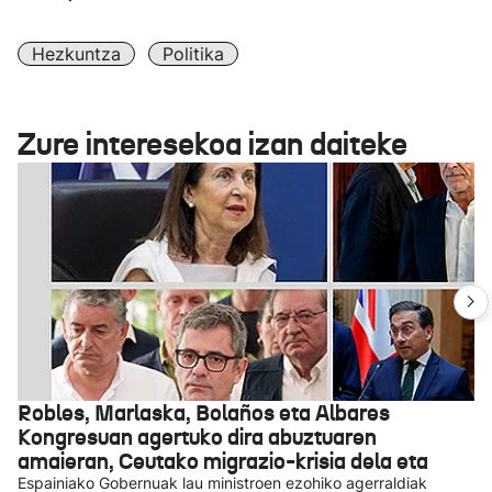
Hezkuntza
Politika
Zure interesekoa izan daiteke
Robles, Marlaska, Bolaños eta Albares
Kongresuan agertuko dira abuztuaren
amaieran, Ceutako migrazio-krisia dela eta
Espainiako Gobernuak lau ministroen ezohiko agerraldiak