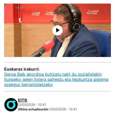
Euskaraz irakurri:
Geroa Baik akordioa bultzatu nahi du sozialistekin
itunpeko gelen itxiera saihestu eta hezkuntza sistema
soseguz berrantolatzeko
EITB
13/05/2026 - 10:41
Última actualización
13/05/2026 - 10:41