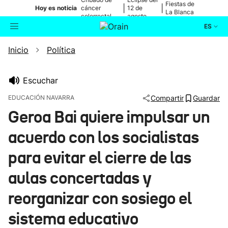
Fiestas de
|
|
Hoy es noticia
cáncer
12 de
La Blanca
colorrectal
agosto
ES
Inicio
Política
Actualidad
Buscador
Política
Escuchar
EDUCACIÓN NAVARRA
Compartir
Guardar
Cultura
Geroa Bai quiere impulsar un
acuerdo con los socialistas
Ikusmiran
para evitar el cierre de las
Eguraldia
aulas concertadas y
reorganizar con sosiego el
sistema educativo