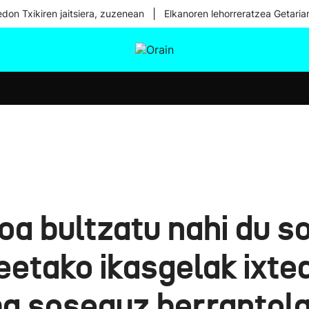
|
don Txikiren jaitsiera, zuzenean
Elkanoren lehorreratzea Getaria
tura
Ikusmiran
Egural
Osasuna
Teknologia
oa bultzatu nahi du so
eetako ikasgelak ixte
a soseguz berrantol