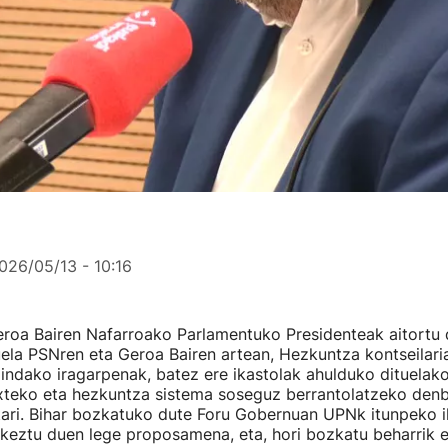
026/05/13 - 10:16
roa Bairen Nafarroako Parlamentuko Presidenteak aitortu 
ela PSNren eta Geroa Bairen artean, Hezkuntza kontseilari
gindako iragarpenak, batez ere ikastolak ahulduko dituelak
ixteko eta hezkuntza sistema soseguz berrantolatzeko den
stari. Bihar bozkatuko dute Foru Gobernuan UPNk itunpeko 
keztu duen lege proposamena, eta, hori bozkatu beharrik e