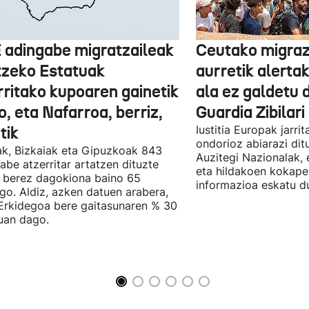
 adingabe migratzaileak
Ceutako migrazi
tzeko Estatuak
aurretik alertak
rritako kupoaren gainetik
ala ez galdetu 
, eta Nafarroa, berriz,
Guardia Zibilari
tik
Iustitia Europak jarri
ondorioz abiarazi dit
k, Bizkaiak eta Gipuzkoak 843
Auzitegi Nazionalak, 
abe atzerritar artatzen dituzte
eta hildakoen kokape
 berez dagokiona baino 65
informazioa eskatu d
go. Aldiz, azken datuen arabera,
Erkidegoa bere gaitasunaren % 30
uan dago.