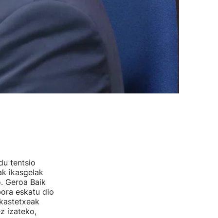
du tentsio
ak ikasgelak
o. Geroa Baik
bora eskatu dio
ikastetxeak
z izateko,