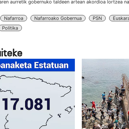
ren aurretik gobernuko taldeen artean akordioa lortzea na
Nafarroa
Nafarroako Gobernua
PSN
Euskar
Politika
aiteke