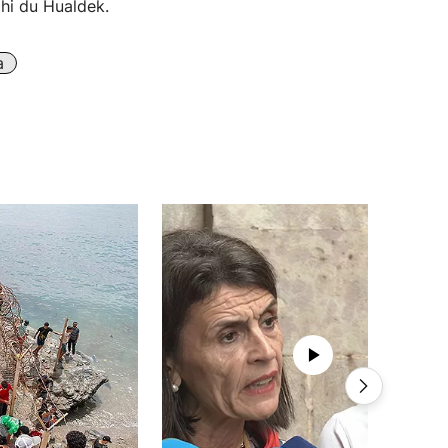
hi du Hualdek.
a