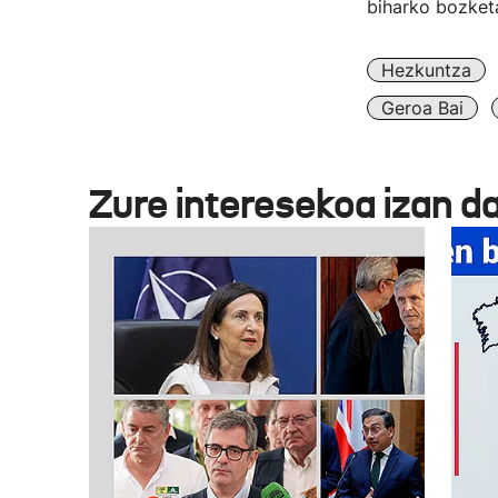
biharko bozketa
Hezkuntza
Geroa Bai
Zure interesekoa izan d