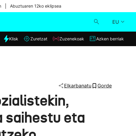
|
n
Abuztuaren 12ko eklipsea
EU
dia
Klisk
Zuretzat
Zuzenekoak
Azken berriak
Klisk
Zuzenekoak
Zuretzat
Elkarbanatu
Gorde
zialistekin,
Azken berriak
a saihestu eta
atzeko