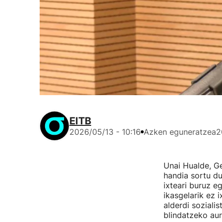
EITB
2026/05/13 - 10:16
Azken eguneratzea
2
Unai Hualde, Ge
handia sortu du
ixteari buruz e
ikasgelarik ez 
alderdi soziali
blindatzeko aur