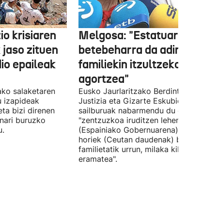
o krisiaren
Melgosa: "Estatuaren lehe
 jaso zituen
betebeharra da adingabea
dio epaileak
familiekin itzultzeko bideak
agortzea"
tako salaketaren
Eusko Jaurlaritzako Berdintasun,
u izapideak
Justizia eta Gizarte Eskubideetako
eta bizi direnen
sailburuak nabarmendu du ez zaiola
nari buruzko
"zentzuzkoa iruditzen lehen erantzun
u.
(Espainiako Gobernuarena) adingabe
horiek (Ceutan daudenak) beren
familietatik urrun, milaka kilometrotar
eramatea".