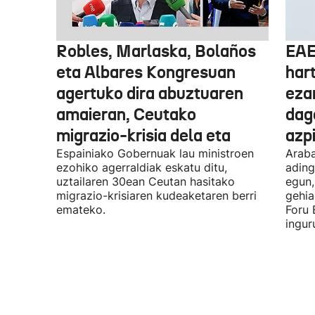
Robles, Marlaska, Bolaños
EAE
eta Albares Kongresuan
har
agertuko dira abuztuaren
eza
amaieran, Ceutako
dago
migrazio-krisia dela eta
azpi
Espainiako Gobernuak lau ministroen
Araba
ezohiko agerraldiak eskatu ditu,
ading
uztailaren 30ean Ceutan hasitako
egun,
migrazio-krisiaren kudeaketaren berri
gehia
emateko.
Foru 
ingur