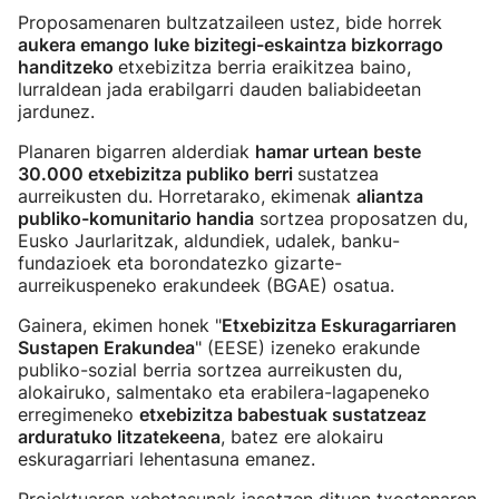
Proposamenaren bultzatzaileen ustez, bide horrek
aukera emango luke bizitegi-eskaintza bizkorrago
handitzeko
etxebizitza berria eraikitzea baino,
lurraldean jada erabilgarri dauden baliabideetan
jardunez.
Planaren bigarren alderdiak
hamar urtean beste
30.000 etxebizitza publiko berri
sustatzea
aurreikusten du. Horretarako, ekimenak
aliantza
publiko-komunitario handia
sortzea proposatzen du,
Eusko Jaurlaritzak, aldundiek, udalek, banku-
fundazioek eta borondatezko gizarte-
aurreikuspeneko erakundeek (BGAE) osatua.
Gainera, ekimen honek "
Etxebizitza Eskuragarriaren
Sustapen Erakundea
" (EESE) izeneko erakunde
publiko-sozial berria sortzea aurreikusten du,
alokairuko, salmentako eta erabilera-lagapeneko
erregimeneko
etxebizitza babestuak sustatzeaz
arduratuko litzatekeena
, batez ere alokairu
eskuragarriari lehentasuna emanez.