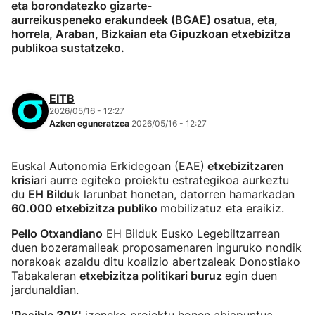
eta borondatezko gizarte-
aurreikuspeneko erakundeek (BGAE) osatua, eta,
horrela, Araban, Bizkaian eta Gipuzkoan etxebizitza
publikoa sustatzeko.
EITB
2026/05/16 - 12:27
Azken eguneratzea
2026/05/16 - 12:27
Euskal Autonomia Erkidegoan (EAE)
etxebizitzaren
krisia
ri
aurre egiteko proiektu estrategikoa aurkeztu
du
EH Bildu
k larunbat honetan, datorren hamarkadan
60.000 etxebizitza publiko
mobilizatuz eta eraikiz.
Pello Otxandiano
EH Bilduk Eusko Legebiltzarrean
duen bozeramaileak proposamenaren inguruko nondik
norakoak azaldu ditu koalizio abertzaleak Donostiako
Tabakaleran
etxebizitza politikari buruz
egin duen
jardunaldian.