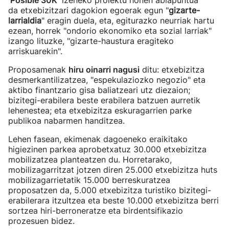
'
Posible 30K
' izeneko proiektu honen abiapuntua
da etxebizitzari dagokion egoerak egun "
gizarte-
larrialdia
" eragin duela, eta, egiturazko neurriak hartu
ezean, horrek "ondorio ekonomiko eta sozial larriak"
izango lituzke, "gizarte-haustura eragiteko
arriskuarekin".
Proposamenak
hiru oinarri nagusi
ditu: etxebizitza
desmerkantilizatzea, "espekulaziozko negozio" eta
aktibo finantzario gisa baliatzeari utz diezaion;
bizitegi-erabilera beste erabilera batzuen aurretik
lehenestea; eta etxebizitza eskuragarrien parke
publikoa nabarmen handitzea.
Lehen fasean, ekimenak dagoeneko eraikitako
higiezinen parkea aprobetxatuz 30.000 etxebizitza
mobilizatzea planteatzen du. Horretarako,
mobilizagarritzat jotzen diren 25.000 etxebizitza huts
mobilizagarrietatik 15.000 berreskuratzea
proposatzen da, 5.000 etxebizitza turistiko bizitegi-
erabilerara itzultzea eta beste 10.000 etxebizitza berri
sortzea hiri-berroneratze eta birdentsifikazio
prozesuen bidez.