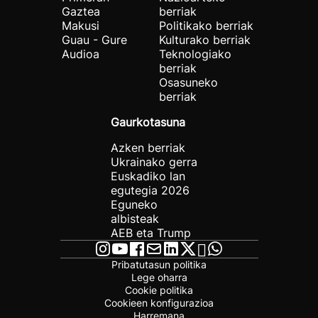
Gaztea
berriak
Makusi
Politikako berriak
Guau - Gure
Kulturako berriak
Audioa
Teknologiako
berriak
Osasuneko
berriak
Gaurkotasuna
Azken berriak
Ukrainako gerra
Euskadiko lan
egutegia 2026
Eguneko
albisteak
AEB eta Trump
Pribatutasun politika
Lege oharra
Cookie politika
Cookieen konfigurazioa
Harremana