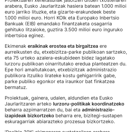
Proiektuaren xehetasunak jasotzen dituen txostenaren
arabera, Eusko Jaurlaritzak hasiera batean 1.000 milioi
euro jarriko lituzke, eta gizarte-erakundeek beste
1.000 milioi euro. Horri KOIk eta Europako Inbertsio
Bankuak (EIB) emandako finantzaketa osagarria
gehituko litzaioke, guztira 3.500 milioi euro inguruko
inbertsioa eginez.
Ekimenak
eraikinak erostea eta birgaitzea
ere
aurreikusten du, etxebizitza-parke publikoan sartzeko,
eta 75 urteko azalera-eskubideen bidez lagatako
lurzoru publikoan oinarritutako eredua planteatzen du.
Epe hori amaitutakoan, etxebizitzak administrazio
publikora itzuliko lirateke kostu gehigarririk gabe,
parke publiko egonkor eta iraunkor bat finkatzea
bermatuz.
Proiektuak, gainera, udalen, aldundien eta Eusko
Jaurlaritzaren arteko
lurzoru-politikak koordinatzeko
beharra azpimarratzen du, bai eta
administrazio-
izapideak bizkortzeko
beharra ere, bizitegi-sustapen
eskuragarriak abiarazteko prozesua bizkortzeko.