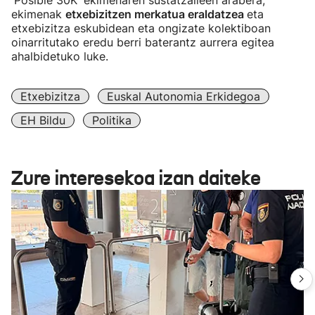
'Posible 30K' ekimenaren sustatzaileen arabera,
ekimenak
etxebizitzen merkatua eraldatzea
eta
etxebizitza eskubidean eta ongizate kolektiboan
oinarritutako eredu berri baterantz aurrera egitea
ahalbidetuko luke.
Etxebizitza
Euskal Autonomia Erkidegoa
EH Bildu
Politika
Zure interesekoa izan daiteke