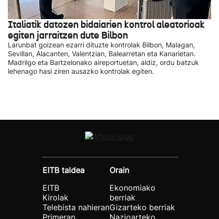
Italiatik datozen bidaiarien kontrol aleatorioak
egiten jarraitzen dute Bilbon
Larunbat goizean ezarri dituzte kontrolak Bilbon, Malagan,
Sevillan, Alacanten, Valentzian, Balearretan eta Kanarietan.
Madrilgo eta Bartzelonako aireportuetan, aldiz, ordu batzuk
lehenago hasi ziren ausazko kontrolak egiten.
EITB taldea
Orain
EITB
Ekonomiako
Kirolak
berriak
Telebista nahieran
Gizarteko berriak
Primeran
Nazioarteko