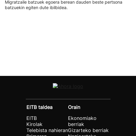
Migratzaile batzuek egoera berean dauden beste pertsona
batzuekin egiten dute ibilbidea.
EITB taldea
Orain
EITB
Ekonomiako
Kirolak
berriak
Telebista nahieran
Gizarteko berriak