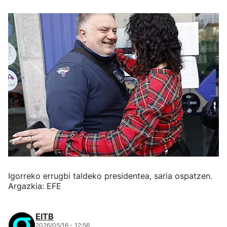
Igorreko errugbi taldeko presidentea, saria ospatzen.
Argazkia: EFE
EITB
2026/05/16 - 12:56