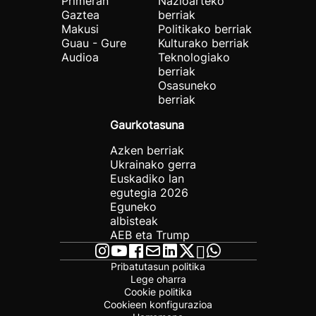
Primeran
Nazioarteko
Gaztea
berriak
Makusi
Politikako berriak
Guau - Gure
Kulturako berriak
Audioa
Teknologiako
berriak
Osasuneko
berriak
Gaurkotasuna
Azken berriak
Ukrainako gerra
Euskadiko lan
egutegia 2026
Eguneko
albisteak
AEB eta Trump
Pribatutasun politika
Lege oharra
Cookie politika
Cookieen konfigurazioa