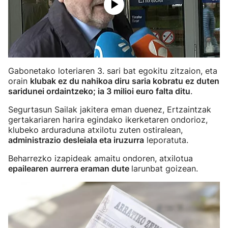
Gabonetako loteriaren 3. sari bat egokitu zitzaion, eta
orain
klubak ez du nahikoa diru saria kobratu ez duten
saridunei ordaintzeko; ia 3 milioi euro falta ditu
.
Segurtasun Sailak jakitera eman duenez, Ertzaintzak
gertakariaren harira egindako ikerketaren ondorioz,
klubeko arduraduna atxilotu zuten ostiralean,
administrazio desleiala eta iruzurra
leporatuta.
Beharrezko izapideak amaitu ondoren, atxilotua
epailearen aurrera eraman dute
larunbat goizean.