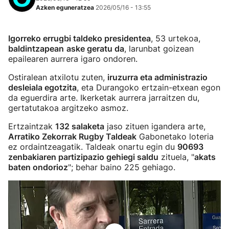
Azken eguneratzea
2026/05/16 - 13:55
Igorreko errugbi taldeko presidentea
, 53 urtekoa,
baldintzapean
aske geratu da
, larunbat goizean
epailearen aurrera igaro ondoren.
Ostiralean atxilotu zuten,
iruzurra eta administrazio
desleiala egotzita
, eta Durangoko ertzain-etxean egon
da eguerdira arte. Ikerketak aurrera jarraitzen du,
gertatutakoa argitzeko asmoz.
Ertzaintzak
132 salaketa
jaso zituen igandera arte,
Arratiko Zekorrak Rugby Taldeak
Gabonetako loteria
ez ordaintzeagatik. Taldeak onartu egin du
90693
zenbakiaren partizipazio gehiegi saldu
zituela, "
akats
baten ondorioz
"; behar baino 225 gehiago.