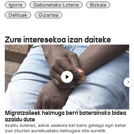
Igorre
Gabonetako Loteria
Bizkaia
Delituak
Gizartea
Zure interesekoa izan daiteke
Migratzaileek helmuga berri baterainoko bidea
azaldu dute
Azaldu dutenez, askok saiakera bat baino gehiago egin behar
izan zituzten aurreikusitako helmugara iritsi aurretik.