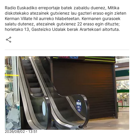
Radio Euskadiko erreportaje batek zabaldu duenez, Mitika
diskotekako atezainek gutxienez lau gazteri eraso egin zieten
Kerman Villate hil aurreko hilabeteetan. Kermanen gurasoek
salatu dutenez, atezainek gutxienez 22 eraso egin dituzte;
horietako 13, Gasteizko Udalak berak Arartekoari aitortuta.
2026/08/02 - 13:51