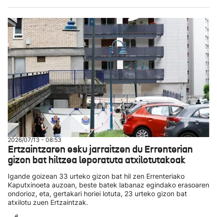
2026/07/13 - 08:53
Ertzaintzaren esku jarraitzen du Errenterian
gizon bat hiltzea leporatuta atxilotutakoak
Igande goizean 33 urteko gizon bat hil zen Errenteriako
Kaputxinoeta auzoan, beste batek labanaz egindako erasoaren
ondorioz, eta, gertakari horiei lotuta, 23 urteko gizon bat
atxilotu zuen Ertzaintzak.