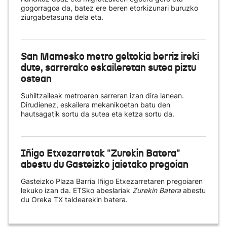
gogorragoa da, batez ere beren etorkizunari buruzko
ziurgabetasuna dela eta.
San Mamesko metro geltokia berriz ireki
dute, sarrerako eskaileretan sutea piztu
ostean
Suhiltzaileak metroaren sarreran izan dira lanean.
Dirudienez, eskailera mekanikoetan batu den
hautsagatik sortu da sutea eta ketza sortu da.
Iñigo Etxezarretak "Zurekin Batera"
abestu du Gasteizko jaietako pregoian
Gasteizko Plaza Barria Iñigo Etxezarretaren pregoiaren
lekuko izan da. ETSko abeslariak
Zurekin Batera
abestu
du Oreka TX taldearekin batera.