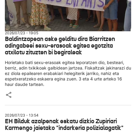
2026/07/23 - 19:05
Baldintzapean aske gelditu dira Biarritzen
adingabeei sexu-erasoak egitea egotzita
atxilotu zituzten bi begiraleak
Horietako bati sexu-erasoak egitea leporatzen dio, besteari,
berriz, adin txikikoak galbidean jartzea. Fiskaltzak jakinarazi du
ez diola epailearen erabakiari helegiterik jarriko, nahiz eta
espetxeratzeko eskaera egina zuen. 3 eta 4 urte arteko 16
haur daude tartean.
2026/07/23 - 13:54
EH Bilduk azalpenak eskatu dizkio Zupiriari
Karmengo jaietako "indarkeria polizialagatik"