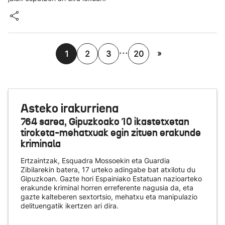
...
»
1
2
3
20
Asteko irakurriena
764 sarea, Gipuzkoako 10 ikastetxetan
tiroketa-mehatxuak egin zituen erakunde
kriminala
Ertzaintzak, Esquadra Mossoekin eta Guardia
Zibilarekin batera, 17 urteko adingabe bat atxilotu du
Gipuzkoan. Gazte hori Espainiako Estatuan nazioarteko
erakunde kriminal horren erreferente nagusia da, eta
gazte kalteberen sextortsio, mehatxu eta manipulazio
delituengatik ikertzen ari dira.