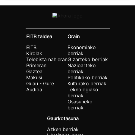
EITB taldea
Orain
EITB
Ekonomiako
Kirolak
berriak
Telebista nahieran
Gizarteko berriak
Primeran
Nazioarteko
Gaztea
berriak
Makusi
Politikako berriak
Guau - Gure
Kulturako berriak
Audioa
Teknologiako
berriak
Osasuneko
berriak
Gaurkotasuna
Azken berriak