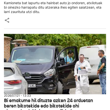
Kamioneta bat lapurtu eta hainbat auto jo ondoren, atxilotuak
bi oinezko harrapatu ditu atzeraka ihes egiten saiatzean, eta
larri zaurituta utzi ditu.
2026/07/21 - 13:33
Bi emakume hil dituzte azken 24 orduetan
beren bikotekide edo bikotekide ohi