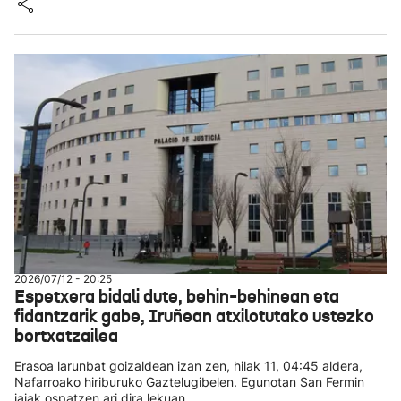
2026/07/12 - 20:25
Espetxera bidali dute, behin-behinean eta
fidantzarik gabe, Iruñean atxilotutako ustezko
bortxatzailea
Erasoa larunbat goizaldean izan zen, hilak 11, 04:45 aldera,
Nafarroako hiriburuko Gaztelugibelen. Egunotan San Fermin
jaiak ospatzen ari dira lekuan.