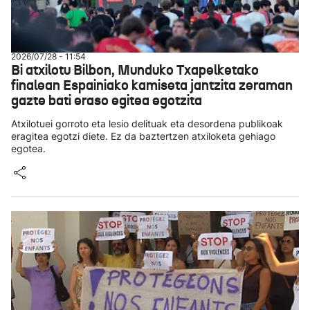
2026/07/28 - 11:54
Bi atxilotu Bilbon, Munduko Txapelketako
finalean Espainiako kamiseta jantzita zeraman
gazte bati eraso egitea egotzita
Atxilotuei gorroto eta lesio delituak eta desordena publikoak
eragitea egotzi diete. Ez da baztertzen atxiloketa gehiago
egotea.