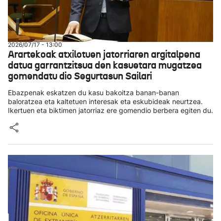
2026/07/17 - 13:00
Arartekoak atxilotuen jatorriaren argitalpena
datua garrantzitsua den kasuetara mugatzea
gomendatu dio Segurtasun Sailari
Ebazpenak eskatzen du kasu bakoitza banan-banan
baloratzea eta kaltetuen interesak eta eskubideak neurtzea.
Ikertuen eta biktimen jatorriaz ere gomendio berbera egiten du.