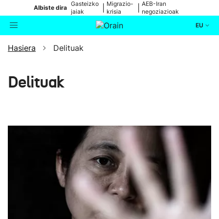
Gasteizko
Migrazio-
AEB-Iran
|
|
Albiste dira
jaiak
krisia
negoziazioak
EU
Hasiera
Delituak
Aktualitatea
Bilatzailea
Politika
Delituak
Kultura
Ikusmiran
Eguraldia