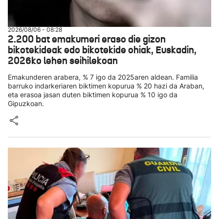
2026/08/06 - 08:28
2.200 bat emakumeri eraso die gizon
bikotekideak edo bikotekide ohiak, Euskadin,
2026ko lehen seihilekoan
Emakunderen arabera, % 7 igo da 2025aren aldean. Familia
barruko indarkeriaren biktimen kopurua % 20 hazi da Araban,
eta erasoa jasan duten biktimen kopurua % 10 igo da
Gipuzkoan.