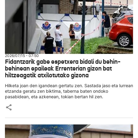
2026/07/15 - 07:50
Fidantzarik gabe espetxera bidali du behin-
behinean epaileak Errenterian gizon bat
hiltzeagatik atxilotutako gizona
Hilketa joan den igandean gertatu zen. Sastada jaso eta lurrean
etzanda geratu zen biktima, taberna baten ondoko
pasabidean, eta azkenean, tokian bertan hil zen.