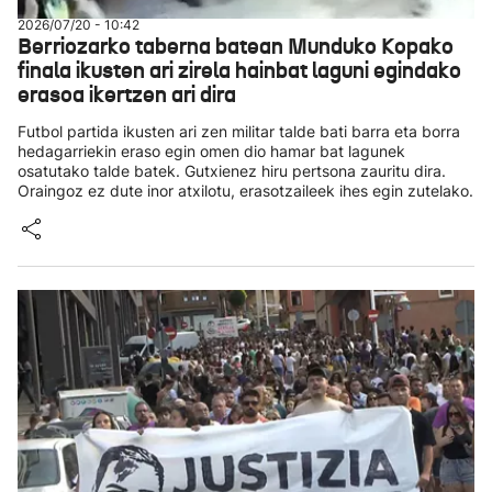
2026/07/20 - 10:42
Berriozarko taberna batean Munduko Kopako
finala ikusten ari zirela hainbat laguni egindako
erasoa ikertzen ari dira
Futbol partida ikusten ari zen militar talde bati barra eta borra
hedagarriekin eraso egin omen dio hamar bat lagunek
osatutako talde batek. Gutxienez hiru pertsona zauritu dira.
Oraingoz ez dute inor atxilotu, erasotzaileek ihes egin zutelako.