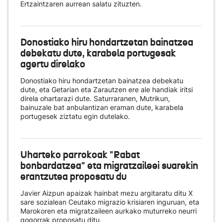
Ertzaintzaren aurrean salatu zituzten.
Donostiako hiru hondartzetan bainatzea
debekatu dute, karabela portugesak
agertu direlako
Donostiako hiru hondartzetan bainatzea debekatu
dute, eta Getarian eta Zarautzen ere ale handiak iritsi
direla ohartarazi dute. Saturraranen, Mutrikun,
bainuzale bat anbulantizan eraman dute, karabela
portugesek ziztatu egin dutelako.
Uharteko parrokoak "Rabat
bonbardatzea" eta migratzaileei suarekin
erantzutea proposatu du
Javier Aizpun apaizak hainbat mezu argitaratu ditu X
sare sozialean Ceutako migrazio krisiaren inguruan, eta
Marokoren eta migratzaileen aurkako muturreko neurri
gogorrak proposatu ditu.