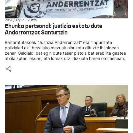
2026/07/17 - 20:25
Ehunka pertsonak justizia eskatu dute
Anderrentzat Santurtzin
Bertaratutakoek "Justizia Anderrentzat" eta "Inpunitate
polizialari ez" bezalako mezuak oihukatu dituzte ibilbidean
zehar. Geldialdi bat egin dute taser pistola bat erabilita gaztea
atxiki zuten lekuan, eta loreak utzi dizkiote haren oroimenean.