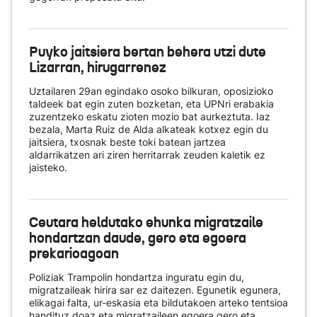
Puyko jaitsiera bertan behera utzi dute
Lizarran, hirugarrenez
Uztailaren 29an egindako osoko bilkuran, oposizioko
taldeek bat egin zuten bozketan, eta UPNri erabakia
zuzentzeko eskatu zioten mozio bat aurkeztuta. Iaz
bezala, Marta Ruiz de Alda alkateak kotxez egin du
jaitsiera, txosnak beste toki batean jartzea
aldarrikatzen ari ziren herritarrak zeuden kaletik ez
jaisteko.
Ceutara heldutako ehunka migratzaile
hondartzan daude, gero eta egoera
prekarioagoan
Poliziak Trampolin hondartza inguratu egin du,
migratzaileak hirira sar ez daitezen. Egunetik egunera,
elikagai falta, ur-eskasia eta bildutakoen arteko tentsioa
handituz doaz eta migratzaileen egoera gero eta