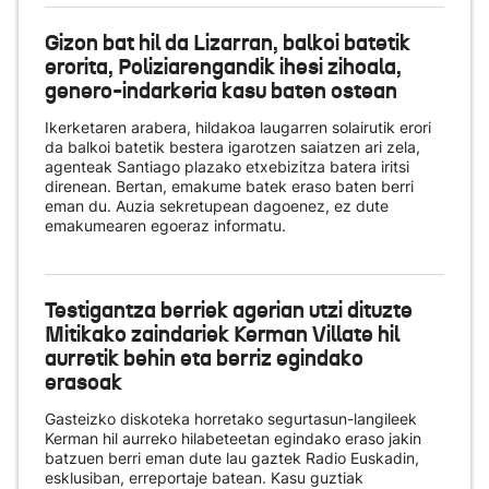
Gizon bat hil da Lizarran, balkoi batetik
erorita, Poliziarengandik ihesi zihoala,
genero-indarkeria kasu baten ostean
Ikerketaren arabera, hildakoa laugarren solairutik erori
da balkoi batetik bestera igarotzen saiatzen ari zela,
agenteak Santiago plazako etxebizitza batera iritsi
direnean. Bertan, emakume batek eraso baten berri
eman du. Auzia sekretupean dagoenez, ez dute
emakumearen egoeraz informatu.
Testigantza berriek agerian utzi dituzte
Mitikako zaindariek Kerman Villate hil
aurretik behin eta berriz egindako
erasoak
Gasteizko diskoteka horretako segurtasun-langileek
Kerman hil aurreko hilabeteetan egindako eraso jakin
batzuen berri eman dute lau gaztek Radio Euskadin,
esklusiban, erreportaje batean. Kasu guztiak