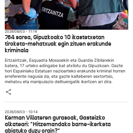
2026/08/03 - 11:14
764 sarea, Gipuzkoako 10 ikastetxetan
tiroketa-mehatxuak egin zituen erakunde
kriminala
Ertzaintzak, Esquadra Mossoekin eta Guardia Zibilarekin
batera, 17 urteko adingabe bat atxilotu du Gipuzkoan. Gazte
hori Espainiako Estatuan nazioarteko erakunde kriminal horren
erreferente nagusia da, eta gazte kalteberen sextortsio,
mehatxu eta manipulazio delituengatik ikertzen ari dira.
2026/08/03 - 10:14
Kerman Villateren gurasoak, Gasteizko
alkateari: "Hitzemandako barne-ikerketa
abiatuko duzu orain?"