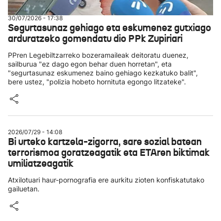
30/07/2026 - 17:38
Segurtasunaz gehiago eta eskumenez gutxiago
arduratzeko gomendatu dio PPk Zupiriari
PPren Legebiltzarreko bozeramaileak deitoratu duenez,
sailburua "ez dago egon behar duen horretan", eta
"segurtasunaz eskumenez baino gehiago kezkatuko balit",
bere ustez, "polizia hobeto hornituta egongo litzateke".
2026/07/29 - 14:08
Bi urteko kartzela-zigorra, sare sozial batean
terrorismoa goratzeagatik eta ETAren biktimak
umiliatzeagatik
Atxilotuari haur-pornografia ere aurkitu zioten konfiskatutako
gailuetan.