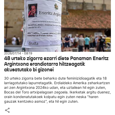
2026/07/14 - 08:19
48 urteko zigorra ezarri diete Panaman Eneritz
Argintxona erandiotarra hiltzeagatik
akusatutako bi gizonei
30 urteko zigorra bete beharko dute feminizidioagatik eta 18
larriagotutako lapurretagatik. Erdialdeko Amerika zeharkartzen
ari zen Argintxona 2024ko udan, eta uztailean hil egin zuten,
Bocas del Toro artxipelagoan zegoela. Ikerketak argitu duenez,
orain kondenatutakoek kolpatu egin zuten neska "haren
gauzak kentzeko asmoz", eta hil egin zuten.