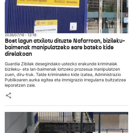
2026/07/16 - 12:18
Bost lagun atxilotu dituzte Nafarroan, bizileku-
baimenak manipulatzeko sare bateko kide
direlakoan
Guardia Zibilak desegindako ustezko erakunde kriminalak
bizileku- eta lan-baimenak lortzeko prozesua manipulatzen
zuen, diru-truk. Talde kriminaleko kide izatea, Administrazio
Publikoaren aurka egitea eta immigrazio irregularra bultzatzea
leporatzen zaie.