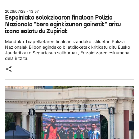
2026/07/28 - 13:57
Espainiako selekzioaren finalean Polizia
Nazionala "bere eginkizunen gainetik" aritu
izana salatu du Zupiriak
Munduko Txapelketaren finalean izandako istiluetan Polizia
Nazionalak Bilbon egindako bi atxiloketak kritikatu ditu Eusko
Jaurlaritzako Segurtasun sailburuak, Ertzaintzaren eskumena
dela iritzita.