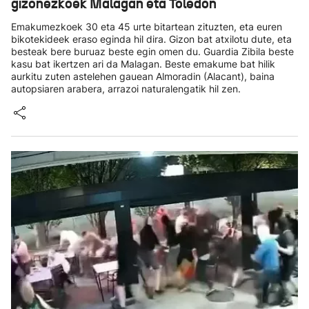
gizonezkoek Malagan eta Toledon
Emakumezkoek 30 eta 45 urte bitartean zituzten, eta euren
bikotekideek eraso eginda hil dira. Gizon bat atxilotu dute, eta
besteak bere buruaz beste egin omen du. Guardia Zibila beste
kasu bat ikertzen ari da Malagan. Beste emakume bat hilik
aurkitu zuten astelehen gauean Almoradin (Alacant), baina
autopsiaren arabera, arrazoi naturalengatik hil zen.