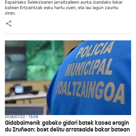
Espainiako Selekzioaren jarraitzaileen aurka izandako liskar
batean Ertzaintzak esku hartu zuen, eta lau lagun zauritu
ziren.
2026/07/22 - 15:09
Gidabaimenik gabeko gidari batek kaosa eragin
du Iruñean: bost delitu arratsalde bakar batean