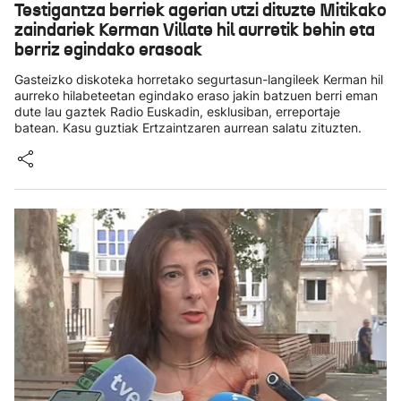
Testigantza berriek agerian utzi dituzte Mitikako
zaindariek Kerman Villate hil aurretik behin eta
berriz egindako erasoak
Gasteizko diskoteka horretako segurtasun-langileek Kerman hil
aurreko hilabeteetan egindako eraso jakin batzuen berri eman
dute lau gaztek Radio Euskadin, esklusiban, erreportaje
batean. Kasu guztiak Ertzaintzaren aurrean salatu zituzten.