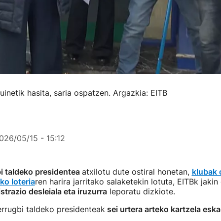
uinetik hasita, saria ospatzen. Argazkia: EITB
026/05/15 - 15:12
i taldeko presidentea
atxilotu dute ostiral honetan,
klubak 
o loteria
ren harira jarritako salaketekin lotuta, EITBk jakin
strazio desleiala eta iruzurra
leporatu dizkiote.
errugbi taldeko presidenteak
sei urtera arteko kartzela eska
.