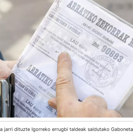
a jarri dituzte Igorreko errugbi taldeak saldutako Gaboneta