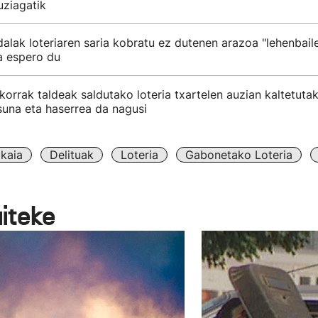
uziagatik
alak loteriaren saria kobratu ez dutenen arazoa "lehenbail
 espero du
korrak taldeak saldutako loteria txartelen auzian kaltetuta
suna eta haserrea da nagusi
zkaia
Delituak
Loteria
Gabonetako Loteria
aiteke