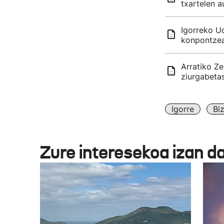
txartelen a
Igorreko Ud
konpontzea
Arratiko Ze
ziurgabeta
Igorre
Bi
Zure interesekoa izan d