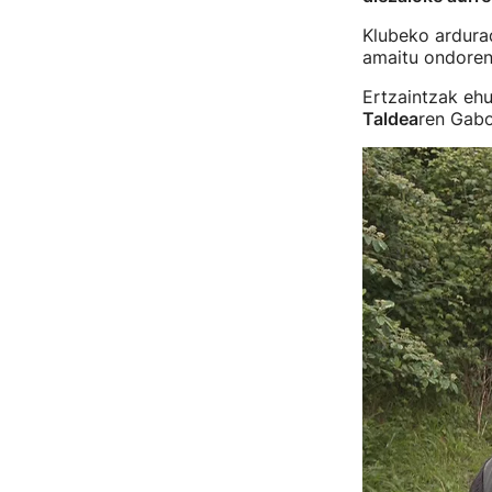
Klubeko ardura
amaitu ondoren
Ertzaintzak ehu
Taldea
ren Gabo