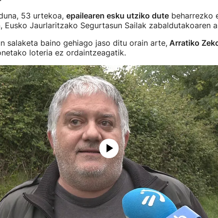
duna, 53 urtekoa,
epailearen esku utziko dute
beharrezko 
, Eusko Jaurlaritzako Segurtasun Sailak zabaldutakoaren a
n salaketa baino gehiago jaso ditu orain arte,
Arratiko Zek
netako loteria ez ordaintzeagatik.