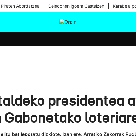
|
|
 Piraten Abordatzea
Celedonen igoera Gasteizen
Karabela p
tura
Ikusmiran
Egural
Osasuna
Teknologia
taldeko presidentea at
 Gabonetako loteriare
 delitu bat leporatu dizkiote. Izan ere, Arratiko Zekorrak