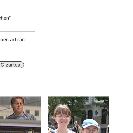
ehen"
koen artean
Gizartea