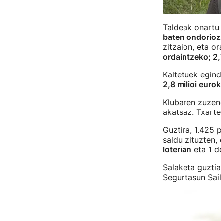
Taldeak onartu
baten ondorioz
zitzaion, eta o
ordaintzeko; 2,7
Kaltetuek egind
2,8 milioi euro
Klubaren zuzend
akatsaz. Txarte
Guztira, 1.425 
saldu zituzten,
loterian
eta 1 d
Salaketa guztia
Segurtasun Sail