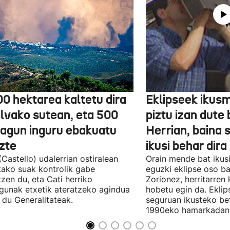
00 hektarea kaltetu dira
Eklipseek ikusm
lvako sutean, eta 500
piztu izan dute 
ilagun inguru ebakuatu
Herrian, baina
uzte
ikusi behar dira
 (Castello) udalerrian ostiralean
Orain mende bat ikus
tako suak kontrolik gabe
eguzki eklipse oso ba
itzen du, eta Cati herriko
Zorionez, herritarren 
agunak etxetik ateratzeko agindua
hobetu egin da. Ekli
du Generalitateak.
seguruan ikusteko be
1990eko hamarkadan 