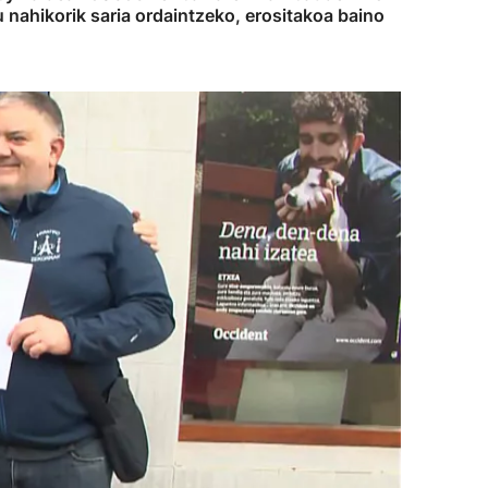
u nahikorik saria ordaintzeko, erositakoa baino