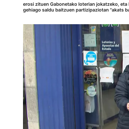
erosi zituen Gabonetako loterian jokatzeko, eta 
gehiago saldu baitzuen partizipaziotan "akats b