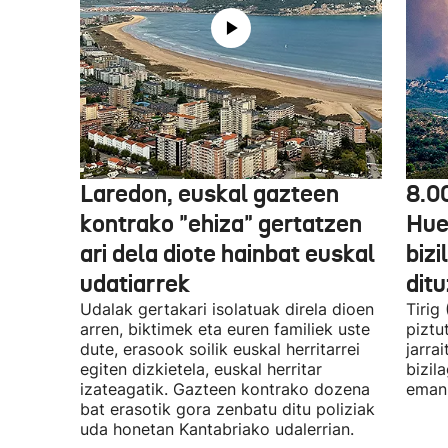
Laredon, euskal gazteen
8.0
kontrako "ehiza" gertatzen
Hue
ari dela diote hainbat euskal
biz
udatiarrek
dit
Udalak gertakari isolatuak direla dioen
Tirig
arren, biktimek eta euren familiek uste
piztu
dute, erasook soilik euskal herritarrei
jarra
egiten dizkietela, euskal herritar
bizil
izateagatik. Gazteen kontrako dozena
eman 
bat erasotik gora zenbatu ditu poliziak
uda honetan Kantabriako udalerrian.