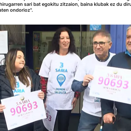
hirugarren sari bat egokitu zitzaion, baina klubak ez du dir
aten ondorioz".