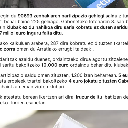
 egin du
90693 zenbakiaren partizipazio gehiegi saldu
zitue
"; behar baino 225 gehiago. Gabonetako loteriaren 3. sari 
rain
klubak ez du nahikoa diru saria kobratu ez duten saridu
 milioi euro inguru falta ditu
.
ako kalkuluen arabera, 287 dira kobratu ez dituzten txarte
ko zorra
omen du Arratiako errugbi taldeak .
aritzak azaldu duenez, ordaintzeko dirua agortu zitzaiene
l saritu bakoitzeko
10.000 euro
ordaindu behar ditu klubak
partizipazio saldu omen zituzten, 1.200 izan beharrean.
5 eu
 eta erosleek txartel bakoitzeko
4 euro jokatu zituzten Ga
ohaintzan eman zioten klubari.
k atestatu berean ikertzen ari dira,
iruzur delitu bat
izan de
eko iturrien esanetan.