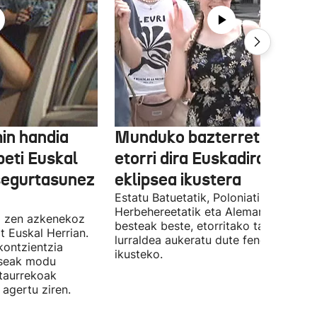
in handia
Munduko bazterretatik
beti Euskal
etorri dira Euskadira,
 segurtasunez
eklipsea ikustera
Estatu Batuetatik, Poloniatik,
Herbehereetatik eta Alemaniatik,
i zen azkenekoz
besteak beste, etorritako taldeek gur
t Euskal Herrian.
lurraldea aukeratu dute fenomenoa
kontzientzia
ikusteko.
pseak modu
taurrekoak
agertu ziren.