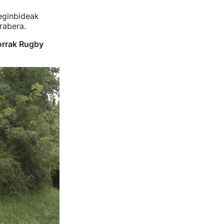
eginbideak
rabera.
orrak Rugby