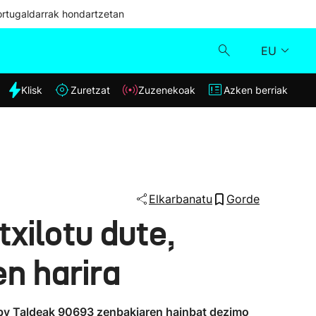
ortugaldarrak hondartzetan
EU
dia
Klisk
Zuretzat
Zuzenekoak
Azken berriak
Klisk
Zuzenekoak
Zuretzat
Elkarbanatu
Gorde
xilotu dute,
Azken berriak
n harira
 Rugby Taldeak 90693 zenbakiaren hainbat dezimo