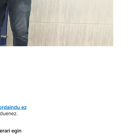
ordaindu ez
 duenez.
erari egin