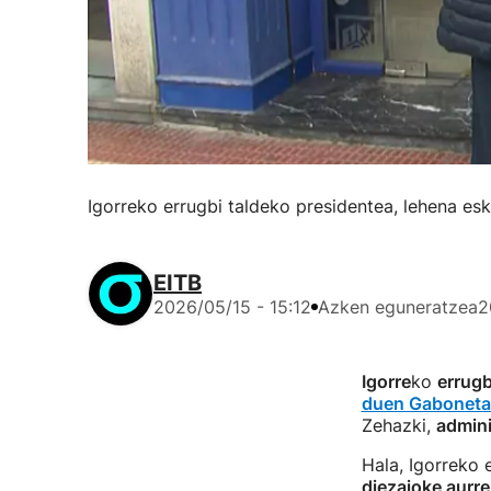
Igorreko errugbi taldeko presidentea, lehena esk
EITB
2026/05/15 - 15:12
Azken eguneratzea
2
Igorre
ko
errugb
duen Gabonetak
Zehazki,
admini
Hala, Igorreko 
diezaioke aurre