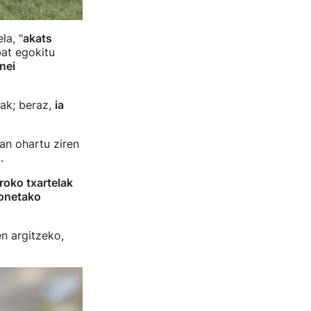
la, "
akats
bat egokitu
nei
lak; beraz,
ia
an ohartu ziren
.
roko txartelak
bonetako
n argitzeko,