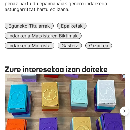
penaz hartu du epaimahaiak genero indarkeria
astungarritzat hartu ez izana.
Eguneko Titularrak
Epaiketak
Indarkeria Matxistaren Biktimak
Indarkeria Matxista
Gasteiz
Gizartea
Zure interesekoa izan daiteke