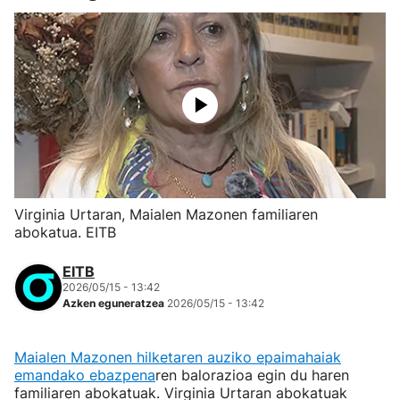
Virginia Urtaran, Maialen Mazonen familiaren
abokatua. EITB
EITB
2026/05/15 - 13:42
Azken eguneratzea
2026/05/15 - 13:42
Maialen Mazonen hilketaren auziko epaimahaiak
emandako ebazpena
ren balorazioa egin du haren
familiaren abokatuak. Virginia Urtaran abokatuak