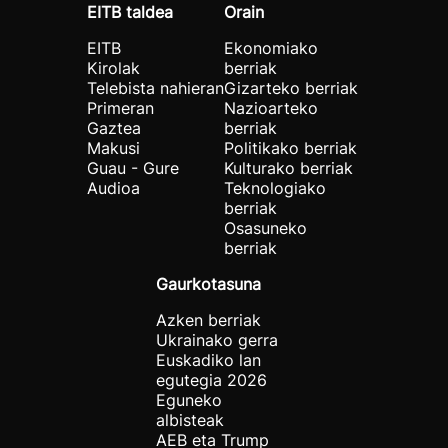
EITB taldea
Orain
EITB
Ekonomiako
Kirolak
berriak
Telebista nahieran
Gizarteko berriak
Primeran
Nazioarteko
Gaztea
berriak
Makusi
Politikako berriak
Guau - Gure
Kulturako berriak
Audioa
Teknologiako
berriak
Osasuneko
berriak
Gaurkotasuna
Azken berriak
Ukrainako gerra
Euskadiko lan
egutegia 2026
Eguneko
albisteak
AEB eta Trump