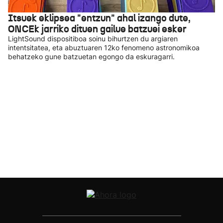
Itsuek eklipsea "entzun" ahal izango dute,
ONCEk jarriko dituen gailue batzuei esker
LightSound dispositiboa soinu bihurtzen du argiaren
intentsitatea, eta abuztuaren 12ko fenomeno astronomikoa
behatzeko gune batzuetan egongo da eskuragarri.