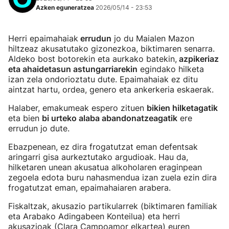
Azken eguneratzea
2026/05/14 - 23:53
Herri epaimahaiak
errudun
jo du Maialen Mazon
hiltzeaz akusatutako gizonezkoa, biktimaren senarra.
Aldeko bost botorekin eta aurkako batekin,
azpikeriaz
eta ahaidetasun astungarriarekin
egindako hilketa
izan zela ondorioztatu dute. Epaimahaiak ez ditu
aintzat hartu, ordea, genero eta ankerkeria eskaerak.
Halaber, emakumeak espero zituen
bikien hilketagatik
eta bien
bi urteko alaba abandonatzeagatik
ere
errudun jo dute.
Ebazpenean, ez dira frogatutzat eman defentsak
aringarri gisa aurkeztutako argudioak. Hau da,
hilketaren unean akusatua alkoholaren eraginpean
zegoela edota buru nahasmendua izan zuela ezin dira
frogatutzat eman, epaimahaiaren arabera.
Fiskaltzak, akusazio partikularrek (biktimaren familiak
eta Arabako Adingabeen Konteilua) eta herri
akusazioak (Clara Campoamor elkartea) euren