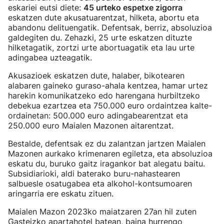
eskariei eutsi diete:
45 urteko espetxe zigorra
eskatzen dute akusatuarentzat, hilketa, abortu eta
abandonu delituengatik. Defentsak, berriz, absoluzioa
galdegiten du. Zehazki, 25 urte eskatzen dituzte
hilketagatik, zortzi urte abortuagatik eta lau urte
adingabea uzteagatik.
Akusazioek eskatzen dute, halaber, bikotearen
alabaren gaineko guraso-ahala kentzea, hamar urtez
harekin komunikatzeko edo harengana hurbiltzeko
debekua ezartzea eta 750.000 euro ordaintzea kalte-
ordainetan: 500.000 euro adingabearentzat eta
250.000 euro Maialen Mazonen aitarentzat.
Bestalde, defentsak ez du zalantzan jartzen Maialen
Mazonen aurkako krimenaren egiletza, eta absoluzioa
eskatu du, buruko gaitz iragankor bat alegatu baitu.
Subsidiarioki, aldi baterako buru-nahastearen
salbuesle osatugabea eta alkohol-kontsumoaren
aringarria ere eskatu zituen.
Maialen Mazon 2023ko maiatzaren 27an hil zuten
Gasteizko apartahotel batean, baina hurrengo