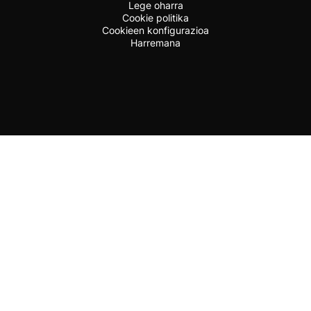
Lege oharra
Cookie politika
Cookieen konfigurazioa
Harremana