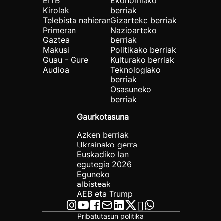
EITB
Ekonomiako
Kirolak
berriak
Telebista nahieran
Gizarteko berriak
Primeran
Nazioarteko
Gaztea
berriak
Makusi
Politikako berriak
Guau - Gure
Kulturako berriak
Audioa
Teknologiako
berriak
Osasuneko
berriak
Gaurkotasuna
Azken berriak
Ukrainako gerra
Euskadiko lan
egutegia 2026
Eguneko
albisteak
AEB eta Trump
Pribatutasun politika