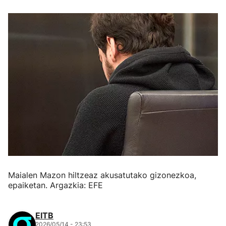
Maialen Mazon hiltzeaz akusatutako gizonezkoa,
epaiketan. Argazkia: EFE
EITB
2026/05/14 - 23:53