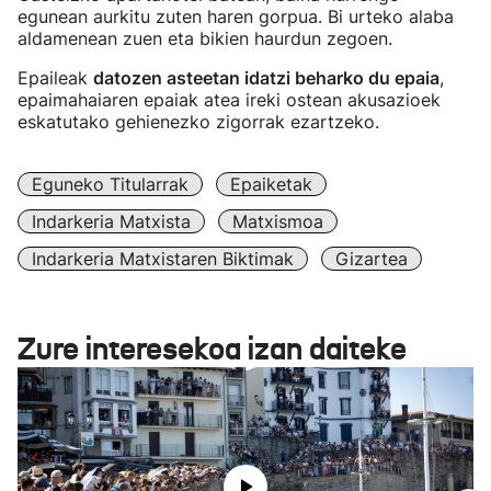
egunean aurkitu zuten haren gorpua. Bi urteko alaba
aldamenean zuen eta bikien haurdun zegoen.
Epaileak
datozen asteetan idatzi beharko du epaia
,
epaimahaiaren epaiak atea ireki ostean akusazioek
eskatutako gehienezko zigorrak ezartzeko.
Eguneko Titularrak
Epaiketak
Indarkeria Matxista
Matxismoa
Indarkeria Matxistaren Biktimak
Gizartea
Zure interesekoa izan daiteke