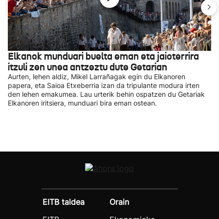
Elkanok munduari buelta eman eta jaioterrira
itzuli zen unea antzeztu dute Getarian
Aurten, lehen aldiz, Mikel Larrañagak egin du Elkanoren
papera, eta Saioa Etxeberria izan da tripulante modura irten
den lehen emakumea. Lau urterik behin ospatzen du Getariak
Elkanoren iritsiera, munduari bira eman ostean.
EITB taldea
Orain