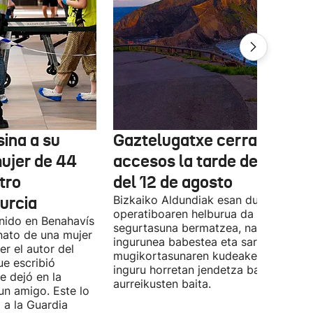
ina a su
Gaztelugatxe cerrará sus
mujer de 44
accesos la tarde del eclips
tro
del 12 de agosto
urcia
Bizkaiko Aldundiak esan duenez,
operatiboaren helburua da pertsonen
enido en Benahavís
segurtasuna bermatzea, natura-
nato de una mujer
ingurunea babestea eta sarbideen eta
r el autor del
mugikortasunaren kudeaketa erraztea
ue escribió
inguru horretan jendetza batzea
e dejó en la
aurreikusten baita.
un amigo. Este lo
 a la Guardia