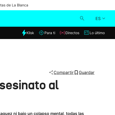
stas de La Blanca
ES
dia
Klisk
Para ti
Directos
Lo último
Klisk
Directos
Para ti
Compartir
Guardar
sesinato al
Lo último
aguez ni bajo un colapso mental, todas las