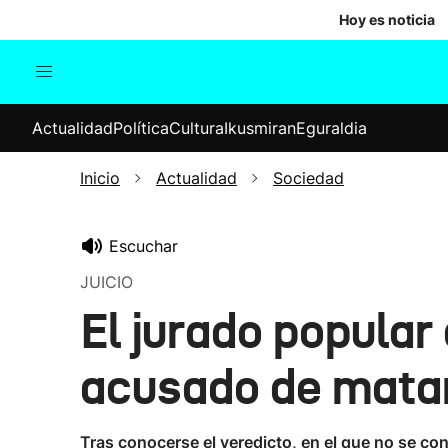
Hoy es noticia
Actualidad
Política
Cul
Actualidad
Política
Cultura
Ikusmiran
Eguraldia
Sociedad
Elecciones
Economía
Inicio
Actualidad
Sociedad
Internacional
Escuchar
JUICIO
El jurado popular
acusado de mata
Tras conocerse el veredicto, en el que no se co