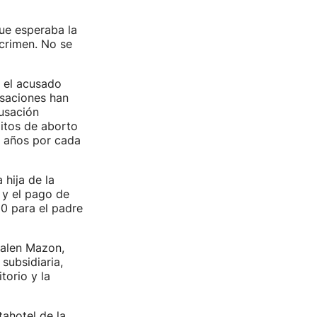
que esperaba la
crimen. No se
e el acusado
usaciones han
cusación
litos de aborto
o años por cada
 hija de la
 y el pago de
0 para el padre
ialen Mazon,
subsidiaria,
torio y la
ahotel de la