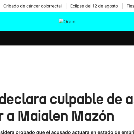
|
|
Cribado de cáncer colorrectal
Eclipse del 12 de agosto
Fie
tura
Ikusmiran
Egural
Salud
Tecnología
 declara culpable de a
r a Maialen Mazón
nsidera probado que el acusado actuara en estado de embri