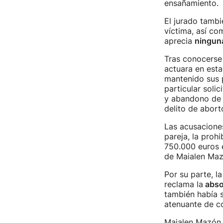
ensañamiento.
El jurado tambi
víctima, así co
aprecia
ninguna
Tras conocerse 
actuara en esta
mantenido sus p
particular solic
y abandono de 
delito de abor
Las acusaciones 
pareja, la proh
750.000 euros 
de Maialen Maz
Por su parte, l
reclama la
abso
también había s
atenuante de c
Maialen Mazón 