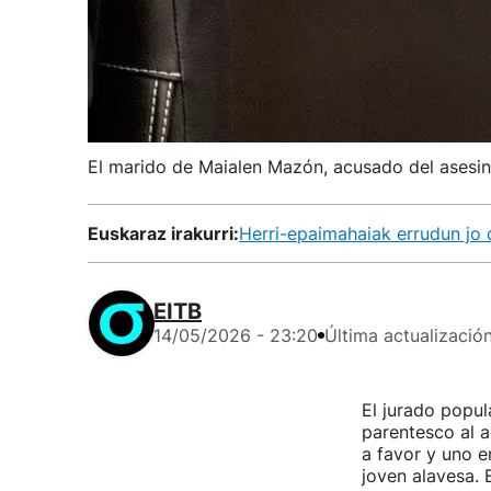
El marido de Maialen Mazón, acusado del asesinat
Euskaraz irakurri:
Herri-epaimahaiak errudun jo
EITB
14/05/2026 - 23:20
Última actualizació
El jurado popu
parentesco al 
a favor y uno 
joven alavesa. 