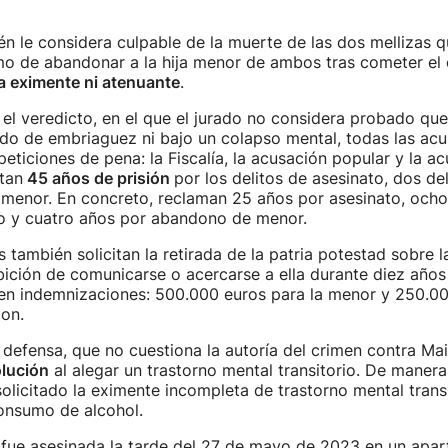
én le considera culpable de la muerte de las dos mellizas 
mo de abandonar a la hija menor de ambos tras cometer el 
 eximente ni atenuante
.
el veredicto, en el que el jurado no considera probado qu
do de embriaguez ni bajo un colapso mental, todas las ac
eticiones de pena: la Fiscalía, la acusación popular y la a
itan
45 años de prisión
por los delitos de asesinato, dos de
menor. En concreto, reclaman 25 años por asesinato, och
to y cuatro años por abandono de menor.
también solicitan la retirada de la patria potestad sobre la
ibición de comunicarse o acercarse a ella durante diez años
en indemnizaciones: 500.000 euros para la menor y 250.00
on.
a defensa, que no cuestiona la autoría del crimen contra Ma
lución
al alegar un trastorno mental transitorio. De manera 
olicitado la eximente incompleta de trastorno mental transi
onsumo de alcohol.
fue asesinada la tarde del 27 de mayo de 2023 en un apart