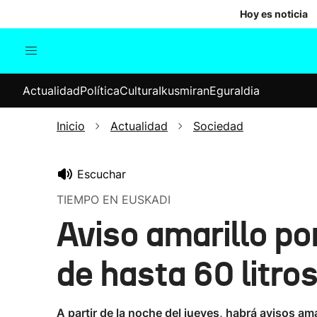
Hoy es noticia
Actualidad
Política
Cul
Actualidad
Política
Cultura
Ikusmiran
Eguraldia
Sociedad
Elecciones
Economía
Inicio
Actualidad
Sociedad
Internacional
Escuchar
TIEMPO EN EUSKADI
Aviso amarillo po
de hasta 60 litro
A partir de la noche del jueves, habrá avisos ama