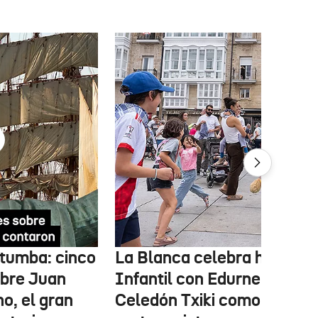
n tumba: cinco
La Blanca celebra hoy el D
obre Juan
Infantil con Edurne y
o, el gran
Celedón Txiki como