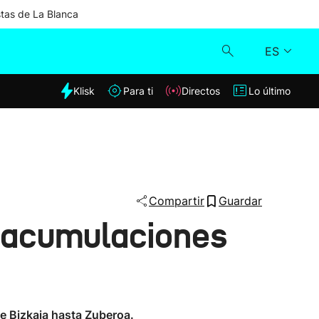
stas de La Blanca
ES
dia
Klisk
Para ti
Directos
Lo último
Klisk
Directos
Para ti
Compartir
Guardar
n acumulaciones
Lo último
sde Bizkaia hasta Zuberoa.