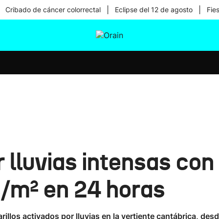
|
|
Cribado de cáncer colorrectal
Eclipse del 12 de agosto
Fie
tura
Ikusmiran
Egural
Salud
Tecnología
r lluvias intensas co
s/m² en 24 horas
rillos activados por lluvias en la vertiente cantábrica, de