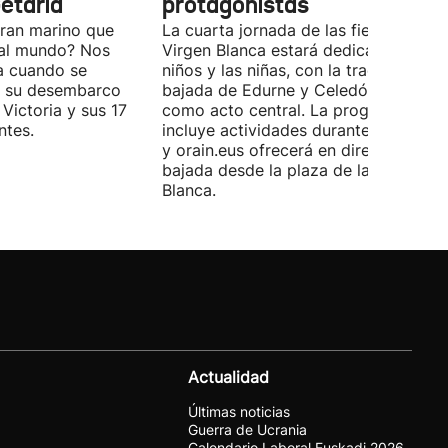
etaria
protagonistas
ran marino que
La cuarta jornada de las fiestas de la
a al mundo? Nos
Virgen Blanca estará dedicada a los
a cuando se
niños y las niñas, con la tradicional
e su desembarco
bajada de Edurne y Celedón Txiki
 Victoria y sus 17
como acto central. La programación
ntes.
incluye actividades durante todo el d
y orain.eus ofrecerá en directo la
bajada desde la plaza de la Virgen
Blanca.
Actualidad
Últimas noticias
Guerra de Ucrania
Calendario Laboral Euskadi 2026