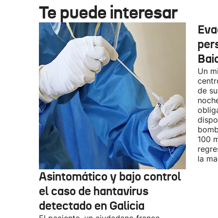
Te puede interesar
Eva
per
Bai
Un mi
centr
de su
noche
oblig
dispo
bombe
100 m
regre
la ma
Asintomático y bajo control
el caso de hantavirus
detectado en Galicia