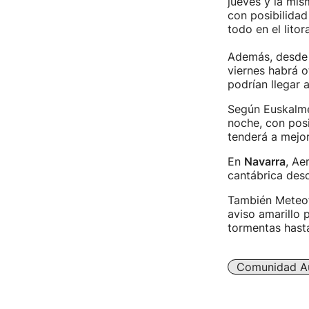
jueves y la mis
con posibilidad
todo en el litora
Además, desde l
viernes habrá o
podrían llegar a
Según Euskalmet
noche, con posi
tenderá a mejor
En
Navarra
, Ae
cantábrica desd
También Meteof
aviso amarillo 
tormentas hasta
Comunidad A