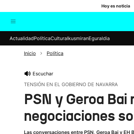
Hoy es noticia
Actualidad
Política
Cul
Actualidad
Política
Cultura
Ikusmiran
Eguraldia
Sociedad
Elecciones
Economía
Inicio
Política
Internacional
Escuchar
TENSIÓN EN EL GOBIERNO DE NAVARRA
PSN y Geroa Bai 
negociaciones so
Las conversaciones entre PSN, Geroa Bai y EH Bi