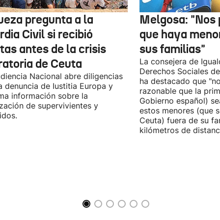
jueza pregunta a la
Melgosa: "Nos
dia Civil si recibió
que haya menor
tas antes de la crisis
sus familias"
ratoria de Ceuta
La consejera de Igual
Derechos Sociales de
diencia Nacional abre diligencias
ha destacado que "n
la denuncia de Iustitia Europa y
razonable que la prim
ma información sobre la
Gobierno español) sea
ización de supervivientes y
estos menores (que s
idos.
Ceuta) fuera de su fam
kilómetros de distanci