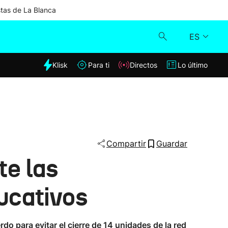
stas de La Blanca
ES
dia
Klisk
Para ti
Directos
Lo último
Klisk
Directos
Para ti
Compartir
Guardar
te las
Lo último
ucativos
o para evitar el cierre de 14 unidades de la red