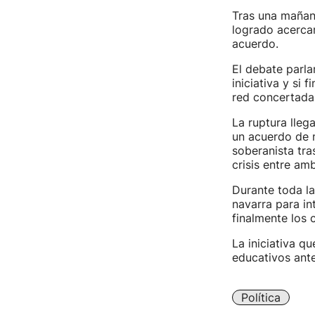
Tras una mañan
logrado acercar
acuerdo.
El debate parla
iniciativa y si
red concertada
La ruptura lleg
un acuerdo de 
soberanista tra
crisis entre am
Durante toda l
navarra para in
finalmente los 
La iniciativa q
educativos ante
Política