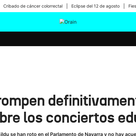
|
|
Cribado de cáncer colorrectal
Eclipse del 12 de agosto
Fie
tura
Ikusmiran
Egural
Salud
Tecnología
rompen definitivamen
bre los conciertos ed
ldu se han roto en el Parlamento de Navarra y no hay acuerd