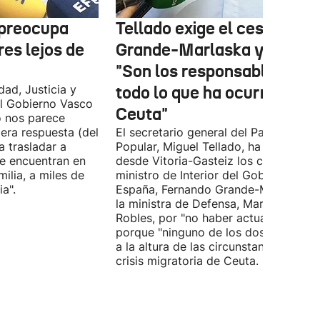
 preocupa
Tellado exige el cese de
es lejos de
Grande-Marlaska y Robles
"Son los responsables de
dad, Justicia y
todo lo que ha ocurrido en
l Gobierno Vasco
Ceuta"
o nos parece
era respuesta (del
El secretario general del Partido
 trasladar a
Popular, Miguel Tellado, ha exigido
e encuentran en
desde Vitoria-Gasteiz los ceses del
ilia, a miles de
ministro de Interior del Gobierno de
a".
España, Fernando Grande-Marlaska, 
la ministra de Defensa, Margarita
Robles, por "no haber actuado" y
porque "ninguno de los dos ha estad
a la altura de las circunstancias" ante 
crisis migratoria de Ceuta.