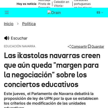
Celedón en
|
|
Hoy es noticia
Pirata de
portuguesas
Vitoria-
Donostia
en las playas
Gasteiz
ES
Inicio
Política
Actualidad
Buscador
Política
Escuchar
EDUCACIÓN NAVARRA
Compartir
Guardar
Cultura
Las ikastolas navarras creen
que aún queda "margen para
Ikusmiran
la negociación" sobre los
Eguraldia
conciertos educativos
Este jueves, el Parlamento de Navarra debatirá la
proposición de ley de UPN por la que se establecen
los criterios de modificación de las unidades