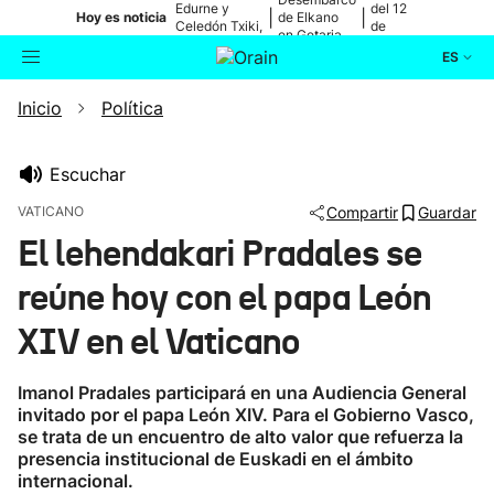
Edurne y
del 12
|
|
Hoy es noticia
de Elkano
Celedón Txiki,
de
en Getaria
en directo
agosto
ES
Inicio
Política
Actualidad
Buscador
Política
Escuchar
VATICANO
Compartir
Guardar
Cultura
El lehendakari Pradales se
reúne hoy con el papa León
Ikusmiran
XIV en el Vaticano
Eguraldia
Imanol Pradales participará en una Audiencia General
invitado por el papa León XIV. Para el Gobierno Vasco,
se trata de un encuentro de alto valor que refuerza la
presencia institucional de Euskadi en el ámbito
internacional.