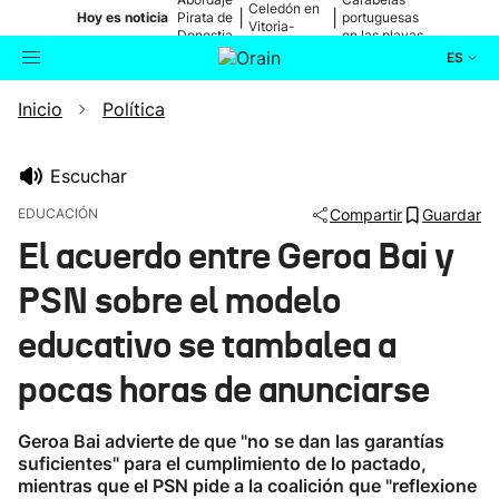
Celedón en
|
|
Hoy es noticia
Pirata de
portuguesas
Vitoria-
Donostia
en las playas
Gasteiz
ES
Inicio
Política
Actualidad
Buscador
Política
Escuchar
EDUCACIÓN
Compartir
Guardar
Cultura
El acuerdo entre Geroa Bai y
PSN sobre el modelo
Ikusmiran
educativo se tambalea a
Eguraldia
pocas horas de anunciarse
Geroa Bai advierte de que "no se dan las garantías
suficientes" para el cumplimiento de lo pactado,
mientras que el PSN pide a la coalición que "reflexione