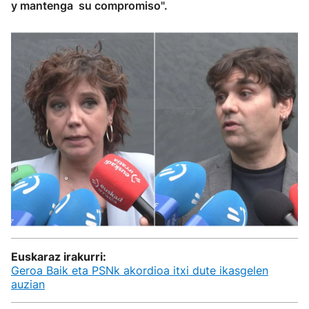
y mantenga su compromiso".
Euskaraz irakurri:
Geroa Baik eta PSNk akordioa itxi dute ikasgelen
auzian