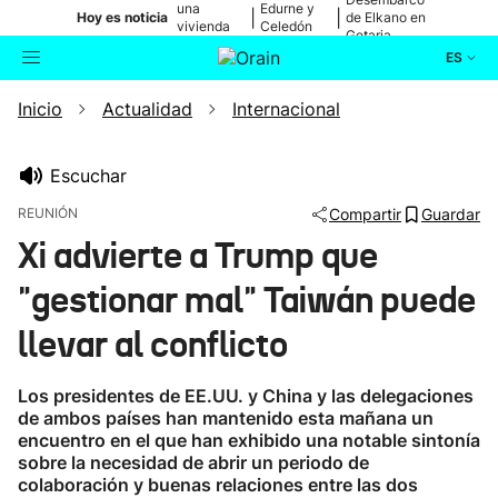
una
Edurne y
|
|
Hoy es noticia
de Elkano en
vivienda
Celedón
Getaria
de Bilbao
Txiki
ES
Inicio
Actualidad
Internacional
Actualidad
Buscador
Política
Escuchar
REUNIÓN
Compartir
Guardar
Cultura
Xi advierte a Trump que
"gestionar mal" Taiwán puede
Ikusmiran
llevar al conflicto
Eguraldia
Los presidentes de EE.UU. y China y las delegaciones
de ambos países han mantenido esta mañana un
encuentro en el que han exhibido una notable sintonía
sobre la necesidad de abrir un periodo de
colaboración y buenas relaciones entre las dos