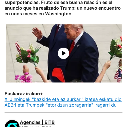
superpotencias. Fruto de esa buena relación es el
anuncio que ha realizado Trump: un nuevo encuentro
en unos meses en Washington.
Euskaraz irakurri:
Xi Jinpingek "bazkide eta ez aurkari" izatea eskatu dio
AEBri eta Trumpek "etorkizun zoragarria" iragarri du
Agencias | EITB