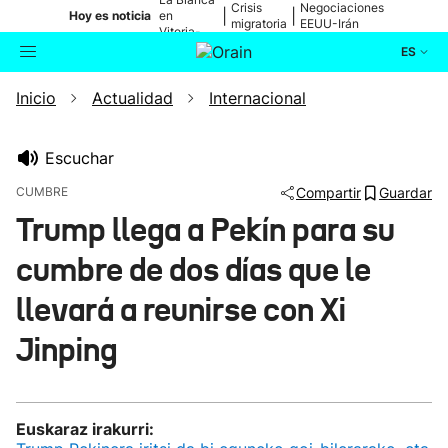
Crisis
Negociaciones
|
|
Hoy es noticia
en
migratoria
EEUU-Irán
Vitoria-
Gasteiz
ES
Inicio
Actualidad
Internacional
Actualidad
Buscador
Política
Escuchar
CUMBRE
Compartir
Guardar
Cultura
Trump llega a Pekín para su
cumbre de dos días que le
Ikusmiran
llevará a reunirse con Xi
Eguraldia
Jinping
Euskaraz irakurri: