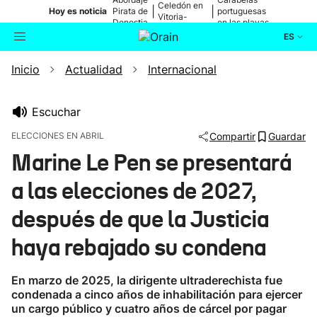
Celedón en
|
|
Hoy es noticia
Pirata de
portuguesas
Vitoria-
Donostia
en las playas
Gasteiz
ES
Inicio
Actualidad
Internacional
Actualidad
Buscador
Política
Escuchar
ELECCIONES EN ABRIL
Compartir
Guardar
Cultura
Marine Le Pen se presentará
a las elecciones de 2027,
Ikusmiran
después de que la Justicia
Eguraldia
haya rebajado su condena
En marzo de 2025, la dirigente ultraderechista fue
condenada a cinco años de inhabilitación para ejercer
un cargo público y cuatro años de cárcel por pagar