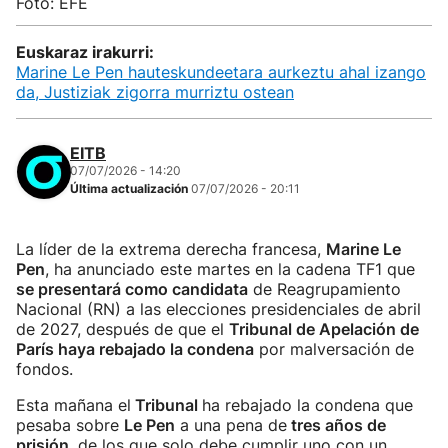
Foto: EFE
Euskaraz irakurri:
Marine Le Pen hauteskundeetara aurkeztu ahal izango
da, Justiziak zigorra murriztu ostean
EITB
07/07/2026 - 14:20
Última actualización
07/07/2026 - 20:11
La líder de la extrema derecha francesa,
Marine Le
Pen
, ha anunciado este martes en la cadena TF1 que
se presentará como candidata
de Reagrupamiento
Nacional (RN) a las elecciones presidenciales de abril
de 2027, después de que el
Tribunal de Apelación de
París haya rebajado la condena
por malversación de
fondos.
Esta mañana el
Tribunal
ha rebajado la condena que
pesaba sobre
Le Pen
a una pena de
tres años de
prisión
, de los que solo debe cumplir uno con un