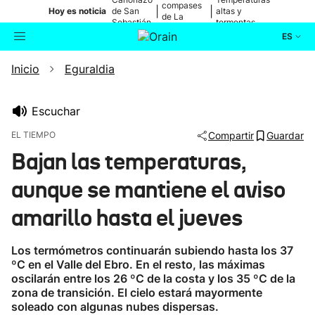
compases
|
|
Hoy es noticia
de San
altas y
de La
Sebastián
tormentas
Blanca
ES
Inicio
Eguraldia
Actualidad
Buscador
Política
Escuchar
EL TIEMPO
Compartir
Guardar
Cultura
Bajan las temperaturas,
aunque se mantiene el aviso
Ikusmiran
amarillo hasta el jueves
Eguraldia
Los termómetros continuarán subiendo hasta los 37
ºC en el Valle del Ebro. En el resto, las máximas
oscilarán entre los 26 ºC de la costa y los 35 ºC de la
zona de transición. El cielo estará mayormente
soleado con algunas nubes dispersas.