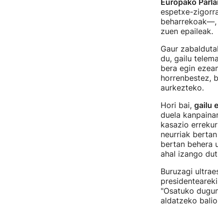
Europako Parla
espetxe-zigorra
beharrekoak—, 
zuen epaileak.
Gaur zabaldutak
du, gailu telem
bera egin ezean
horrenbestez, b
aurkezteko.
Hori bai,
gailu 
duela kanpainar
kasazio errekur
neurriak bertan
bertan behera u
ahal izango dut
Buruzagi ultrae
presidenteareki
"Osatuko dugun 
aldatzeko balio