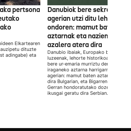
aka pertsona
Danubiok bere sekretuak
Ceutako
agerian utzi ditu lehortear
tako
ondoren: mamut baten
aztarnak eta nazien ontzia
ideen Elkartearen
azalera atera dira
auzipetu dituzte
Danubio ibaiak, Europako bigarren
st adingabe) eta
luzeenak, lehorte historikoa bizi du, e
bere ur-emaria murriztu denez,
iraganeko aztarna harrigarriak utzi di
agerian: mamut baten aztarnak azald
dira Bulgarian, eta Bigarren Mundu
Gerran hondoratutako dozenaka ontz
ikusgai geratu dira Serbian.