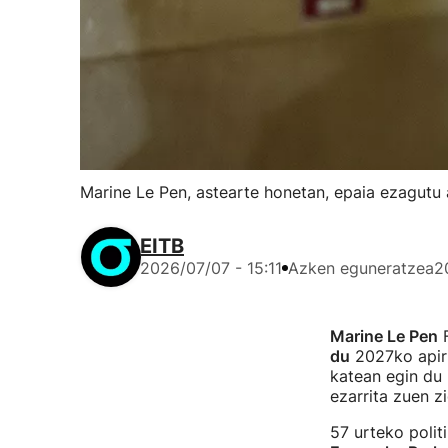
Marine Le Pen, astearte honetan, epaia ezagutu 
EITB
2026/07/07 - 15:11
Azken eguneratzea
2
Marine Le Pen
F
du
2027ko apiri
katean egin du 
ezarrita zuen z
57 urteko polit