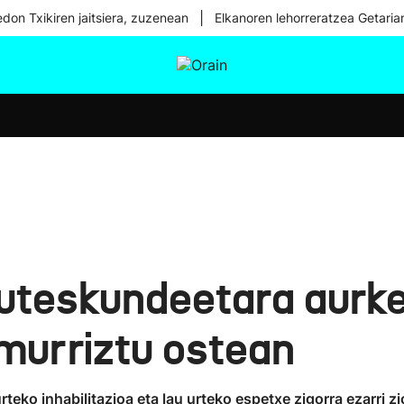
|
don Txikiren jaitsiera, zuzenean
Elkanoren lehorreratzea Getaria
tura
Ikusmiran
Egural
Osasuna
Teknologia
uteskundeetara aurke
 murriztu ostean
eko inhabilitazioa eta lau urteko espetxe zigorra ezarri zio