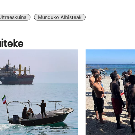
Ultraeskuina
Munduko Albisteak
aiteke