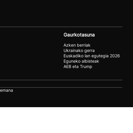
Gaurkotasuna
Azken berriak
Ukrainako gerra
Euskadiko lan egutegia 2026
Eguneko albisteak
AEB eta Trump
remana