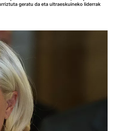
urriztuta geratu da eta ultraeskuineko liderrak