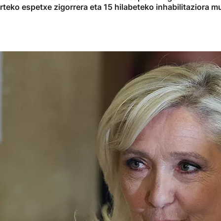
urteko espetxe zigorrera eta 15 hilabeteko inhabilitaziora m