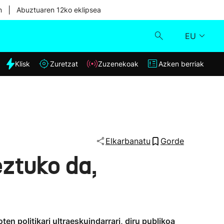
|
n
Abuztuaren 12ko eklipsea
EU
dia
Klisk
Zuretzat
Zuzenekoak
Azken berriak
Klisk
Zuzenekoak
Zuretzat
Elkarbanatu
Gorde
ztuko da,
Azken berriak
ten politikari ultraeskuindarrari, diru publikoa