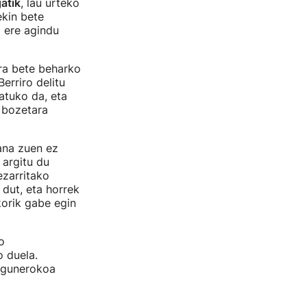
atik
, lau urteko
ekin bete
 ere agindu
ra bete beharko
erriro delitu
atuko da, eta
n bozetara
ana zuen ez
 argitu du
ezarritako
 dut, eta horrek
korik gabe egin
o
o duela.
 egunerokoa