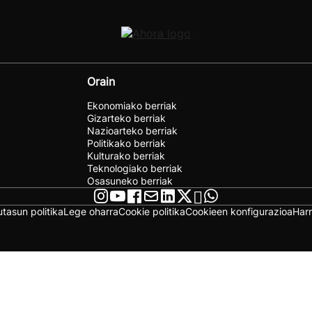
Orain
Ekonomiako berriak
Gizarteko berriak
Nazioarteko berriak
Politikako berriak
Kulturako berriak
Teknologiako berriak
Osasuneko berriak
utasun politika
Lege oharra
Cookie politika
Cookieen konfigurazioa
Har