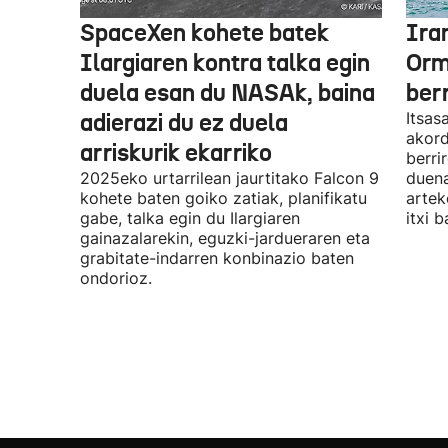
SpaceXen kohete batek
Ira
Ilargiaren kontra talka egin
Orm
duela esan du NASAk, baina
ber
adierazi du ez duela
Itsas
akord
arriskurik ekarriko
berri
2025eko urtarrilean jaurtitako Falcon 9
duena
kohete baten goiko zatiak, planifikatu
artek
gabe, talka egin du Ilargiaren
itxi b
gainazalarekin, eguzki-jardueraren eta
grabitate-indarren konbinazio baten
ondorioz.