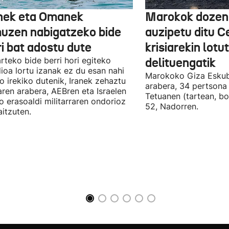
nek eta Omanek
Marokok dozen
uzen nabigatzeko bide
auzipetu ditu 
ri bat adostu dute
krisiarekin lotu
arteko bide berri hori egiteko
delituengatik
ioa lortu izanak ez du esan nahi
Marokoko Giza Eskub
ro irekiko dutenik, Iranek zehaztu
arabera, 34 pertsona 
ren arabera, AEBren eta Israelen
Tetuanen (tartean, bo
o erasoaldi militarraren ondorioz
52, Nadorren.
aitzuten.