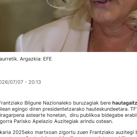
aurretik. Argazkia: EFE
026/07/07 - 20:13
rantziako Bilgune Nazionaleko buruzagiak bere
hautagait
lean egingo diren presidentetzarako hauteskundeetara. TF1
iragarpena astearte honetan, diru publikoa bidegabe erabi
igorra Parisko Apelazio Auzitegiak arindu ostean.
ikaria 2025eko martxoan zigortu zuen Frantziako auzitegi 