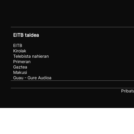
EITB taldea
EITB
Kirolak
Telebista nahieran
Primeran
Gaztea
Makusi
Guau - Gure Audioa
Pribat