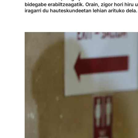
bidegabe erabiltzeagatik. Orain, zigor hori hiru 
iragarri du hauteskundeetan lehian arituko dela.