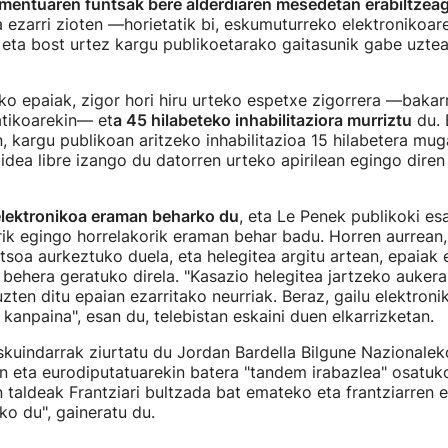
mentuaren funtsak bere alderdiaren mesedetan erabiltzeag
 ezarri zioten —horietatik bi, eskumuturreko elektronikoar
eta bost urtez kargu publikoetarako gaitasunik gabe uztea
o epaiak, zigor hori hiru urteko espetxe zigorrera —bakar
atikoarekin— et
a 45 hilabeteko inhabilitaziora murriztu
du. B
, kargu publikoan aritzeko inhabilitazioa 15 hilabetera mug
idea libre izango du datorren urteko apirilean egingo dire
elektronikoa eraman beharko du
, eta Le Penek publikoki es
ik egingo horrelakorik eraman behar badu. Horren aurrean,
tsoa aurkeztuko duela, eta helegitea argitu artean, epaiak 
 behera geratuko direla. "Kasazio helegitea jartzeko aukera
zten ditu epaian ezarritako neurriak. Beraz, gailu elektroni
 kanpaina", esan du, telebistan eskaini duen elkarrizketan.
skuindarrak ziurtatu du Jordan Bardella Bilgune Nazionalek
n eta eurodiputatuarekin batera "tandem irabazlea" osatuk
taldeak Frantziari bultzada bat emateko eta frantziarren
ko du", gaineratu du.