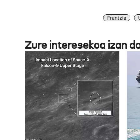
Frantzia
Zure interesekoa izan d