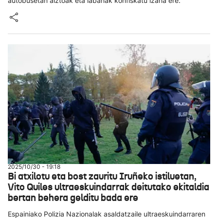
autobusetan aiztoak eta labanak konfiskatu izana ere.
2025/10/30 - 19:18
Bi atxilotu eta bost zauritu Iruñeko istiluetan,
Vito Quiles ultraeskuindarrak deitutako ekitaldia
bertan behera gelditu bada ere
Espainiako Polizia Nazionalak asaldatzaile ultraeskuindarraren