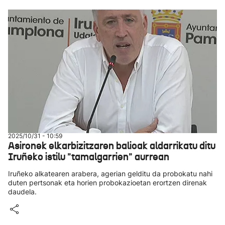
2025/10/31 - 10:59
Asironek elkarbizitzaren balioak aldarrikatu ditu
Iruñeko istilu "tamalgarrien" aurrean
Iruñeko alkatearen arabera, agerian gelditu da probokatu nahi
duten pertsonak eta horien probokazioetan erortzen direnak
daudela.