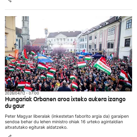
2026/04/12 - 07:00
Hungariak Orbanen aroa ixteko aukera izango
du gaur
Peter Magyar liberalak (inkestetan faborito argia da) garaipen
sendoa behar du lehen ministro ohiak 16 urteko agintaldian
altxatutako egiturak aldatzeko.