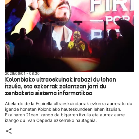
2026/06/01 - 08:30
Kolonbiako ultraeskuinak irabazi du lehen
itzulia, eta ezkerrak zalantzan jarri du
zenbaketa sistema informatikoa
Abelardo de la Espirella ultraeskuindarrak ezkerra aurreratu du
igande honetan Kolonbiako hauteskundeen lehen itzulian.
Ekainaren 21ean izango da bigarren itzulia eta aurrez aurre
izango du Ivan Cepeda ezkerreko hautagaia.