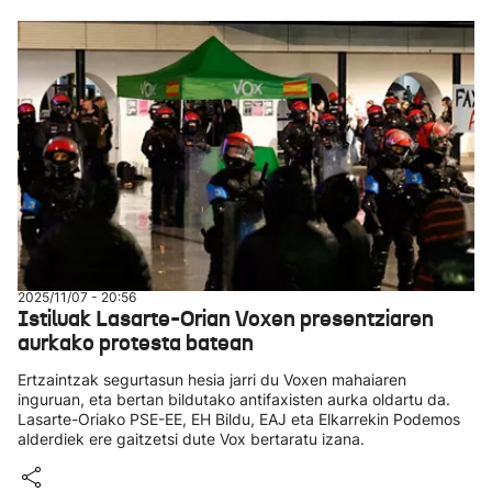
2025/11/07 - 20:56
Istiluak Lasarte-Orian Voxen presentziaren
aurkako protesta batean
Ertzaintzak segurtasun hesia jarri du Voxen mahaiaren
inguruan, eta bertan bildutako antifaxisten aurka oldartu da.
Lasarte-Oriako PSE-EE, EH Bildu, EAJ eta Elkarrekin Podemos
alderdiek ere gaitzetsi dute Vox bertaratu izana.