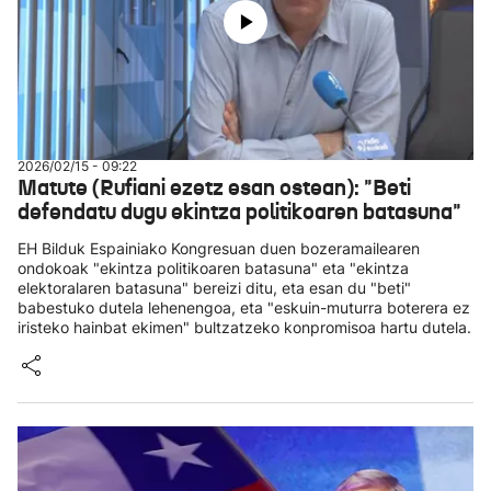
2026/02/15 - 09:22
Matute (Rufiani ezetz esan ostean): "Beti
defendatu dugu ekintza politikoaren batasuna"
EH Bilduk Espainiako Kongresuan duen bozeramailearen
ondokoak "ekintza politikoaren batasuna" eta "ekintza
elektoralaren batasuna" bereizi ditu, eta esan du "beti"
babestuko dutela lehenengoa, eta "eskuin-muturra boterera ez
iristeko hainbat ekimen" bultzatzeko konpromisoa hartu dutela.