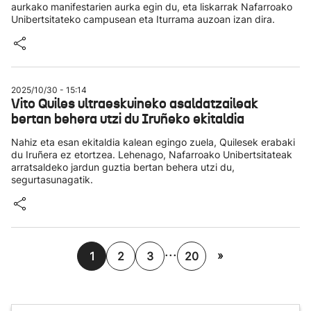
aurkako manifestarien aurka egin du, eta liskarrak Nafarroako
Unibertsitateko campusean eta Iturrama auzoan izan dira.
2025/10/30 - 15:14
Vito Quiles ultraeskuineko asaldatzaileak
bertan behera utzi du Iruñeko ekitaldia
Nahiz eta esan ekitaldia kalean egingo zuela, Quilesek erabaki
du Iruñera ez etortzea. Lehenago, Nafarroako Unibertsitateak
arratsaldeko jardun guztia bertan behera utzi du,
segurtasunagatik.
...
»
1
2
3
20