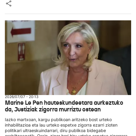
2026/07/07 - 20:13
Marine Le Pen hauteskundeetara aurkeztuko
da, Justiziak zigorra murriztu ostean
Iazko martxoan, kargu publikoan aritzeko bost urteko
inhabilitazioa eta lau urteko espetxe zigorra ezarri zioten
politikari ultraeskuindarrari, diru publikoa bidegabe
erabiltzeagatik. Orain, zigor hori hiru urteko espetxe zigorrera