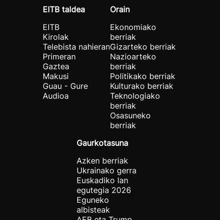
EITB taldea
Orain
EITB
Ekonomiako
Kirolak
berriak
Telebista nahieran
Gizarteko berriak
Primeran
Nazioarteko
Gaztea
berriak
Makusi
Politikako berriak
Guau - Gure
Kulturako berriak
Audioa
Teknologiako
berriak
Osasuneko
berriak
Gaurkotasuna
Azken berriak
Ukrainako gerra
Euskadiko lan
egutegia 2026
Eguneko
albisteak
AEB eta Trump