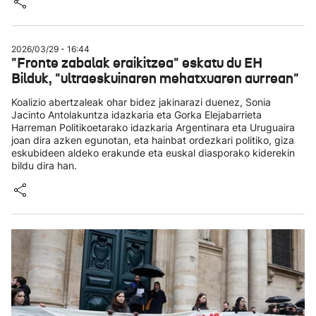
2026/03/29 - 16:44
"Fronte zabalak eraikitzea" eskatu du EH
Bilduk, "ultraeskuinaren mehatxuaren aurrean"
Koalizio abertzaleak ohar bidez jakinarazi duenez, Sonia
Jacinto Antolakuntza idazkaria eta Gorka Elejabarrieta
Harreman Politikoetarako idazkaria Argentinara eta Uruguaira
joan dira azken egunotan, eta hainbat ordezkari politiko, giza
eskubideen aldeko erakunde eta euskal diasporako kiderekin
bildu dira han.