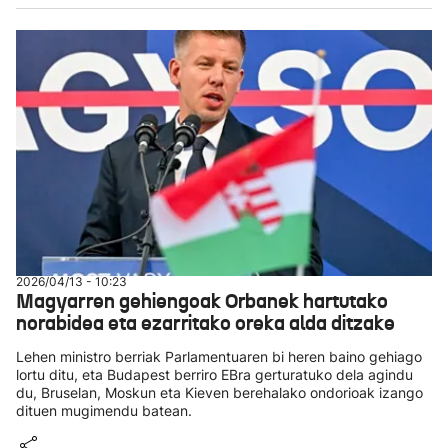
2026/04/13 - 10:23
Magyarren gehiengoak Orbanek hartutako
norabidea eta ezarritako oreka alda ditzake
Lehen ministro berriak Parlamentuaren bi heren baino gehiago
lortu ditu, eta Budapest berriro EBra gerturatuko dela agindu
du, Bruselan, Moskun eta Kieven berehalako ondorioak izango
dituen mugimendu batean.