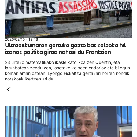
2026/02/15 - 19:48
Ultraeskuinaren gertuko gazte bat kolpeka hil
izanak politika giroa nahasi du Frantzian
23 urteko matematikako ikasle katolikoa zen Quentin, eta
larunbatean zendu zen, jasotako kolpeen ondorioz eta bi egun
koman eman ostean. Lyongo Fiskaltza gertakari horren nondik
norakoak ikertzen ari da.