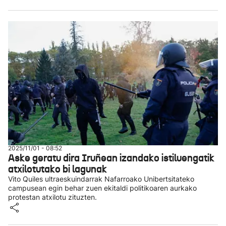
2025/11/01 - 08:52
Aske geratu dira Iruñean izandako istiluengatik
atxilotutako bi lagunak
Vito Quiles ultraeskuindarrak Nafarroako Unibertsitateko
campusean egin behar zuen ekitaldi politikoaren aurkako
protestan atxilotu zituzten.