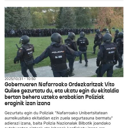
2025/10/31 - 10:50
Gobernuaren Nafarroako Ordezkaritzak Vito
Quiles gezurtatu du, eta ukatu egin du ekitaldia
bertan behera uzteko erabakian Poliziak
eraginik izan izana
Gezurtatu egin du Poliziak "Nafarroako Unibertsitatean
aurreikusitako ekitaldian ezin zuela segurtasuna bermatu"
adierazi izana, baita Polizia Nazionalak Bilbotik joandako