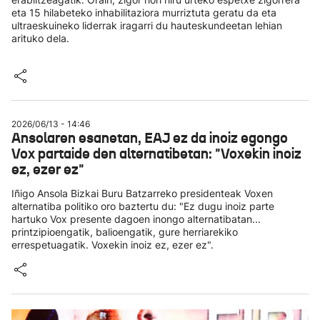
eta 15 hilabeteko inhabilitaziora murriztuta geratu da eta
ultraeskuineko liderrak iragarri du hauteskundeetan lehian
arituko dela.
2026/06/13 - 14:46
Ansolaren esanetan, EAJ ez da inoiz egongo
Vox partaide den alternatibetan: "Voxekin inoiz
ez, ezer ez"
Iñigo Ansola Bizkai Buru Batzarreko presidenteak Voxen
alternatiba politiko oro baztertu du: "Ez dugu inoiz parte
hartuko Vox presente dagoen inongo alternatibatan...
printzipioengatik, balioengatik, gure herriarekiko
errespetuagatik. Voxekin inoiz ez, ezer ez".