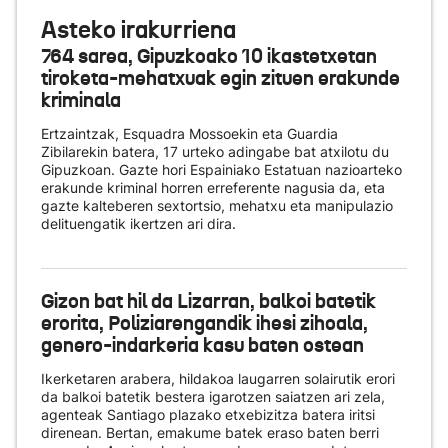
Asteko irakurriena
764 sarea, Gipuzkoako 10 ikastetxetan
tiroketa-mehatxuak egin zituen erakunde
kriminala
Ertzaintzak, Esquadra Mossoekin eta Guardia
Zibilarekin batera, 17 urteko adingabe bat atxilotu du
Gipuzkoan. Gazte hori Espainiako Estatuan nazioarteko
erakunde kriminal horren erreferente nagusia da, eta
gazte kalteberen sextortsio, mehatxu eta manipulazio
delituengatik ikertzen ari dira.
Gizon bat hil da Lizarran, balkoi batetik
erorita, Poliziarengandik ihesi zihoala,
genero-indarkeria kasu baten ostean
Ikerketaren arabera, hildakoa laugarren solairutik erori
da balkoi batetik bestera igarotzen saiatzen ari zela,
agenteak Santiago plazako etxebizitza batera iritsi
direnean. Bertan, emakume batek eraso baten berri