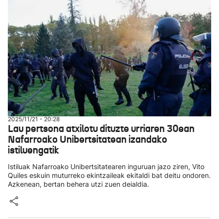
2025/11/21 - 20:28
Lau pertsona atxilotu dituzte urriaren 30ean
Nafarroako Unibertsitatean izandako
istiluengatik
Istiluak Nafarroako Unibertsitatearen inguruan jazo ziren, Vito
Quiles eskuin muturreko ekintzaileak ekitaldi bat deitu ondoren.
Azkenean, bertan behera utzi zuen deialdia.