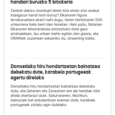
handiari buruzko 5 bitxikeria
Zenbat dakizu munduari lehen bira eman zion euskal
itsasgizon handi horri buruz? Elkanoren figura
lerroburuetara ekarri nahi dugu, haren heriotzaren 500.
urteurrena bete berri den honetan. Hain justu, Getarian
Elkanoren lehorreratzea antzeztuko dute gaur
arratsaldean, lau urtean behin egiten den gisara, eta
ORAINek zuzenean eskainiko du
, streaming bidez.
Donostiako hiru hondartzetan bainatzea
debekatu dute, karabela portugesak
agertu direlako
Donostiako hiru hondartzetan bainatzea debekatu
dute, eta Getarian eta Zarautzen ere ale handiak iritsi
direla ohartarazi dute. Saturraranen, Mutrikun,
bainuzale bat anbulantizan eraman dute, karabela
portugesek ziztatu egin dutelako.