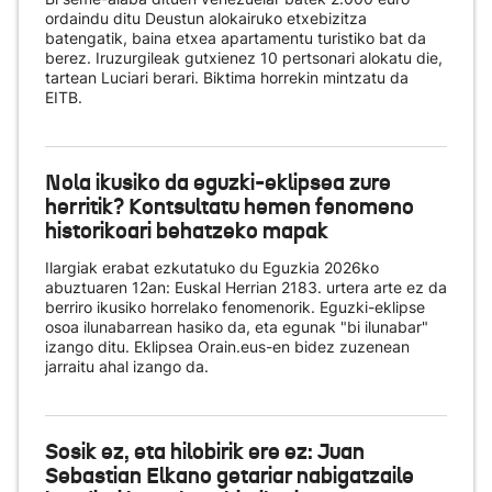
ordaindu ditu Deustun alokairuko etxebizitza
batengatik, baina etxea apartamentu turistiko bat da
berez. Iruzurgileak gutxienez 10 pertsonari alokatu die,
tartean Luciari berari. Biktima horrekin mintzatu da
EITB.
Nola ikusiko da eguzki-eklipsea zure
herritik? Kontsultatu hemen fenomeno
historikoari behatzeko mapak
Ilargiak erabat ezkutatuko du Eguzkia 2026ko
abuztuaren 12an: Euskal Herrian 2183. urtera arte ez da
berriro ikusiko horrelako fenomenorik. Eguzki-eklipse
osoa ilunabarrean hasiko da, eta egunak "bi ilunabar"
izango ditu. Eklipsea Orain.eus-en bidez zuzenean
jarraitu ahal izango da.
Sosik ez, eta hilobirik ere ez: Juan
Sebastian Elkano getariar nabigatzaile