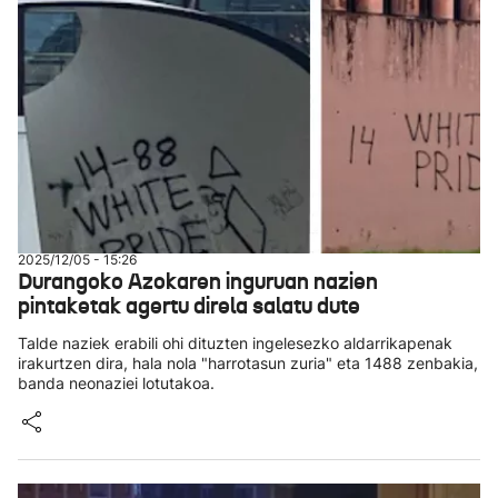
2025/12/05 - 15:26
Durangoko Azokaren inguruan nazien
pintaketak agertu direla salatu dute
Talde naziek erabili ohi dituzten ingelesezko aldarrikapenak
irakurtzen dira, hala nola "harrotasun zuria" eta 1488 zenbakia,
banda neonaziei lotutakoa.