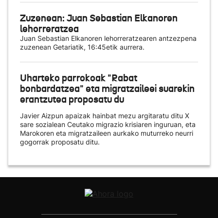
Zuzenean: Juan Sebastian Elkanoren
lehorreratzea
Juan Sebastian Elkanoren lehorreratzearen antzezpena
zuzenean Getariatik, 16:45etik aurrera.
Uharteko parrokoak "Rabat
bonbardatzea" eta migratzaileei suarekin
erantzutea proposatu du
Javier Aizpun apaizak hainbat mezu argitaratu ditu X
sare sozialean Ceutako migrazio krisiaren inguruan, eta
Marokoren eta migratzaileen aurkako muturreko neurri
gogorrak proposatu ditu.