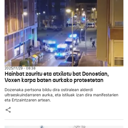
2025/11/29 - 08:38
Hainbat zauritu eta atxilotu bat Donostian,
Voxen karpa baten aurkako protestetan
Dozenaka pertsona bildu dira ostiralean alderdi
ultraeskuindarraren aurka, eta istiluak izan dira manifestarien
eta Ertzaintzaren artean.