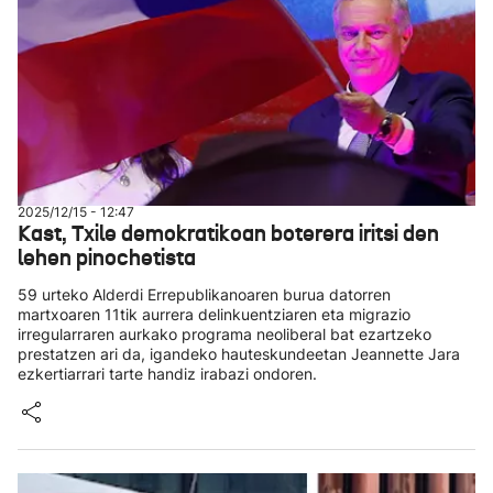
2025/12/15 - 12:47
Kast, Txile demokratikoan boterera iritsi den
lehen pinochetista
59 urteko Alderdi Errepublikanoaren burua datorren
martxoaren 11tik aurrera delinkuentziaren eta migrazio
irregularraren aurkako programa neoliberal bat ezartzeko
prestatzen ari da, igandeko hauteskundeetan Jeannette Jara
ezkertiarrari tarte handiz irabazi ondoren.