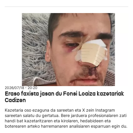
2026/07/18 - 20:20
Eraso faxista jasan du Fonsi Loaiza kazetariak
Cadizen
Kazetaria oso ezaguna da sareetan eta X zein Instagram
sareetan salatu du gertatua. Bere jarduera profesionalaren zati
handi bat kazetaritzaren eta kirolaren, hedabideen eta
boterearen arteko harremanaren analisiaren esparruan egin du.