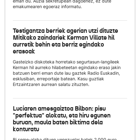
eman du. Auzia sekretupean dagoenez, ez dute
emakumearen egoeraz informatu.
Testigantza berriek agerian utzi dituzte
Mitikako zaindariek Kerman Villate hil
aurretik behin eta berriz egindako
erasoak
Gasteizko diskoteka horretako segurtasun-langileek
Kerman hil aurreko hilabeteetan egindako eraso jakin
batzuen berri eman dute lau gaztek Radio Euskadin,
esklusiban, erreportaje batean. Kasu guztiak
Ertzaintzaren aurrean salatu zituzten.
Luciaren amesgaiztoa Bilbon: pisu
"perfektua" alokatu, eta hiru egunen
buruan, maula baten biktima dela
konturatu
Bi seme-alaba dituen venezuelar batek 2.000 euro