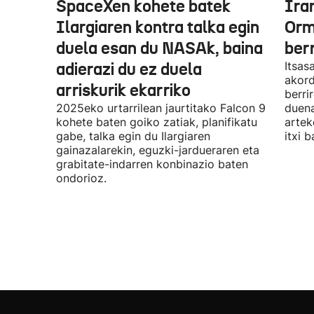
SpaceXen kohete batek
Ira
Ilargiaren kontra talka egin
Orm
duela esan du NASAk, baina
ber
adierazi du ez duela
Itsas
akord
arriskurik ekarriko
berri
2025eko urtarrilean jaurtitako Falcon 9
duena
kohete baten goiko zatiak, planifikatu
artek
gabe, talka egin du Ilargiaren
itxi b
gainazalarekin, eguzki-jardueraren eta
grabitate-indarren konbinazio baten
ondorioz.