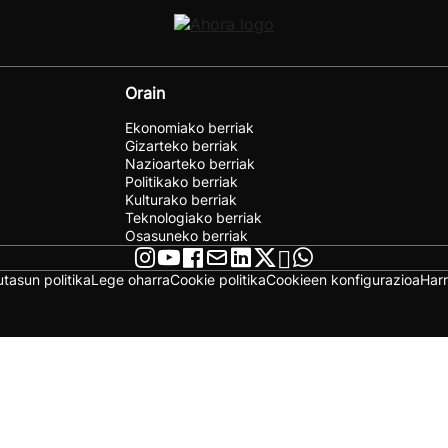
Orain
Ekonomiako berriak
Gizarteko berriak
Nazioarteko berriak
Politikako berriak
Kulturako berriak
Teknologiako berriak
Osasuneko berriak
utasun politika
Lege oharra
Cookie politika
Cookieen konfigurazioa
Har