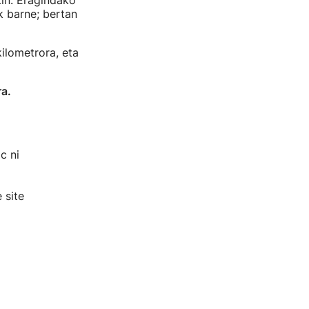
kin. Eragindako
k barne; bertan
ilometrora, eta
a.
c ni
 site