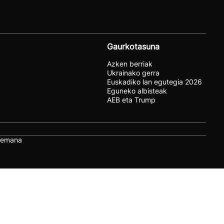
Gaurkotasuna
Azken berriak
Ukrainako gerra
Euskadiko lan egutegia 2026
Eguneko albisteak
AEB eta Trump
remana