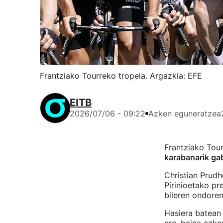
Frantziako Tourreko tropela. Argazkia: EFE
EITB
2026/07/06 - 09:22
Azken eguneratzea
Frantziako Tour
karabanarik g
Christian Prud
Pirinioetako pr
bileren ondoren
Hasiera batean 