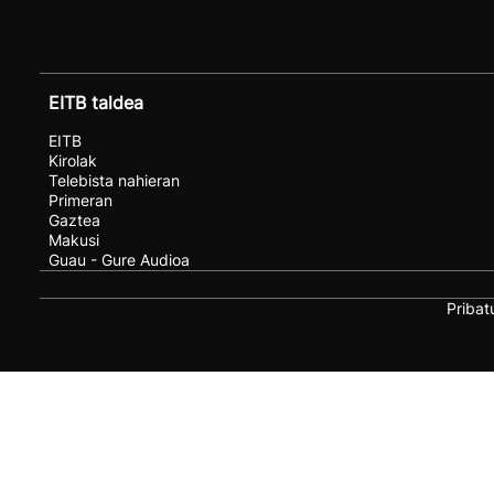
EITB taldea
EITB
Kirolak
Telebista nahieran
Primeran
Gaztea
Makusi
Guau - Gure Audioa
Pribat