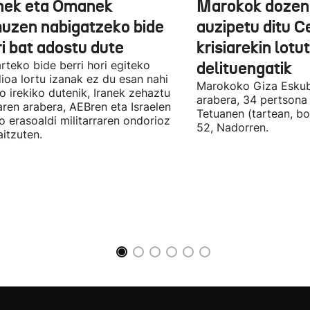
nek eta Omanek
Marokok dozen
uzen nabigatzeko bide
auzipetu ditu 
ri bat adostu dute
krisiarekin lotu
arteko bide berri hori egiteko
delituengatik
ioa lortu izanak ez du esan nahi
Marokoko Giza Eskub
ro irekiko dutenik, Iranek zehaztu
arabera, 34 pertsona 
ren arabera, AEBren eta Israelen
Tetuanen (tartean, bo
o erasoaldi militarraren ondorioz
52, Nadorren.
aitzuten.