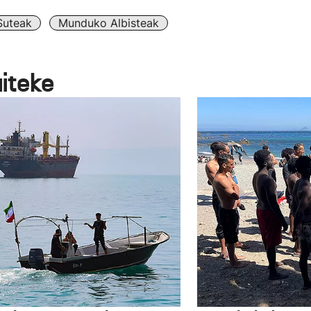
Suteak
Munduko Albisteak
aiteke