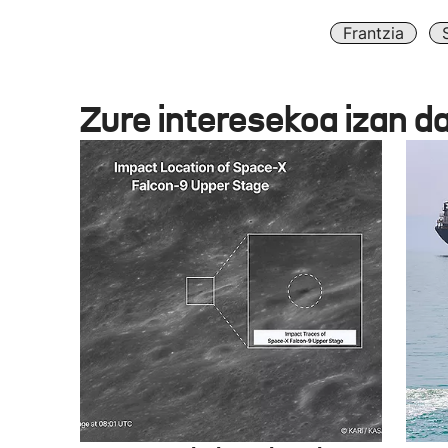
Frantzia
Zure interesekoa izan d