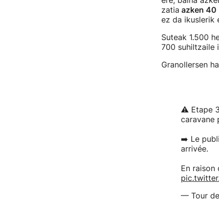
ere, baina azke
zatia
azken 40 
ez da ikuslerik
Suteak 1.500 he
700 suhiltzaile 
Granollersen ha
⚠️ Etape 3
caravane pu
➡️ Le publ
arrivée.
En raison 
pic.twitt
— Tour de