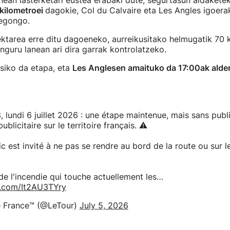
nean lasterketari eustea erabaki dute, segurtasun aldakete
kilometroei
dagokie, Col du Calvaire eta Les Angles igoera
 egongo.
ktarea erre ditu dagoeneko, aurreikusitako helmugatik 70 k
inguru lanean ari dira garrak kontrolatzeko.
siko da etapa, eta
Les Anglesen amaituko da 17:00ak alder
, lundi 6 juillet 2026 : une étape maintenue, mais sans publi
blicitaire sur le territoire français. ⚠️
ic est invité à ne pas se rendre au bord de la route ou sur le
de l'incendie qui touche actuellement les…
er.com/It2AU3TYry
 France™ (@LeTour)
July 5, 2026