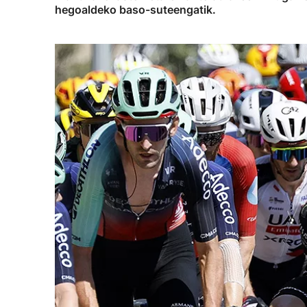
hegoaldeko baso-suteengatik.