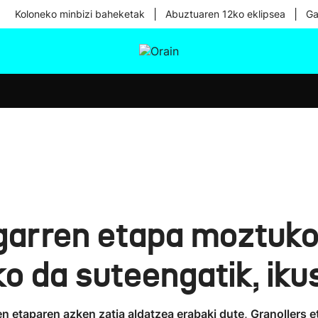
|
|
Koloneko minbizi baheketak
Abuztuaren 12ko eklipsea
Ga
tura
Ikusmiran
Egural
Osasuna
Teknologia
ugarren etapa moztuko
 da suteengatik, iku
en etaparen azken zatia aldatzea erabaki dute, Granollers e