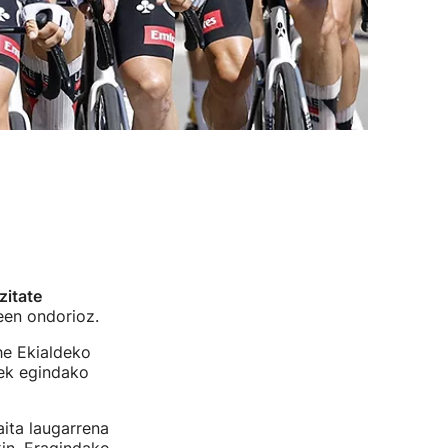
zitate
teen ondorioz.
he Ekialdeko
dek egindako
ita laugarrena