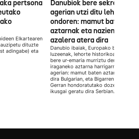
aka pertsona
Danubiok bere sekretuak
Ceutako
agerian utzi ditu lehortear
tako
ondoren: mamut baten
aztarnak eta nazien ontzia
ideen Elkartearen
azalera atera dira
auzipetu dituzte
Danubio ibaiak, Europako bigarren
st adingabe) eta
luzeenak, lehorte historikoa bizi du, e
bere ur-emaria murriztu denez,
iraganeko aztarna harrigarriak utzi di
agerian: mamut baten aztarnak azald
dira Bulgarian, eta Bigarren Mundu
Gerran hondoratutako dozenaka ontz
ikusgai geratu dira Serbian.