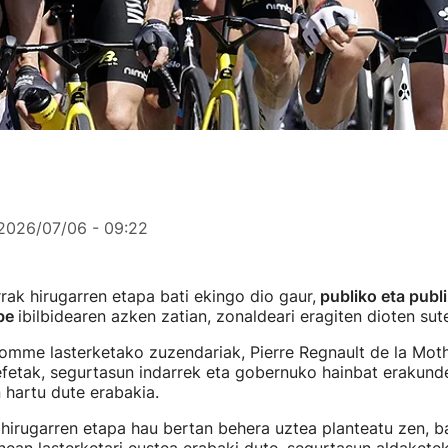
2026/07/06 - 09:22
rak hirugarren etapa bati ekingo dio gaur,
publiko eta publi
abe
ibilbidearen azken zatian, zonaldeari eragiten dioten su
homme lasterketako zuzendariak, Pierre Regnault de la Mot
efetak, segurtasun indarrek eta gobernuko hainbat erakun
 hartu dute erabakia.
hirugarren etapa hau bertan behera uztea planteatu zen, ba