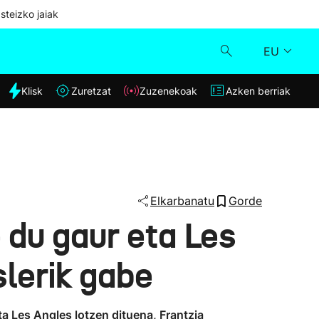
steizko jaiak
EU
dia
Klisk
Zuretzat
Zuzenekoak
Azken berriak
Klisk
Zuzenekoak
Zuretzat
Elkarbanatu
Gorde
 du gaur eta Les
Azken berriak
slerik gabe
ta Les Angles lotzen dituena, Frantzia