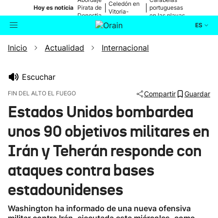
Celedón en
|
|
Hoy es noticia
Pirata de
portuguesas
Vitoria-
Donostia
en las playas
Gasteiz
ES
Inicio
Actualidad
Internacional
Actualidad
Buscador
Política
Escuchar
FIN DEL ALTO EL FUEGO
Compartir
Guardar
Cultura
Estados Unidos bombardea
unos 90 objetivos militares en
Ikusmiran
Irán y Teherán responde con
Eguraldia
ataques contra bases
estadounidenses
Washington ha informado de una nueva ofensiva