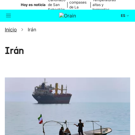
compases
|
|
Hoy es noticia
de San
altas y
de La
Sebastián
tormentas
Blanca
ES
Inicio
Irán
Actualidad
Buscador
Política
Irán
Cultura
Ikusmiran
Eguraldia