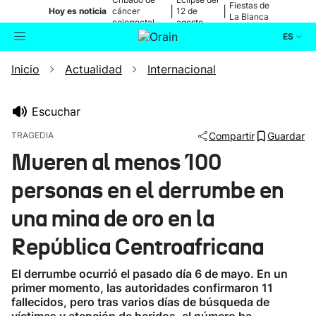
Fiestas de
|
|
Hoy es noticia
cáncer
12 de
La Blanca
colorrectal
agosto
ES
Inicio
Actualidad
Internacional
Actualidad
Buscador
Política
Escuchar
TRAGEDIA
Compartir
Guardar
Cultura
Mueren al menos 100
personas en el derrumbe en
Ikusmiran
una mina de oro en la
Eguraldia
República Centroafricana
El derrumbe ocurrió el pasado día 6 de mayo. En un
primer momento, las autoridades confirmaron 11
fallecidos, pero tras varios días de búsqueda de