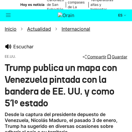
compases
|
|
Hoy es noticia
de San
altas y
de La
Sebastián
tormentas
Blanca
ES
Inicio
Actualidad
Internacional
Actualidad
Buscador
Política
Escuchar
EE.UU.
Compartir
Guardar
Cultura
Trump publica un mapa con
Venezuela pintada con la
Ikusmiran
bandera de EE. UU. y como
Eguraldia
51º estado
Desde la captura del presidente depuesto de
Venezuela, Nicolás Maduro, el pasado 3 de enero,
Trump ha sugerido en diversas ocasiones sobre