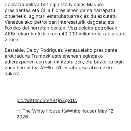
operazio militar bat egin eta Nicolas Maduro
presidentea eta Cilia Flores lehen dama harrapatu
zituenetik, agintari estatubatuarrak ez du ezkutatu
Venezuelako petrolioan interesaturik dagoela; eta
Foxeko dei horretan bertan, Veznuelako petrolioak
AEBri ekarriko lizkiokeen 40.000 milioi dolarrak aipatu
zituen.
Bestalde, Delcy Rodriguez Venezuelako presidente
arduraduna Trumpek astelehenean egindako
adierazpenen aurrean mintzatu zen, eta baztertu egin
zuen herrialdea AEBko 51. estatu gisa atxikitzeko
aukera.
pic.twitter.com/IBzjpZgXUc
— The White House (@WhiteHouse)
May 12,
2026