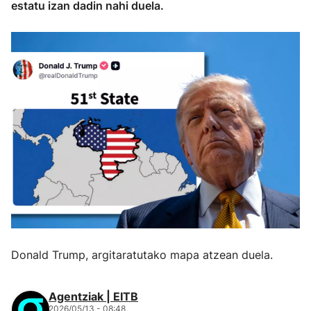
estatu izan dadin nahi duela.
Donald Trump, argitaratutako mapa atzean duela.
Agentziak | EITB
2026/05/13 - 08:48