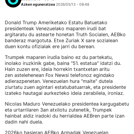
Azken eguneratzea
2026/05/13 - 08:48
Donald Trump Ameriketako Estatu Batuetako
presidenteak Venezuelako maparen irudi bat
argitaratu du astearte honetan Truth Socialen, AEBko
banderaz margotuta. Etxe Zuriak X sare sozialean
duen kontu ofizialak ere jarri du berean.
Trumpek maparen irudia baino ez du partekatu,
inolako iruzkinik gabe, baina "51. estatua" idatzi du.
Hain zuzen ere, ideia horrekin txantxetan aritu
zen astelehenean Fox Newsi telefonoz egindako
adierazpenetan. Venezuelan hura "maite" dutela
ziurtatu zuen agintari estatubatuarrak, eta presidente
izateko hautagai aurkezteko ideia zerabilela, ironiaz.
Nicolas Maduro Venezuelako presidentea kargugabetu
eta urtarrilaren 3an atxilotu zutenetik, Trumpek
hainbat aldiz iradoki du herrialdea AEBren parte izan
dadin nahi duela.
2026ko hasieran AEBko Armadak Venezuelan