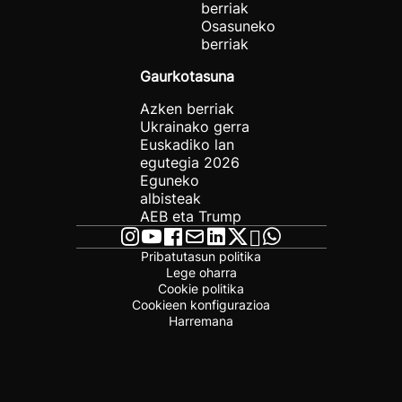
berriak
Osasuneko
berriak
Gaurkotasuna
Azken berriak
Ukrainako gerra
Euskadiko lan
egutegia 2026
Eguneko
albisteak
AEB eta Trump
Pribatutasun politika
Lege oharra
Cookie politika
Cookieen konfigurazioa
Harremana