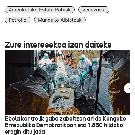
Ameriketako Estatu Batuak
Venezuela
Petrolio
Munduko Albisteak
Zure interesekoa izan daiteke
Ebola kontrolik gabe zabaltzen ari da Kongoko
Errepublika Demokratikoan eta 1.850 hildako
eragin ditu jada