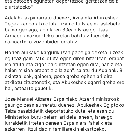
eta datozen egunetan deportazioa gertatzen dela
ziurtatzeko".
Adalahk azpimarratu duenez, Avila eta Abukeshek
"legez kanpo atxilotuta" izan ditu Israelek astebete
baino gehiago, apirilaren 30ean Israelgo Itsas
Armadak nazioarteko uretan bahitu zituenetik,
nazioarteko zuzenbidea urratuz.
Horien aurkako kargurik izan gabe galdeketa luzeak
egiteaz gain, "atxilotuta egon diren bitartean, erabat
isolatuta eta zigor baldintzetan egon dira, nahiz eta
haien misioa erabat zibila zen", salatu du Adalahk. Bi
ekintzaileak, gainera, gose greba egiten ari dira
atxilotu zituztenetik, eta Abukeshek egarri greba ere
bai, astearte gauetik.
Jose Manuel Albares Espainiako Atzerri ministroak
gaur goizean aurreratu duenez, Abukeshek Egiptoko
Taba pasabidetik deportatuko dute, eta esan du
Ministerioa buru-belarri ari dela lanean, Israelgo
lurraldetik irteten denean Espainiara "ahalik eta
azkarren" itzul dadin familiarekin elkartzeko.