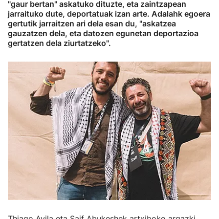
"gaur bertan" askatuko dituzte, eta zaintzapean
jarraituko dute, deportatuak izan arte. Adalahk egoera
gertutik jarraitzen ari dela esan du, "askatzea
gauzatzen dela, eta datozen egunetan deportazioa
gertatzen dela ziurtatzeko".
Thiago Avila eta Saif Abukeshek artxiboko argazki