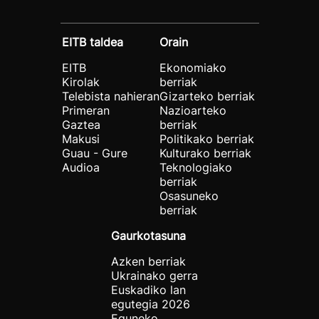
EITB taldea
Orain
EITB
Ekonomiako
Kirolak
berriak
Telebista nahieran
Gizarteko berriak
Primeran
Nazioarteko
Gaztea
berriak
Makusi
Politikako berriak
Guau - Gure
Kulturako berriak
Audioa
Teknologiako
berriak
Osasuneko
berriak
Gaurkotasuna
Azken berriak
Ukrainako gerra
Euskadiko lan
egutegia 2026
Eguneko