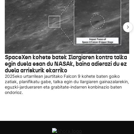
SpaceXen kohete batek Ilargiaren kontra talka
egin duela esan du NASAk, baina adierazi du ez
duela arriskurik ekarriko
2025eko urtarrilean jaurtitako Falcon 9 kohete baten goiko
zatiak, planifikatu gabe, talka egin du Ilargiaren gainazalarekin,
eguzki-jardueraren eta grabitate-indarren konbinazio baten
ondorioz.