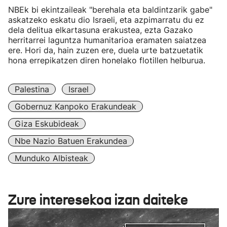
NBEk bi ekintzaileak "berehala eta baldintzarik gabe"
askatzeko eskatu dio Israeli, eta azpimarratu du ez
dela delitua elkartasuna erakustea, ezta Gazako
herritarrei laguntza humanitarioa eramaten saiatzea
ere. Hori da, hain zuzen ere, duela urte batzuetatik
hona errepikatzen diren honelako flotillen helburua.
Palestina
Israel
Gobernuz Kanpoko Erakundeak
Giza Eskubideak
Nbe Nazio Batuen Erakundea
Munduko Albisteak
Zure interesekoa izan daiteke