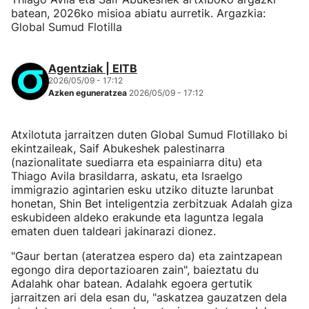
batean, 2026ko misioa abiatu aurretik. Argazkia:
Global Sumud Flotilla
Agentziak | EITB
2026/05/09 - 17:12
Azken eguneratzea
2026/05/09 - 17:12
Atxilotuta jarraitzen duten Global Sumud Flotillako bi
ekintzaileak, Saif Abukeshek palestinarra
(nazionalitate suediarra eta espainiarra ditu) eta
Thiago Avila brasildarra, askatu, eta Israelgo
immigrazio agintarien esku utziko dituzte larunbat
honetan, Shin Bet inteligentzia zerbitzuak Adalah giza
eskubideen aldeko erakunde eta laguntza legala
ematen duen taldeari jakinarazi dionez.
"Gaur bertan (ateratzea espero da) eta zaintzapean
egongo dira deportazioaren zain", baieztatu du
Adalahk ohar batean. Adalahk egoera gertutik
jarraitzen ari dela esan du, "askatzea gauzatzen dela