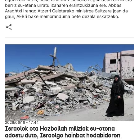
berriz su-etena urratu izanaren erantzukizuna ere. Abbas
Araghtxi Irango Atzerri Gaietarako ministroa Suitzara joan da
gaur, AEBri bake memoranduma bete dezala eskatzeko.
2026/06/19 - 17:44
Israelek eta Hezbollah miliziak su-etena
adostu dute, Israelgo hainbat hedabideren