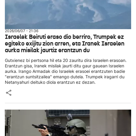
2026/06/07 - 21:36
Israelek Beiruti eraso dio berriro, Trumpek ez
egiteko exijitu zion arren, eta Iranek Israelen
aurka misilak jaurtiz erantzun du
Gutxienez bi pertsona hil eta 20 zauritu dira Israelen erasoan.
Erantzun gisa, Iranek misilak jaurti ditu gaur gauean Israelen
aurka. Irango Armadak dio Israelek erasoei erantzuten badie
"erantzun suntsitzailea" emango dutela. Trumpek iragarri du
Netanyahuri deituko diola erantzun ez dezan.