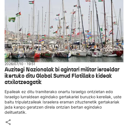
2026/07/10 - 19:51
Auzitegi Nazionalak bi agintari militar israeldar
ikertuko ditu Global Sumud Flotillako kideak
atxilotzeagatik
Epaileak ez ditu tramiterako onartu Israelgo ontzietan edo
Israelgo lurraldean egindako gertakariei buruzko kereilak, uste
baitu tripulatzaileak Israelera eraman zituztenetik gertakariak
jada kanpo geratzen direla ontzian bertan egindako
delituetatik.