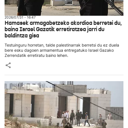
2026/07/31 - 16:47
Hamasek armagabetzeko akordioa berretsi du,
baina Israel Gazatik erretiratzea jarri du
baldintza gisa
Testuinguru horretan, talde palestinarrak berretsi du ez duela
bere esku dagoen armamentua entregatuko Israel Gazako
Zerrendatik erretiratu baino lehen.