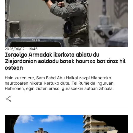
2026/06/07 - 19:46
Israelgo Armadak ikerketa abiatu du
Zisjordanian soldadu batek haurtxo bat tiroz hil
ostean
Hain zuzen ere, Sam Fahd Abu Haikal zazpi hilabeteko
haurtxoaren hilketa ikertuko dute. Tel Rumeida inguruan,
Hebronen, egin zioten eraso, gurasoekin autoan zihoala.