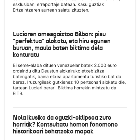
esklusiban, erreportaje batean. Kasu guztiak
Ertzaintzaren aurrean salatu zituzten.
Luciaren amesgaiztoa Bilbon: pisu
"perfektua" alokatu, eta hiru egunen
buruan, maula baten biktima dela
konturatu
Bi seme-alaba dituen venezuelar batek 2.000 euro
ordaindu ditu Deustun alokairuko etxebizitza
batengatik, baina etxea apartamentu turistiko bat da
berez. Iruzurgileak gutxienez 10 pertsonari alokatu die,
tartean Luciari berari. Biktima horrekin mintzatu da
EITB.
Nola ikusiko da eguzki-eklipsea zure
herritik? Kontsultatu hemen fenomeno
historikoari behatzeko mapak