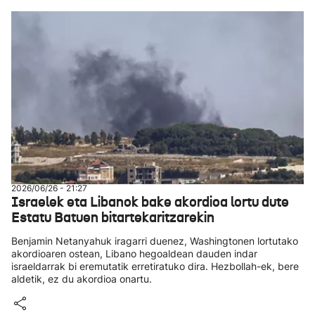
2026/06/26 - 21:27
Israelek eta Libanok bake akordioa lortu dute
Estatu Batuen bitartekaritzarekin
Benjamin Netanyahuk iragarri duenez, Washingtonen lortutako
akordioaren ostean, Libano hegoaldean dauden indar
israeldarrak bi eremutatik erretiratuko dira. Hezbollah-ek, bere
aldetik, ez du akordioa onartu.