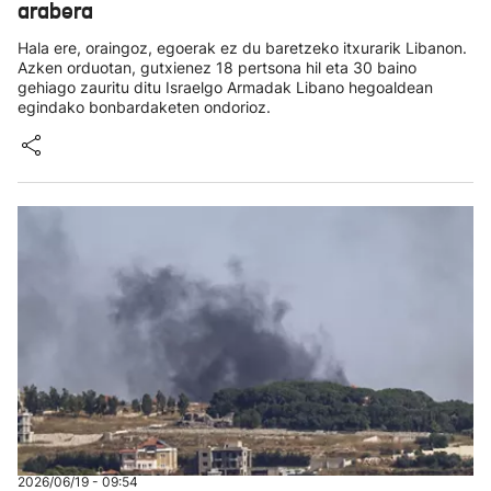
arabera
Hala ere, oraingoz, egoerak ez du baretzeko itxurarik Libanon.
Azken orduotan, gutxienez 18 pertsona hil eta 30 baino
gehiago zauritu ditu Israelgo Armadak Libano hegoaldean
egindako bonbardaketen ondorioz.
2026/06/19 - 09:54