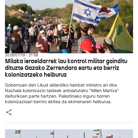
2026/07/19 - 21:58
Milaka israeldarrek lau kontrol militar gainditu
dituzte Gazako Zerrendara sartu eta berriz
kolonizatzeko helburuz
Gobernuan den Likud alderdiko hainbat ministro ari dira
Nazhala kolonizazio taldeak antolatutako "Milen Martxa"
deiturikoan parte hartzen. Palestinako inguru horren
kolonizazioari berriro ekitea da ekimenaren helburua.