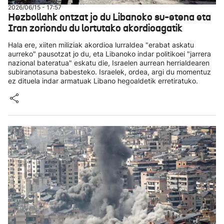
2026/06/15 - 17:57
Hezbollahk ontzat jo du Libanoko su-etena eta
Iran zoriondu du lortutako akordioagatik
Hala ere, xiiten miliziak akordioa lurraldea "erabat askatu
aurreko" pausotzat jo du, eta Libanoko indar politikoei "jarrera
nazional bateratua" eskatu die, Israelen aurrean herrialdearen
subiranotasuna babesteko. Israelek, ordea, argi du momentuz
ez dituela indar armatuak Libano hegoaldetik erretiratuko.