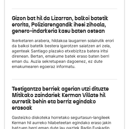
Gizon bat hil da Lizarran, balkoi batetik
erorita, Poliziarengandik ihesi zihoala,
genero-indarkeria kasu baten ostean
Ikerketaren arabera, hildakoa laugarren solairutik erori
da balkoi batetik bestera igarotzen saiatzen ari zela,
agenteak Santiago plazako etxebizitza batera iritsi
direnean. Bertan, emakume batek eraso baten berri
eman du. Auzia sekretupean dagoenez, ez dute
emakumearen egoeraz informatu.
Testigantza berriek agerian utzi dituzte
Mitikako zaindariek Kerman Villate hil
aurretik behin eta berriz egindako
erasoak
Gasteizko diskoteka horretako segurtasun-langileek
Kerman hil aurreko hilabeteetan egindako eraso jakin
batzuen berri eman dute lau gaztek Radio Euskadin,