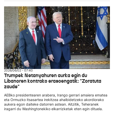
2026/06/02 - 07:40
Trumpek Netanyahuren aurka egin du
Libanoren kontrako erasoengatik: "Zoratuta
zaude"
AEBko presidentearen arabera, Irango gerrari amaiera ematea
eta Ormuzko itsasartea irekitzea ahalbidetzeko akordiorako
aukera egon daiteke datorren astean. Aitzitik, Teheranek
iragarri du Washingtonekiko elkarrizketak eten egin dituela.