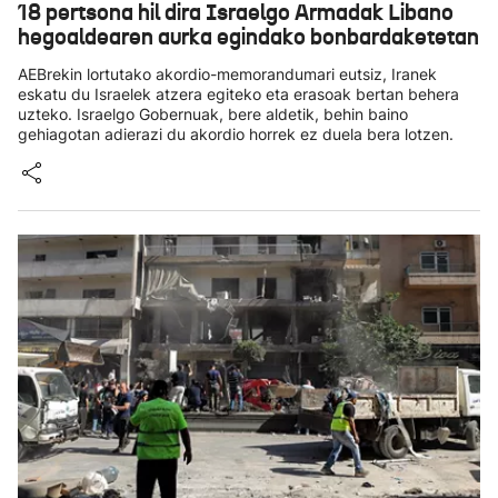
18 pertsona hil dira Israelgo Armadak Libano
hegoaldearen aurka egindako bonbardaketetan
AEBrekin lortutako akordio-memorandumari eutsiz, Iranek
eskatu du Israelek atzera egiteko eta erasoak bertan behera
uzteko. Israelgo Gobernuak, bere aldetik, behin baino
gehiagotan adierazi du akordio horrek ez duela bera lotzen.