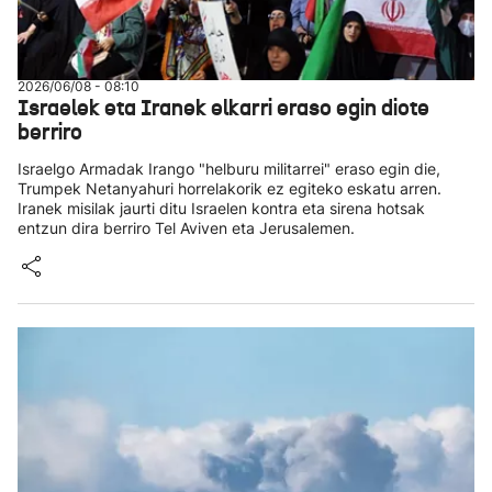
2026/06/08 - 08:10
Israelek eta Iranek elkarri eraso egin diote
berriro
Israelgo Armadak Irango "helburu militarrei" eraso egin die,
Trumpek Netanyahuri horrelakorik ez egiteko eskatu arren.
Iranek misilak jaurti ditu Israelen kontra eta sirena hotsak
entzun dira berriro Tel Aviven eta Jerusalemen.