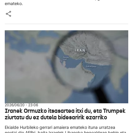
emateko.
2026/06/20 - 23:06
Iranek Ormuzko itsasartea itxi du, eta Trumpek
ziurtatu du ez dutela bidesaririk ezarriko
Ekialde Hurbileko gerrari amaiera emateko ituna urratzea
egotzi dio AEBri, baita Israelek Libanoko hegoaldean behin eta