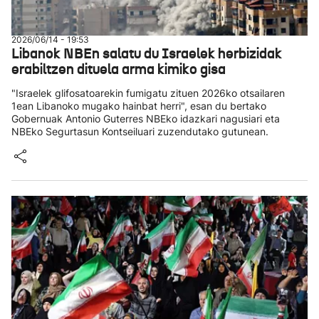
2026/06/14 - 19:53
Libanok NBEn salatu du Israelek herbizidak
erabiltzen dituela arma kimiko gisa
"Israelek glifosatoarekin fumigatu zituen 2026ko otsailaren
1ean Libanoko mugako hainbat herri", esan du bertako
Gobernuak Antonio Guterres NBEko idazkari nagusiari eta
NBEko Segurtasun Kontseiluari zuzendutako gutunean.