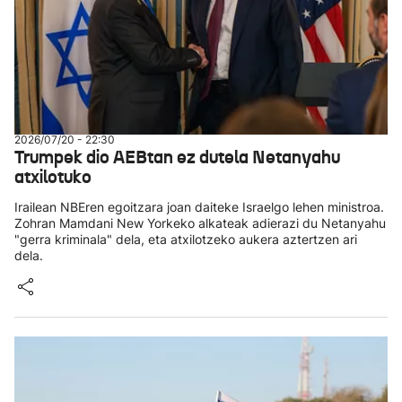
2026/07/20 - 22:30
Trumpek dio AEBtan ez dutela Netanyahu
atxilotuko
Irailean NBEren egoitzara joan daiteke Israelgo lehen ministroa.
Zohran Mamdani New Yorkeko alkateak adierazi du Netanyahu
"gerra kriminala" dela, eta atxilotzeko aukera aztertzen ari
dela.