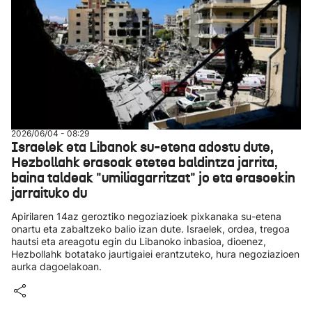
2026/06/04 - 08:29
Israelek eta Libanok su-etena adostu dute,
Hezbollahk erasoak etetea baldintza jarrita,
baina taldeak "umiliagarritzat" jo eta erasoekin
jarraituko du
Apirilaren 14az geroztiko negoziazioek pixkanaka su-etena
onartu eta zabaltzeko balio izan dute. Israelek, ordea, tregoa
hautsi eta areagotu egin du Libanoko inbasioa, dioenez,
Hezbollahk botatako jaurtigaiei erantzuteko, hura negoziazioen
aurka dagoelakoan.