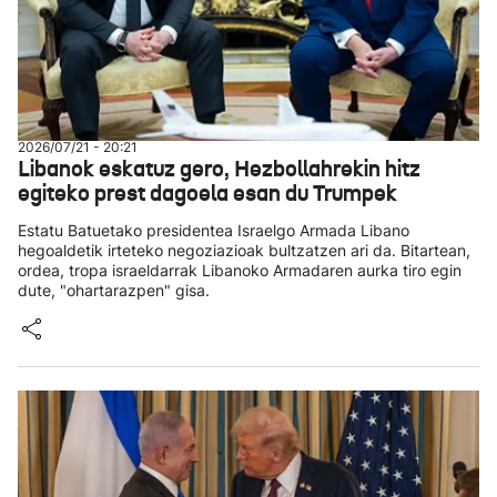
2026/07/21 - 20:21
Libanok eskatuz gero, Hezbollahrekin hitz
egiteko prest dagoela esan du Trumpek
Estatu Batuetako presidentea Israelgo Armada Libano
hegoaldetik irteteko negoziazioak bultzatzen ari da. Bitartean,
ordea, tropa israeldarrak Libanoko Armadaren aurka tiro egin
dute, "ohartarazpen" gisa.