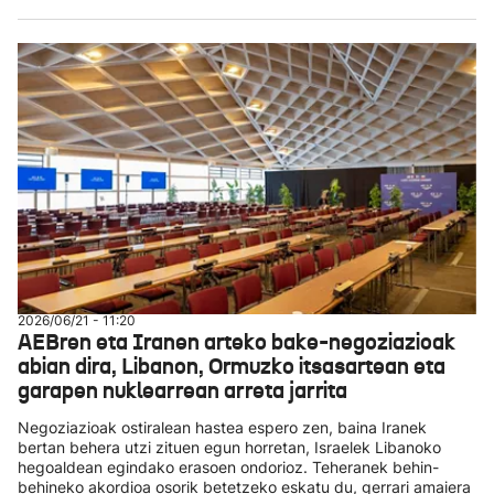
2026/06/21 - 11:20
AEBren eta Iranen arteko bake-negoziazioak
abian dira, Libanon, Ormuzko itsasartean eta
garapen nuklearrean arreta jarrita
Negoziazioak ostiralean hastea espero zen, baina Iranek
bertan behera utzi zituen egun horretan, Israelek Libanoko
hegoaldean egindako erasoen ondorioz. Teheranek behin-
behineko akordioa osorik betetzeko eskatu du, gerrari amaiera