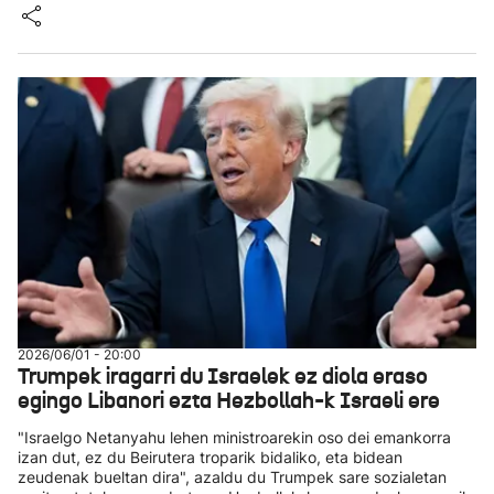
2026/06/01 - 20:00
Trumpek iragarri du Israelek ez diola eraso
egingo Libanori ezta Hezbollah-k Israeli ere
"Israelgo Netanyahu lehen ministroarekin oso dei emankorra
izan dut, ez du Beirutera troparik bidaliko, eta bidean
zeudenak bueltan dira", azaldu du Trumpek sare sozialetan