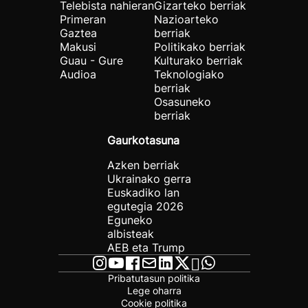
Telebista nahieran
Gizarteko berriak
Primeran
Nazioarteko
Gaztea
berriak
Makusi
Politikako berriak
Guau - Gure
Kulturako berriak
Audioa
Teknologiako
berriak
Osasuneko
berriak
Gaurkotasuna
Azken berriak
Ukrainako gerra
Euskadiko lan
egutegia 2026
Eguneko
albisteak
AEB eta Trump
Pribatutasun politika
Lege oharra
Cookie politika