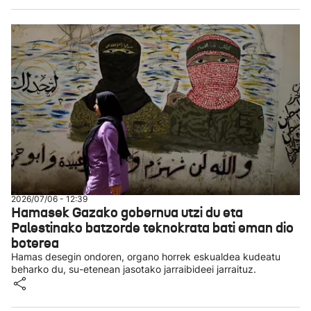
2026/07/06 - 12:39
Hamasek Gazako gobernua utzi du eta
Palestinako batzorde teknokrata bati eman dio
boterea
Hamas desegin ondoren, organo horrek eskualdea kudeatu
beharko du, su-etenean jasotako jarraibideei jarraituz.