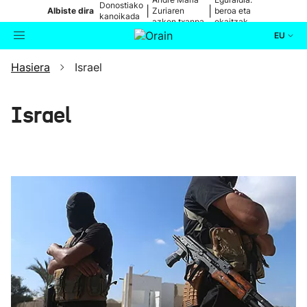
Donostiako
|
|
Albiste dira
Zuriaren
beroa eta
kanoikada
azken txanpa
ekaitzak
EU
Hasiera
Israel
Aktualitatea
Bilatzailea
Politika
Israel
Kultura
Ikusmiran
Eguraldia