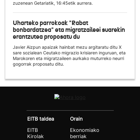
zuzenean Getariatik, 16:45etik aurrera.
Uharteko parrokoak "Rabat
bonbardatzea" eta migratzaileei suarekin
erantzutea proposatu du
Javier Aizpun apaizak hainbat mezu argitaratu ditu X
sare sozialean Ceutako migrazio krisiaren inguruan, eta
Marokoren eta migratzaileen aurkako muturreko neurri
gogorrak proposatu ditu.
EITB taldea
Orain
EITB
Ekonomiako
Kirolak
berriak