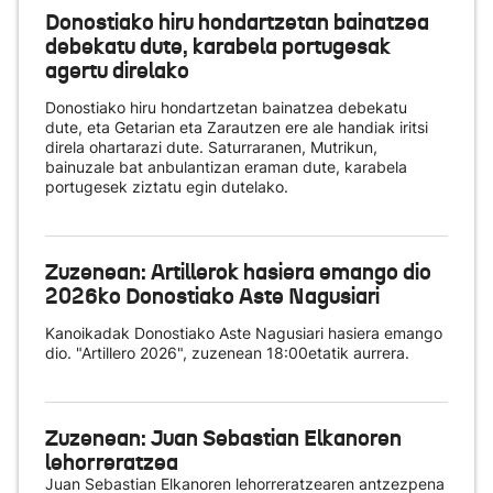
Donostiako hiru hondartzetan bainatzea
debekatu dute, karabela portugesak
agertu direlako
Donostiako hiru hondartzetan bainatzea debekatu
dute, eta Getarian eta Zarautzen ere ale handiak iritsi
direla ohartarazi dute. Saturraranen, Mutrikun,
bainuzale bat anbulantizan eraman dute, karabela
portugesek ziztatu egin dutelako.
Zuzenean: Artillerok hasiera emango dio
2026ko Donostiako Aste Nagusiari
Kanoikadak Donostiako Aste Nagusiari hasiera emango
dio. "Artillero 2026", zuzenean 18:00etatik aurrera.
Zuzenean: Juan Sebastian Elkanoren
lehorreratzea
Juan Sebastian Elkanoren lehorreratzearen antzezpena