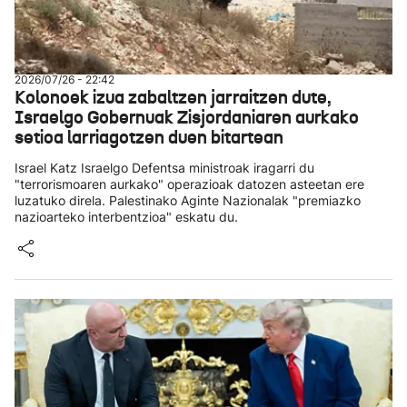
2026/07/26 - 22:42
Kolonoek izua zabaltzen jarraitzen dute,
Israelgo Gobernuak Zisjordaniaren aurkako
setioa larriagotzen duen bitartean
Israel Katz Israelgo Defentsa ministroak iragarri du
"terrorismoaren aurkako" operazioak datozen asteetan ere
luzatuko direla. Palestinako Aginte Nazionalak "premiazko
nazioarteko interbentzioa" eskatu du.