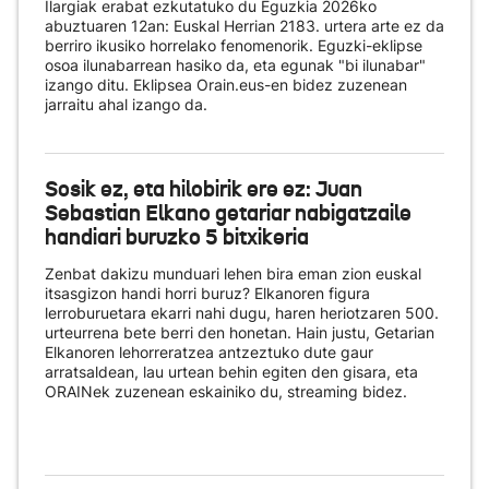
Ilargiak erabat ezkutatuko du Eguzkia 2026ko
abuztuaren 12an: Euskal Herrian 2183. urtera arte ez da
berriro ikusiko horrelako fenomenorik. Eguzki-eklipse
osoa ilunabarrean hasiko da, eta egunak "bi ilunabar"
izango ditu. Eklipsea Orain.eus-en bidez zuzenean
jarraitu ahal izango da.
Sosik ez, eta hilobirik ere ez: Juan
Sebastian Elkano getariar nabigatzaile
handiari buruzko 5 bitxikeria
Zenbat dakizu munduari lehen bira eman zion euskal
itsasgizon handi horri buruz? Elkanoren figura
lerroburuetara ekarri nahi dugu, haren heriotzaren 500.
urteurrena bete berri den honetan. Hain justu, Getarian
Elkanoren lehorreratzea antzeztuko dute gaur
arratsaldean, lau urtean behin egiten den gisara, eta
ORAINek zuzenean eskainiko du
, streaming bidez.