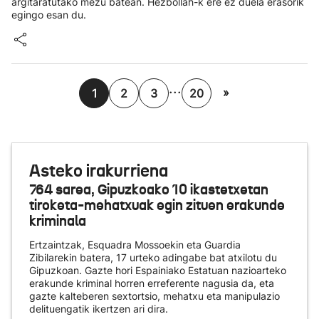
argitaratutako mezu batean. Hezbollah-k ere ez duela erasorik
egingo esan du.
...
»
1
2
3
20
Asteko irakurriena
764 sarea, Gipuzkoako 10 ikastetxetan
tiroketa-mehatxuak egin zituen erakunde
kriminala
Ertzaintzak, Esquadra Mossoekin eta Guardia
Zibilarekin batera, 17 urteko adingabe bat atxilotu du
Gipuzkoan. Gazte hori Espainiako Estatuan nazioarteko
erakunde kriminal horren erreferente nagusia da, eta
gazte kalteberen sextortsio, mehatxu eta manipulazio
delituengatik ikertzen ari dira.