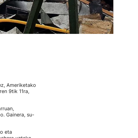
ez, Ameriketako
en 9tik 11ra,
rruan,
o. Gainera, su-
o eta