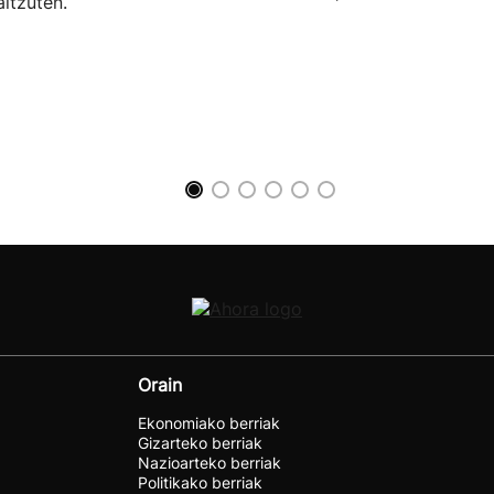
aitzuten.
Orain
Ekonomiako berriak
Gizarteko berriak
Nazioarteko berriak
Politikako berriak