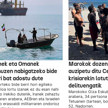
nek eta Omanek
Marokok dozen
uzen nabigatzeko bide
auzipetu ditu 
ri bat adostu dute
krisiarekin lotu
arteko bide berri hori egiteko
delituengatik
ioa lortu izanak ez du esan nahi
Marokoko Giza Eskub
ro irekiko dutenik, Iranek zehaztu
arabera, 34 pertsona 
ren arabera, AEBren eta Israelen
Tetuanen (tartean, bo
o erasoaldi militarraren ondorioz
52, Nadorren.