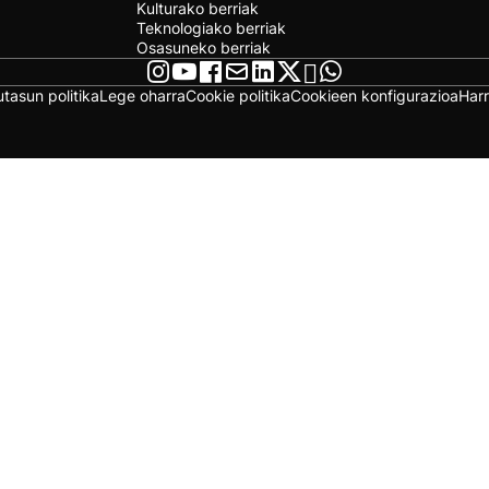
Kulturako berriak
Teknologiako berriak
Osasuneko berriak
utasun politika
Lege oharra
Cookie politika
Cookieen konfigurazioa
Har