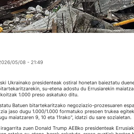
2026/05/08 - 21:49
ski Ukrainako presidenteak ostiral honetan baieztatu duen
itartekaritzarekin, su-etena adostu du Errusiarekin maiatzar
akoitzak 1.000 preso askatuko ditu.
statu Batuen bitartekaritzako negoziazio-prozesuaren espa
itzia jaso dugu 1.000/1.000 formatuko presoen trukea egitek
gu maiatzaren 9, 10 eta 11rako", idatzi du sare sozialetan.
 iragarrita zuen Donald Trump AEBko presidenteak Errusiak