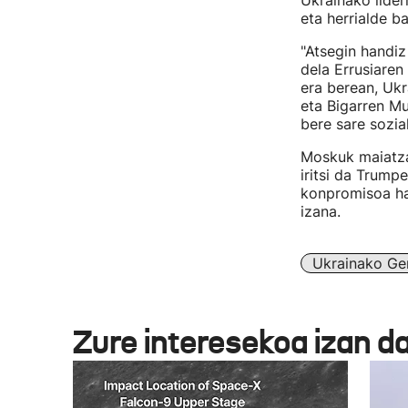
Ukrainako lider
eta herrialde b
"Atsegin handiz
dela Errusiaren
era berean, Ukr
eta Bigarren Mu
bere sare sozia
Moskuk maiatza
iritsi da Trump
konpromisoa har
izana.
Ukrainako Ge
Zure interesekoa izan d