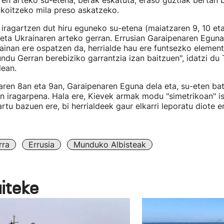
ren arteko su-etena, berak eskatuta, eraso guztiak bertan
akoitzeko mila preso askatzeko.
 iragartzen dut hiru eguneko su-etena (maiatzaren 9, 10 eta
 eta Ukrainaren arteko gerran. Errusian Garaipenaren Egun
ainan ere ospatzen da, herrialde hau ere funtsezko element
ndu Gerran berebiziko garrantzia izan baitzuen", idatzi du 
lean.
ren 8an eta 9an, Garaipenaren Eguna dela eta, su-eten bat
en iragarpena. Hala ere, Kievek armak modu "simetrikoan" is
tu bazuen ere, bi herrialdeek gaur elkarri leporatu diote e
rra
Errusia
Munduko Albisteak
aiteke