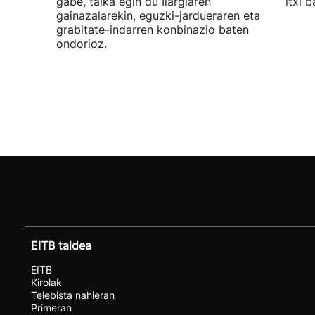
gabe, talka egin du Ilargiaren
itxi b
gainazalarekin, eguzki-jardueraren eta
grabitate-indarren konbinazio baten
ondorioz.
EITB taldea
EITB
Kirolak
Telebista nahieran
Primeran