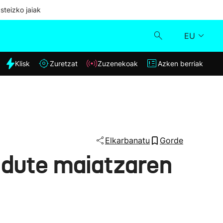
steizko jaiak
EU
dia
Klisk
Zuretzat
Zuzenekoak
Azken berriak
Klisk
Zuzenekoak
Zuretzat
Elkarbanatu
Gorde
 dute maiatzaren
Azken berriak