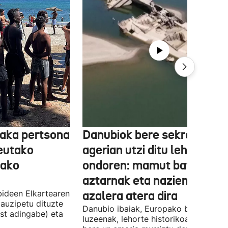
aka pertsona
Danubiok bere sekretuak
Ceutako
agerian utzi ditu lehortear
tako
ondoren: mamut baten
aztarnak eta nazien ontzia
ideen Elkartearen
azalera atera dira
auzipetu dituzte
Danubio ibaiak, Europako bigarren
st adingabe) eta
luzeenak, lehorte historikoa bizi du, e