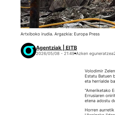
Artxiboko irudia. Argazkia: Europa Press
Agentziak | EITB
2026/05/08 - 21:49
Azken eguneratzea
Volodimir Zelen
Estatu Batuen b
eta herrialde b
"Ameriketako E
Errusiaren onir
etena adostu du
Horren aurretik