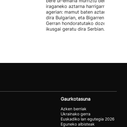
bere ur-emaria murriztu denez,
iraganeko aztarna harrigarriak utzi di
agerian: mamut baten aztarnak azald
dira Bulgarian, eta Bigarren Mundu
Gerran hondoratutako dozenaka ontz
ikusgai geratu dira Serbian.
Gaurkotasuna
Azken berriak
Ukrainako gerra
Euskadiko lan egutegia 2026
Eguneko albisteak