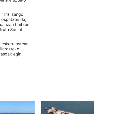
 behera uzteko
 11n) izango
a ospatzen da;
ua izan baitzen
Truth Social
 eskatu ostean
ilarazteko
rasoak egin