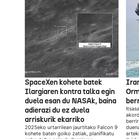
SpaceXen kohete batek
Ira
Ilargiaren kontra talka egin
Orm
duela esan du NASAk, baina
ber
adierazi du ez duela
Itsas
akord
arriskurik ekarriko
berri
2025eko urtarrilean jaurtitako Falcon 9
duena
kohete baten goiko zatiak, planifikatu
artek