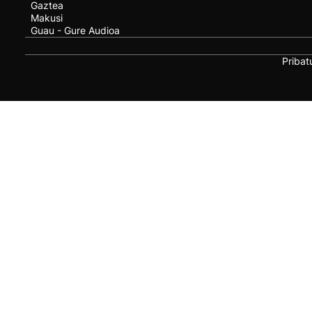
Gaztea
Makusi
Guau - Gure Audioa
Pribat