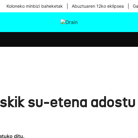
|
|
Koloneko minbizi baheketak
Abuztuaren 12ko eklipsea
Ga
tura
Ikusmiran
Egural
Osasuna
Teknologia
nskik su-etena adostu
atuko ditu.