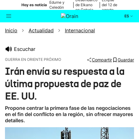
Edurne y
|
|
Hoy es noticia
de Elkano
del 12 de
Celedón
en Getaria
agosto
Txiki
ES
Inicio
Actualidad
Internacional
Actualidad
Buscador
Política
Escuchar
GUERRA EN ORIENTE PRÓXIMO
Compartir
Guardar
Cultura
Irán envía su respuesta a la
última propuesta de paz de
Ikusmiran
EE. UU.
Eguraldia
Propone centrar la primera fase de las negociaciones
en el fin del conflicto en la región, sin ofrecer mayores
detalles.