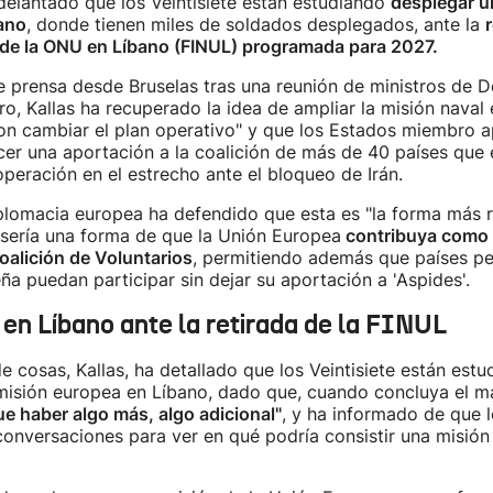
elantado que los Veintisiete están estudiando
desplegar u
ano
, donde tienen miles de soldados desplegados, ante la
r
a de la ONU en Líbano (FINUL) programada para 2027.
 prensa desde Bruselas tras una reunión de ministros de D
, Kallas ha recuperado la idea de ampliar la misión naval
con cambiar el plan operativo" y que los Estados miembro 
er una aportación a la coalición de más de 40 países que 
peración en el estrecho ante el bloqueo de Irán.
iplomacia europea ha defendido que esta es "la forma más 
 sería una forma de que la Unión Europea
contribuya como 
oalición de Voluntarios
, permitiendo además que países p
ña puedan participar sin dejar su aportación a 'Aspides'.
en Líbano ante la retirada de la FINUL
e cosas, Kallas, ha detallado que los Veintisiete están est
misión europea en Líbano, dado que, cuando concluya el 
ue haber algo más, algo adicional"
, y ha informado de que l
onversaciones para ver en qué podría consistir una misión 