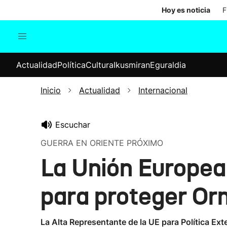
Hoy es noticia
F
Actualidad
Política
Cul
Actualidad
Política
Cultura
Ikusmiran
Eguraldia
Sociedad
Elecciones
Economía
Inicio
Actualidad
Internacional
Internacional
Escuchar
GUERRA EN ORIENTE PRÓXIMO
La Unión Europea 
para proteger Or
La Alta Representante de la UE para Política Exte