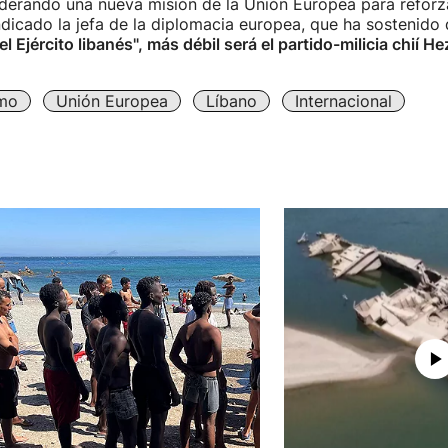
erando una nueva misión de la Unión Europea para reforza
indicado la jefa de la diplomacia europea, que ha sostenido
l Ejército libanés", más débil será el partido-milicia chií H
imo
Unión Europea
Líbano
Internacional