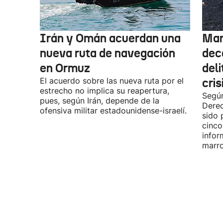
Irán y Omán acuerdan una
Mar
nueva ruta de navegación
dec
en Ormuz
deli
El acuerdo sobre las nueva ruta por el
cris
estrecho no implica su reapertura,
Según
pues, según Irán, depende de la
Dere
ofensiva militar estadounidense-israelí.
sido 
cinco
infor
marro