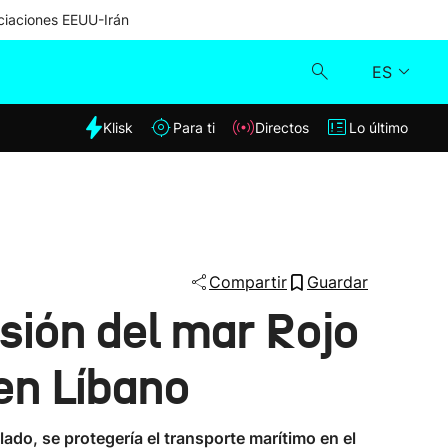
iaciones EEUU-Irán
ES
dia
Klisk
Para ti
Directos
Lo último
Klisk
Directos
Para ti
Compartir
Guardar
sión del mar Rojo
Lo último
en Líbano
lado, se protegería el transporte marítimo en el