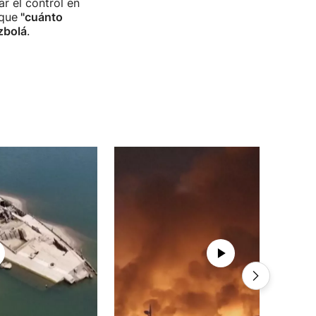
r el control en
 que
"cuánto
ezbolá
.