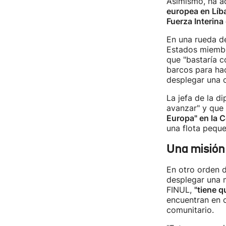
Asimismo, ha ad
europea en Líb
Fuerza Interin
En una rueda de
Estados miembro
que "bastaría 
barcos para hac
desplegar una o
La jefa de la d
avanzar" y que
Europa" en la C
una flota peque
Una misión 
En otro orden d
desplegar una 
FINUL,
"tiene q
encuentran en c
comunitario.