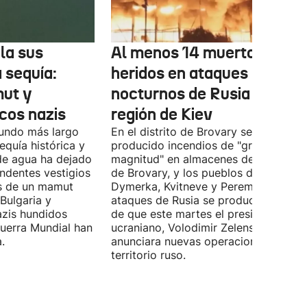
la sus
Al menos 14 muertos y 27
a sequía:
heridos en ataques
ut y
nocturnos de Rusia sobre l
cos nazis
región de Kiev
gundo más largo
En el distrito de Brovary se han
equía histórica y
producido incendios de "gran
 de agua ha dejado
magnitud" en almacenes de la ciudad
ndentes vestigios
de Brovary, y los pueblos de Velyka
os de un mamut
Dymerka, Kvitneve y Peremoga. Los
 Bulgaria y
ataques de Rusia se producen despu
zis hundidos
de que este martes el presidente
uerra Mundial han
ucraniano, Volodimir Zelenski,
.
anunciara nuevas operaciones contra
territorio ruso.