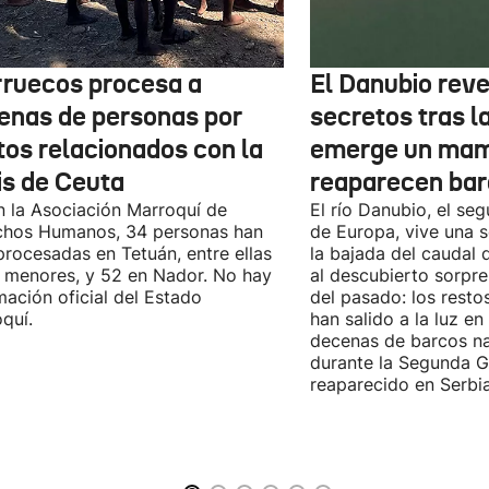
ruecos procesa a
El Danubio reve
enas de personas por
secretos tras l
tos relacionados con la
emerge un mam
is de Ceuta
reaparecen bar
 la Asociación Marroquí de
El río Danubio, el se
chos Humanos, 34 personas han
de Europa, vive una s
procesadas en Tetuán, entre ellas
la bajada del caudal
 menores, y 52 en Nador. No hay
al descubierto sorpre
mación oficial del Estado
del pasado: los rest
quí.
han salido a la luz en
decenas de barcos na
durante la Segunda G
reaparecido en Serbia