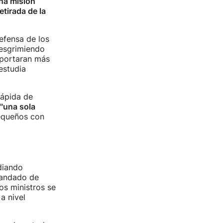
na misión
etirada de la
efensa de los
 esgrimiendo
aportaran más
estudia
rápida de
"una sola
equeños con
udiando
mandado de
os ministros se
a nivel