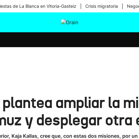
|
|
iestas de La Blanca en Vitoria-Gasteiz
Crisis migratoria
Negoc
tura
Ikusmiran
Egural
Salud
Tecnología
plantea ampliar la mi
muz y desplegar otra 
rior, Kaja Kallas, cree que, con estas dos misiones, por un 