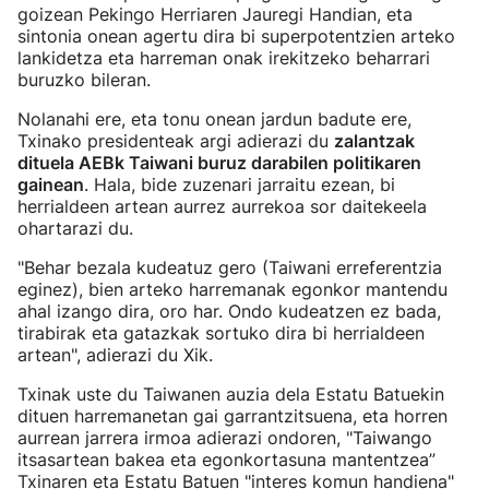
goizean Pekingo Herriaren Jauregi Handian, eta
sintonia onean agertu dira bi superpotentzien arteko
lankidetza eta harreman onak irekitzeko beharrari
buruzko bileran.
Nolanahi ere, eta tonu onean jardun badute ere,
Txinako presidenteak argi adierazi du
zalantzak
dituela AEBk Taiwani buruz darabilen politikaren
gainean
. Hala, bide zuzenari jarraitu ezean, bi
herrialdeen artean aurrez aurrekoa sor daitekeela
ohartarazi du.
"Behar bezala kudeatuz gero (Taiwani erreferentzia
eginez), bien arteko harremanak egonkor mantendu
ahal izango dira, oro har. Ondo kudeatzen ez bada,
tirabirak eta gatazkak sortuko dira bi herrialdeen
artean", adierazi du Xik.
Txinak uste du Taiwanen auzia dela Estatu Batuekin
dituen harremanetan gai garrantzitsuena, eta horren
aurrean jarrera irmoa adierazi ondoren, "Taiwango
itsasartean bakea eta egonkortasuna mantentzea”
Txinaren eta Estatu Batuen "interes komun handiena"