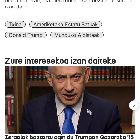
bilera horretan, eta bien tonua, esan bezala, positiboa
izan da.
Txina
Ameriketako Estatu Batuak
Donald Trump
Munduko Albisteak
Zure interesekoa izan daiteke
Israelek baztertu egin du Trumpen Gazarako 15