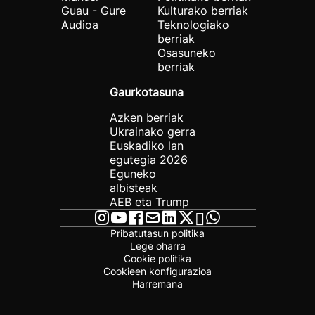
Guau - Gure
Kulturako berriak
Audioa
Teknologiako
berriak
Osasuneko
berriak
Gaurkotasuna
Azken berriak
Ukrainako gerra
Euskadiko lan
egutegia 2026
Eguneko
albisteak
AEB eta Trump
Pribatutasun politika
Lege oharra
Cookie politika
Cookieen konfigurazioa
Harremana