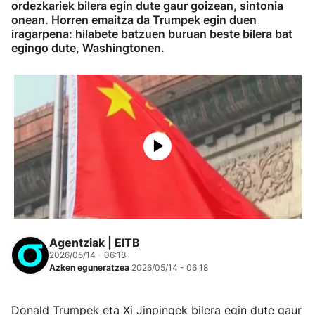
ordezkariek bilera egin dute gaur goizean, sintonia
onean. Horren emaitza da Trumpek egin duen
iragarpena: hilabete batzuen buruan beste bilera bat
egingo dute, Washingtonen.
Agentziak | EITB
2026/05/14 - 06:18
Azken eguneratzea
2026/05/14 - 06:18
Donald Trumpek eta Xi Jinpingek bilera egin dute gaur