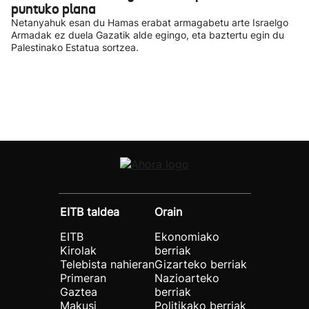
puntuko plana
Netanyahuk esan du Hamas erabat armagabetu arte Israelgo
Armadak ez duela Gazatik alde egingo, eta baztertu egin du
Palestinako Estatua sortzea.
EITB taldea
Orain
EITB
Ekonomiako
Kirolak
berriak
Telebista nahieran
Gizarteko berriak
Primeran
Nazioarteko
Gaztea
berriak
Makusi
Politikako berriak