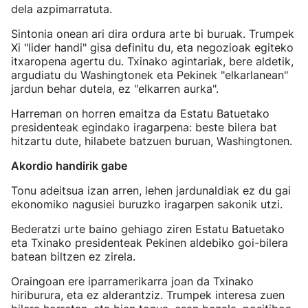
dela azpimarratuta.
Sintonia onean ari dira ordura arte bi buruak. Trumpek
Xi "lider handi" gisa definitu du, eta negozioak egiteko
itxaropena agertu du. Txinako agintariak, bere aldetik,
argudiatu du Washingtonek eta Pekinek "elkarlanean"
jardun behar dutela, ez "elkarren aurka".
Harreman on horren emaitza da Estatu Batuetako
presidenteak egindako iragarpena: beste bilera bat
hitzartu dute, hilabete batzuen buruan, Washingtonen.
Akordio handirik gabe
Tonu adeitsua izan arren, lehen jardunaldiak ez du gai
ekonomiko nagusiei buruzko iragarpen sakonik utzi.
Bederatzi urte baino gehiago ziren Estatu Batuetako
eta Txinako presidenteak Pekinen aldebiko goi-bilera
batean biltzen ez zirela.
Oraingoan ere iparramerikarra joan da Txinako
hiriburura, eta ez alderantziz. Trumpek interesa zuen