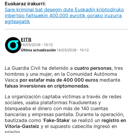
Euskaraz irakurri:
Sare kriminal bat desegin dute Euskadin kriptodiruko
inbertsio faltsuekin 400.000 eurotik gorako iruzurra
egiteagatik
EITB
14/05/2026 - 10:12
Última actualización
14/05/2026 - 10:12
La Guardia Civil ha detenido a
cuatro personas
, tres
hombres y una mujer, en la Comunidad Autónoma
Vasca
por estafar más de 400 000 euros
mediante
falsas inversiones en criptomonedas
.
La organización captaba víctimas a través de redes
sociales, usaba plataformas fraudulentas y
blanqueaba el dinero con más de 140 cuentas
bancarias y empresas pantalla. Durante la operación,
bautizada como ‘
Fake-Stake
’ se realizó un
registro en
Vitoria-Gasteiz
y el supuesto cabecilla ingresó en
prisión.