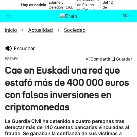
Edurne y
del 12
|
|
Hoy es noticia
de Elkano
Celedón Txiki,
de
en Getaria
en directo
agosto
ES
Inicio
Actualidad
Sociedad
Actualidad
Buscador
Política
Escuchar
ESTAFA
Compartir
Guardar
Cultura
Cae en Euskadi una red que
estafó más de 400 000 euros
Ikusmiran
con falsas inversiones en
Eguraldia
criptomonedas
La Guardia Civil ha detenido a cuatro personas tras
detectar más de 140 cuentas bancarias vinculadas al
fraude. Se ganaban la confianza de sus víctimas a