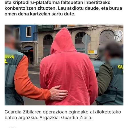
eta kriptodiru-plataforma faltsuetan inbertitzeko
konbentzitzen zituzten. Lau atxilotu daude, eta burua
omen dena kartzelan sartu dute.
Guardia Zibilaren operazioan egindako atxiloketetako
baten argazkia. Argazkia: Guardia Zibila.