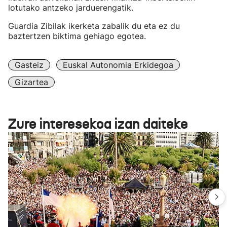
lotutako antzeko jarduerengatik.
Guardia Zibilak ikerketa zabalik du eta ez du
baztertzen biktima gehiago egotea.
Gasteiz
Euskal Autonomia Erkidegoa
Gizartea
Zure interesekoa izan daiteke