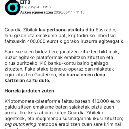
EITB
2026/05/14 - 11:15
Azken eguneratzea
2026/05/14 - 11:15
Guardia Zibilak
lau pertsona atxilotu ditu
Euskadin,
hiru gizon eta emakume bat, kriptodiruko inbertsio
faltsuekin 400.000 eurotik gorako iruzurra egiteagatik.
Sare sozialen bidez bereganatzen zituzten biktimak,
iruzur egiteko plataformak erabiltzen zituzten eta
dirua zuritzeko 140 banku-kontu baino gehiago
zituzten. Fake stake izeneko operazioan miaketak
egin zituzten Gasteizen,
eta burua omen dena
kartzelan sartu dute.
Horrela jarduten zuten
Kriptomoneta-plataforma faltsu batean 416.000 euro
galdu zituen emakume baten salaketak piztu zuen
arreta. Ikerketa abiatu zuten Guardia Zibileko
agenteek, eta mugimendu susmagarriak ikusi zituzten;
pig butchering
metodoa erabiltzen zuen sare kriminal