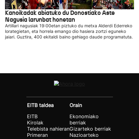
Kanoikadak abiatuko du Donostiako Aste
Nagusia larunbat honetan
Artillari nagusiak 19:00etan piztuko du metxa Alderdi Ederreko
lorategietan, eta horrela emango dio hasiera zortzi eguneko
jaiari. Guztira, 400 ekitaldi baino gehiago daude programatuta.
EITB taldea
Orain
EITB
Ekonomiako
Kirolak
berriak
Telebista nahieran
Gizarteko berriak
Primeran
Nazioarteko