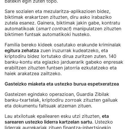
batekin egin zuten topo.
Sare sozialen eta mezularitza-aplikazioen bidez,
biktimak erakartzen zituzten, diru asko irabaziko
zutela esanez. Gainera, biktimak jakin gabe, kontratu
automatikoak (
smart contract
) manipulatzen zituzten
biktimen funtsak automatikoki husteko.
Familia bereko kideek osatutako erakunde kriminalak
egitura zehatza
zuen iruzurrak kudeatzeko, eta
kriptodiru bidez lortutako dirua zuritzen zuten. 140
banku-kontu eta egiazko jarduerarik gabeko enpresak
erabiltzen zituzten funtsen jatorria ezkutatzeko eta
haiek arakatzea zailtzeko.
Gasteizko miaketa eta ustezko burua espetxeratzea
Gasteizen egindako operazioan, Guardia Zibilak
banku-txartelak, kriptodiru zorroak zituzten gailuak
eta dokumentu faltsuak atzeman zituen.
Lau atxilotuak epailearen esku utzi zituzten,
eta
sarearen ustezko liderra kartzelan sartu
. Ustezko
liderrak aurrekariak zituen finantza-inbertsioekin