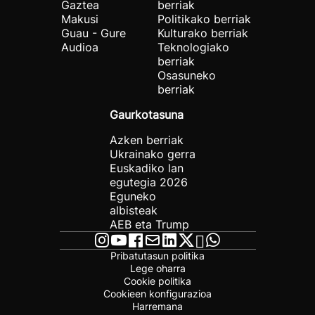
Gaztea
berriak
Makusi
Politikako berriak
Guau - Gure
Kulturako berriak
Audioa
Teknologiako
berriak
Osasuneko
berriak
Gaurkotasuna
Azken berriak
Ukrainako gerra
Euskadiko lan
egutegia 2026
Eguneko
albisteak
AEB eta Trump
Pribatutasun politika
Lege oharra
Cookie politika
Cookieen konfigurazioa
Harremana